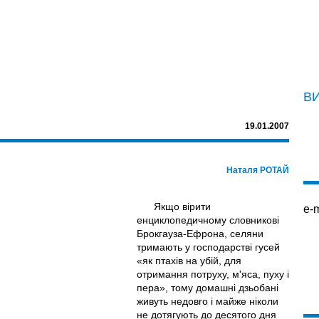
В
19.01.2007
Наталя РОТАЙ
Якщо вірити
e-m
енциклопедичному словникові
Брокгауза-Ефрона, селяни
тримають у господарстві гусей
«як птахів на убій, для
отримання потруху, м'яса, пуху і
пера», тому домашні дзьобані
живуть недовго і майже ніколи
не дотягують до десятого дня