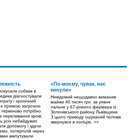
лежність
«По-моєму, чувак, нас
кинули»
 покусали собаки в
едики діагностували
Невідомий нещодавно виманив
втрату і хронічний
майже 40 тисяч грн. за уявне
й є прямою загрозою
пальне у 67-річного фермера із
й терміново потрібно
Золочівського району Львівщини.
ів переливання крові.
З цього приводу ошуканий чоловік
ть усіх небайдужих
звернувся в поліцію.
>>
ти допомогу і здати
ємо, потерпілій через
авми ампутували