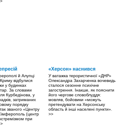
>
епресій
«Херсон» наснився
ферополі й Алупці
У ватажка терористичної «ДНР»
 Криму відбулися
Олександра Захарченка вочевидь
ки у будинках
сталося сезонне психічне
тар. За словами
загострення. Інакше, як пояснити
ля Курбедінова, у
його чергове словоблуддя:
падків, затриманих
мовляв, бойовики «можуть
овому порядку
претендувати на Херсонську
 так званого «Центру
область й інші населені пункти».
 Сімферополь (центр
>>
екстремізмом при
>>