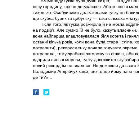
«Замолоду гуска була дуже хитра, — згадує пан 
іншу городину, так не догукаєшся. Або ж піде з малеч
тихенько. Особливими делікатесами гуску не бавили
ще скубла буряк та цибульку — така сільська «нату
Після того, як гуска розжиріла й не могла водит
на подвір'ї. Але сумно їй не було, кажуть власники. Б
вона найперша влаштовувалася біля корита і ганяла 
останні кілька років, коли вона була стара і сліпа,
потрапити), рекордсменку почали годувати окремо.
потрапила, тому зробили загорожу за сіткою, аби во
вдарили сильні морози, гуску-довгожительку забира
новий рекорд їм не вдалося. Не доживши до свого 3
Володимир Андрійчук каже, що тепер йому наче чогос
де ти?»...