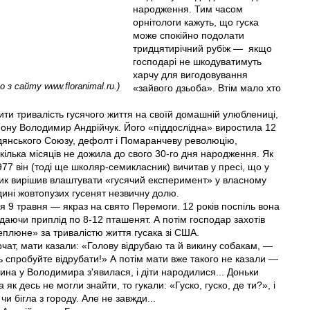
народження. Тим часом
орнітологи кажуть, що гуска
може спокійно подолати
тридцятирічний рубіж —
якщо
господарі не шкодуватимуть
харчу для вигодовування
 сайту www.floranimal.ru.)
«зайвого дзьоба». Втім мало хто
ти тривалість гусячого життя на своїй домашній улюблениці,
ону Володимир Андрійчук. Його «піддослідна» виростила 12
адянського Союзу, дефолт і Помаранчеву революцію,
 кілька місяців не дожила до свого 30-го дня народження. Як
7 він (тоді ще школяр-семикласник) вичитав у пресі, що у
чик вирішив влаштувати «гусячий експеримент» у власному
дині жовтопузих гусенят незвичну долю.
 9 травня — якраз на свято Перемоги. 12 років поспіль вона
аючи приплід по 8-12 пташенят. А потім господар захотів
реплюне» за тривалістю життя гусака зі США.
рчат, мати казали: «Голову відрубаю та й викину собакам, —
 спробуйте відрубати!» А потім мати вже такого не казали —
жина у Володимира з'явилася, і діти народилися... Доньки
к десь не могли знайти, то гукали: «Гуско, гуско, де ти?», і
 бігла з городу. Але не завжди...