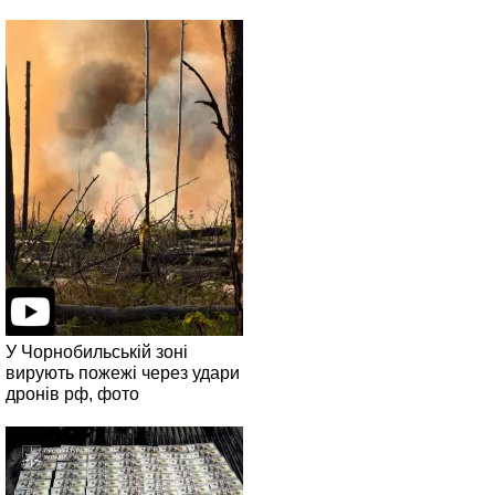
У Чорнобильській зоні
вирують пожежі через удари
дронів рф, фото