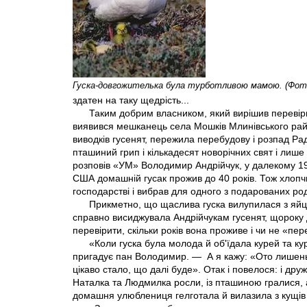
Гуска-довгожителька була турботливою мамою. (Фото з
здатен на таку щедрість...
Таким добрим власником, який вирішив перевіри
виявився мешканець села Мошків Млинівського рай
виводків гусенят, пережила перебудову і розпад Р
пташиний грип і кількадесят новорічних свят і лише
розповів «УМ» Володимир Андрійчук, у далекому 197
США домашній гусак прожив до 40 років. Тож хлоп
господарстві і вибрав для одного з подарованих ро
Прикметно, що щаслива гуска вилупилася з яйця
справно висиджувала Андрійчукам гусенят, щороку д
перевірити, скільки років вона проживе і чи не «пе
«Коли гуска була молода й об'їдала курей та ку
пригадує пан Володимир. —
А я кажу: «Ото лишень
цікаво стало, що далі буде». Отак і повелося: і дру
Наталка та Людмилка росли, із пташиною гралися, а я
домашня улюблениця гелготала й вилазила з кущів чи