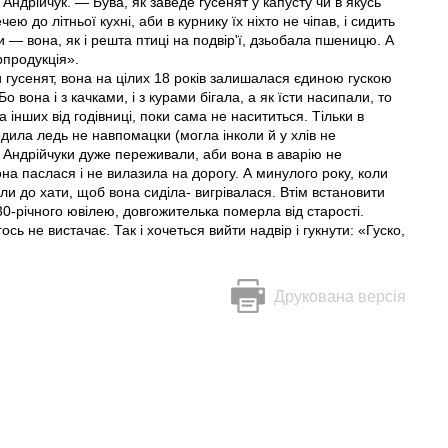
Андрійчук. — Бува, як заведе гусенят у капусту чи в якусь
ею до літньої кухні, аби в курнику їх ніхто не чіпав, і сидить
 — вона, як і решта птиці на подвір'ї, дзьобала пшеницю. А
рпродукція».
и гусенят, вона на цілих 18 років залишалася єдиною гускою
о вона і з качками, і з курами бігала, а як їсти насипали, то
інших від годівниці, поки сама не насититься. Тільки в
 ходила ледь не навпомацки (могла інколи й у хлів не
 Андрійчуки дуже переживали, аби вона в аварію не
на паслася і не вилазила на дорогу. А минулого року, коли
ли до хати, щоб вона сиділа- вигрівалася. Втім встановити
0-річного ювілею, довгожителька померла від старості.
ь не вистачає. Так і хочеться вийти надвір і гукнути: «Гуско,
Друкована версія