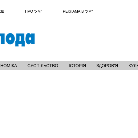
ХІВ
ПРО “УМ”
РЕКЛАМА В “УМ"
ОНОМІКА
СУСПІЛЬСТВО
ІСТОРІЯ
ЗДОРОВ'Я
КУЛ