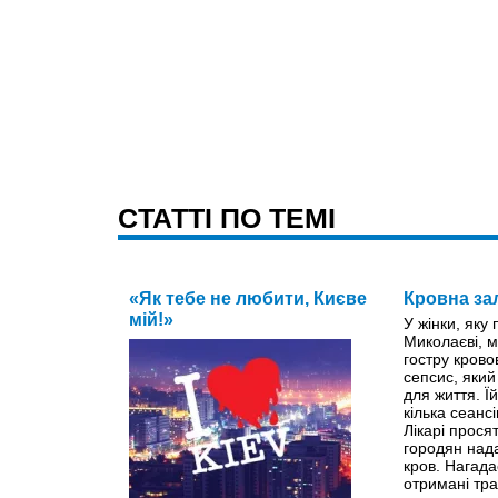
CТАТТІ ПО ТЕМІ
«Як тебе не любити, Києве
Кровна за
мій!»
У жінки, яку
Миколаєві, м
гостру крово
сепсис, яки
для життя. Ї
кілька сеанс
Лікарі прося
городян нада
кров. Нагада
отримані тр