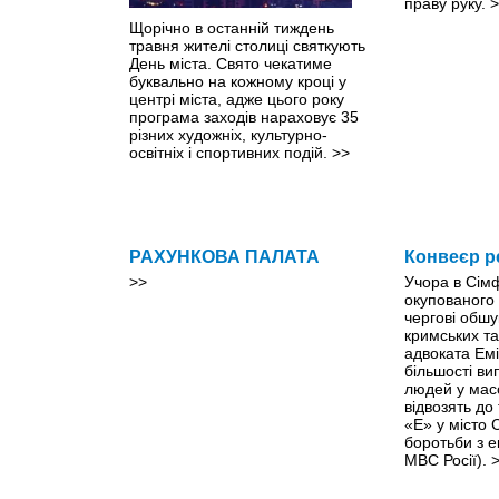
праву руку.
>
Щорічно в останній тиждень
травня жителі столиці святкують
День міста. Свято чекатиме
буквально на кожному кроці y
центрі міста, адже цього року
програма заходів нараховує 35
різних художніх, культурно-
освітніх і спортивних подій.
>>
РАХУНКОВА ПАЛАТА
Конвеєр р
>>
Учора в Сім
окупованого
чергові обшу
кримських та
адвоката Емі
більшості ви
людей у мас
відвозять до
«Е» у місто
боротьби з 
МВС Росії).