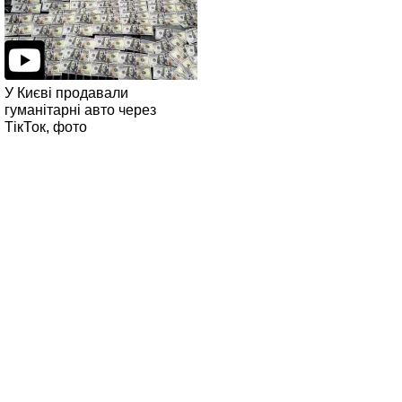
У Києві продавали
гуманітарні авто через
ТікТок, фото