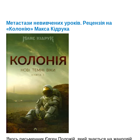
Метастази невивчених уроків. Рецензія на
«Колонію» Макса Кідрука
Якось письменник Євген Положій, який знається на жанровій