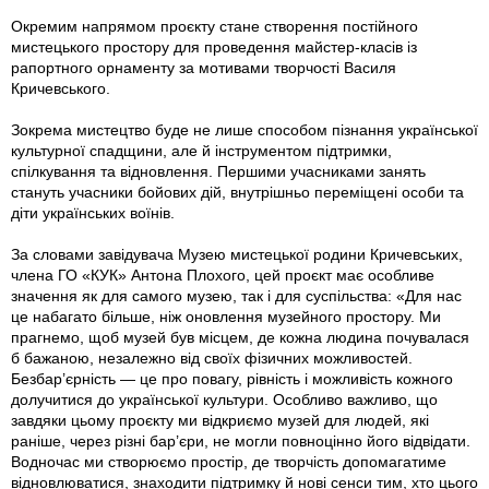
Окремим напрямом проєкту стане створення постійного
мистецького простору для проведення майстер-класів із
рапортного орнаменту за мотивами творчості Василя
Кричевського.
Зокрема мистецтво буде не лише способом пізнання української
культурної спадщини, але й інструментом підтримки,
спілкування та відновлення. Першими учасниками занять
стануть учасники бойових дій, внутрішньо переміщені особи та
діти українських воїнів.
За словами завідувача Музею мистецької родини Кричевських,
члена ГО «КУК» Антона Плохого, цей проєкт має особливе
значення як для самого музею, так і для суспільства: «Для нас
це набагато більше, ніж оновлення музейного простору. Ми
прагнемо, щоб музей був місцем, де кожна людина почувалася
б бажаною, незалежно від своїх фізичних можливостей.
Безбар’єрність — це про повагу, рівність і можливість кожного
долучитися до української культури. Особливо важливо, що
завдяки цьому проєкту ми відкриємо музей для людей, які
раніше, через різні бар’єри, не могли повноцінно його відвідати.
Водночас ми створюємо простір, де творчість допомагатиме
відновлюватися, знаходити підтримку й нові сенси тим, хто цього