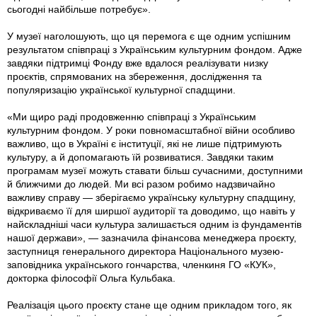
сьогодні найбільше потребує».
У музеї наголошують, що ця перемога є ще одним успішним
результатом співпраці з Українським культурним фондом. Адже
завдяки підтримці Фонду вже вдалося реалізувати низку
проєктів, спрямованих на збереження, дослідження та
популяризацію української культурної спадщини.
«Ми щиро раді продовженню співпраці з Українським
культурним фондом. У роки повномасштабної війни особливо
важливо, що в Україні є інституції, які не лише підтримують
культуру, а й допомагають їй розвиватися. Завдяки таким
програмам музеї можуть ставати більш сучасними, доступними
й ближчими до людей. Ми всі разом робимо надзвичайно
важливу справу — зберігаємо українську культурну спадщину,
відкриваємо її для ширшої аудиторії та доводимо, що навіть у
найскладніші часи культура залишається одним із фундаментів
нашої держави», — зазначила фінансова менеджера проєкту,
заступниця генерального директора Національного музею-
заповідника українського гончарства, членкиня ГО «КУК»,
докторка філософії Ольга Кульбака.
Реалізація цього проєкту стане ще одним прикладом того, як