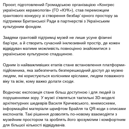
Проєкт, підготовлений Громадською організацією «Конгрес
українських керамологів» (ГО «КУК»), став переможцем
грантового конкурсу зі створення безбар’ єрного простору за
підтримки Британської Ради в партнерстві з Українським
культурним фондом.
Завдяки грантовій підтримці музей не лише усуне фізичні
бар’єри, а й створить сучасний інклюзивний простір, де кожен
відвідувач матиме можливість повноцінно знайомитися з
українською культурною спадщиною.
Одним із найважливіших етапів стане встановлення платформи-
підйомника, яка забезпечить безперешкодний доступ до музею
людям, які користуються колісними кріслами, людям поважного
віку та всім, кому важко долати сходи.
Водночас експозиція стане більш доступною і для людей із
порушеннями зору. У музеї з’являться тактильні 3D-моделі
архітектурних шедеврів Василя Кричевського, мнемосхеми,
інформаційні матеріали шрифтом Брайля та QR-коди з описами
експонатів. Такі рішення дозволять по-новому взаємодіяти з
музейним простором та зроблять його зрозумілим і комфортним
для більшої кількості відвідувачів.