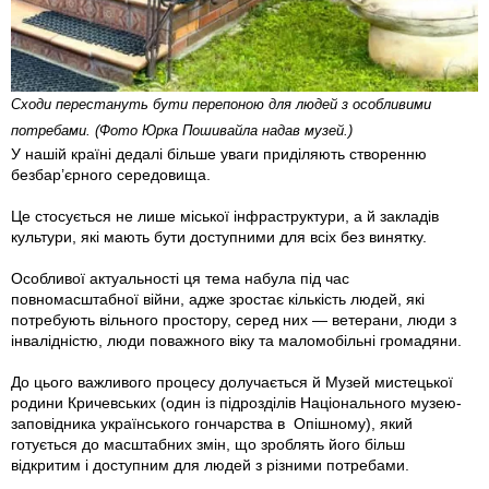
Сходи перестануть бути перепоною для людей з особливими
потребами. (Фото Юрка Пошивайла надав музей.)
У нашій країні дедалі більше уваги приділяють створенню
безбар’єрного середовища.
Це стосується не лише міської інфраструктури, а й закладів
культури, які мають бути доступними для всіх без винятку.
Особливої актуальності ця тема набула під час
повномасштабної війни, адже зростає кількість людей, які
потребують вільного простору, серед них — ветерани, люди з
інвалідністю, люди поважного віку та маломобільні громадяни.
До цього важливого процесу долучається й Музей мистецької
родини Кричевських (один із підрозділів Національного музею-
заповідника українського гончарства в Опішному), який
готується до масштабних змін, що зроблять його більш
відкритим і доступним для людей з різними потребами.