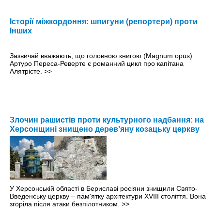
Історії міжкордоння: шпигуни (репортери) проти
Інших
Зазвичай вважають, що головною книгою (Magnum opus)
Артуро Переса-Реверте є романний цикл про капітана
Алятрісте.
>>
Злочин рашистів проти культурного надбання: на
Херсонщині знищено дерев’яну козацьку церкву
У Херсонській області в Бериславі росіяни знищили Свято-
Введенську церкву – пам'ятку архітектури XVIII століття. Вона
згоріла після атаки безпілотником.
>>