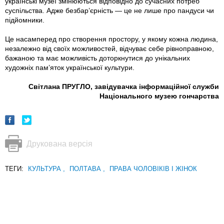
українські музеї змінюються відповідно до сучасних потреб
суспільства. Адже безбар’єрність — це не лише про пандуси чи
підйомники.
Це насамперед про створення простору, у якому кожна людина,
незалежно від своїх можливостей, відчуває себе рівноправною,
бажаною та має можливість доторкнутися до унікальних
художніх пам’яток української культури.
Світлана ПРУГЛО, завідувачка інформаційної служби
Національного музею гончарства
Друкована версія
ТЕГИ:
КУЛЬТУРА
,
ПОЛТАВА
,
ПРАВА ЧОЛОВІКІВ І ЖІНОК