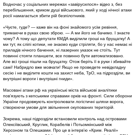
Водночас у соціальних мережах «завірусилося» відео з, без
перебільшення, криком душі військового, який у ході нічної атаки
росії намагається збити рій безпілотників.
«Чуєте, гуде? — каже він на фоні знайомого усім ревіння,
тримаючи в руках свою зброю. — А ми його не бачимо. І знаєте
чому? А тому що депутати КМДА виділили гроші на брущатку! А
ми тут, як сліпі котики, не знаємо куди стріляти, бо у нас немає ні
приладів нічного бачення, ні лазерних указок не стоїть. Тут
повинні стояти планшети, все повинно бути автоматизовано.
Але всі гроші пішли на брущатку. Отож беріть її в руки і збивайте
самі! Набридло вже мовчати! Якщо не проведете невідкладну
сесію і не виділите кошти на захист неба, ТрО, на підрозділи, ви
внутрішні вороги і внутрішні гниди».
Масовані атаки рф на українські міста військові аналітики
пов’язують з кепськими справами орків на фронті. Сили оборони
України продовжують контролювати логістичні шляхи ворога,
створюючи умови для звільнення окупованих територій.
Зокрема, наші підрозділи встановили контроль над островами
Олексіївський, Круглик, Корабелів і Потьомкінський між
Херсоном та Олешками. Про це в інтерв’ю «Крим. Реалії»