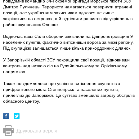
повідомив командир 34-ї окремої бригади морської піхоти ЗСУ
Дмитро Пулинець. Терористи намагаються повернути втрачені
позиції, але українським захисникам вдалося не лише
закріпитися на островах, а й відтіснити рашистів від укріплень в
районі окупованих Олешок.
Водночас наші Сили оборони звільнили на Дніпропетровщині 9
населених пунктів, фактично витіснивши ворога за межі регіону.
Під окупацією залишається лише кілька прикордонних ділянок.
У Запорізькій області ЗСУ покращили свої позиції, відновивши
контроль над низкою сіл на Гуляйпільському та Оріхівському
напрямках.
Також повідомлялося про успішне витіснення окупантів з
прифронтового міста Степногірськ та населених пунктів,
прилеглих до Запоріжжя. Це суттєво зменшило загрозу обстрілів
обласного центру.
Друкована версія