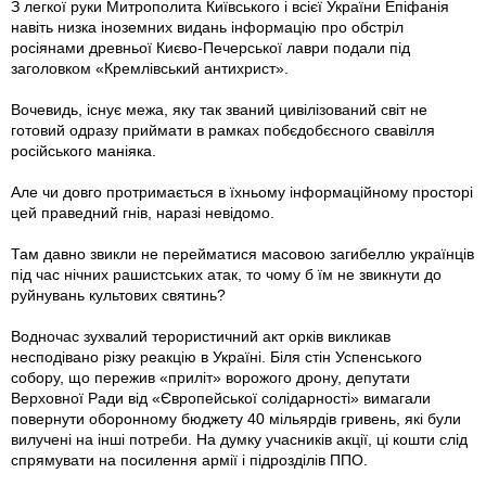
З легкої руки Митрополита Київського і всієї України Епіфанія
навіть низка іноземних видань інформацію про обстріл
росіянами древньої Києво-Печерської лаври подали під
заголовком «Кремлівський антихрист».
Вочевидь, існує межа, яку так званий цивілізований світ не
готовий одразу приймати в рамках побєдобєсного свавілля
російського маніяка.
Але чи довго протримається в їхньому інформаційному просторі
цей праведний гнів, наразі невідомо.
Там давно звикли не перейматися масовою загибеллю українців
під час нічних рашистських атак, то чому б їм не звикнути до
руйнувань культових святинь?
Водночас зухвалий терористичний акт орків викликав
несподівано різку реакцію в Україні. Біля стін Успенського
собору, що пережив «приліт» ворожого дрону, депутати
Верховної Ради від «Європейської солідарності» вимагали
повернути оборонному бюджету 40 мільярдів гривень, які були
вилучені на інші потреби. На думку учасників акції, ці кошти слід
спрямувати на посилення армії і підрозділів ППО.