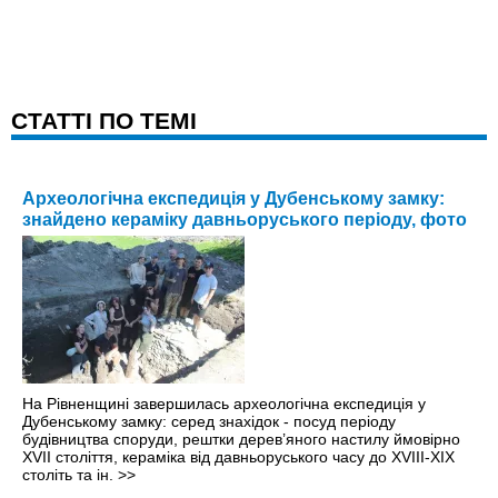
CТАТТІ ПО ТЕМІ
Археологічна експедиція у Дубенському замку:
знайдено кераміку давньоруського періоду, фото
На Рівненщині завершилась археологічна експедиція у
Дубенському замку: серед знахідок - посуд періоду
будівництва споруди, рештки дерев’яного настилу ймовірно
ХVІІ століття, кераміка від давньоруського часу до ХVІІІ-ХІХ
століть та ін.
>>