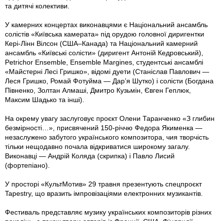
та дитячі колективи.
У камерних концертах виконавцями є Національний ансамбль
солістів «Київська камерата» під орудою головної диригентки
Кері-Лінн Вілсон (США–Канада) та Національний камерний
ансамбль «Київські солісти» (диригент Антоній Кедровський),
Petrichor Ensemble, Ensemble Margines, студентські ансамблі
«Майстерні Лесі Гришко», відомі дуети (Станіслав Павлович —
Леся Гришко, Ромай Фотуйма — Дар’я Шутко) і солісти (Богдана
Півненко, Золтан Алмаші, Дмитро Кузьмін, Євген Геплюк,
Максим Шадько та інші).
На окрему увагу заслуговує проєкт Олени Таранченко «З глибин
безмірності…», присвячений 150-річчю Федора Якименка —
незаслужено забутого українського композитора, чия творчість
тільки нещодавно почала відкриватися широкому загалу.
Виконавці — Андрій Коляда (скрипка) і Павло Лисий
(фортепіано).
У просторі «КультМотив» 29 травня презентують спецпроєкт
Tapestry, що вразить імпровізаціями електронних музикантів.
Фестиваль представляє музику українських композиторів різних