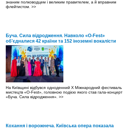
знаним полководцем і великим правителем, а й вправним
флейтистом.
>>
Буча. Сила відродження. Навколо «O-Fest»
об’єдналися 42 країни та 152 іноземні вокалісти
На Київщині відбувся одноденний X Міжнародний фестиваль
мистецтв «O-Fest», головною подією якого став гала-концерт
«Буча. Сила відродження».
>>
Кохання і ворожнеча. Київська опера показала