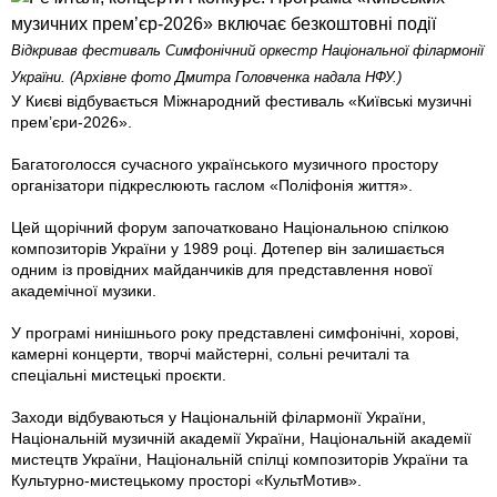
Відкривав фестиваль Симфонічний оркестр Національної філармонії
України. (Архівне фото Дмитра Головченка надала НФУ.)
У Києві відбувається Міжнародний фестиваль «Київські музичні
прем’єри-2026».
Багатоголосся сучасного українського музичного простору
організатори підкреслюють гаслом «Поліфонія життя».
Цей щорічний форум започатковано Національною спілкою
композиторів України у 1989 році. Дотепер він залишається
одним із провідних майданчиків для представлення нової
академічної музики.
У програмі нинішнього року представлені симфонічні, хорові,
камерні концерти, творчі майстерні, сольні речиталі та
спеціальні мистецькі проєкти.
Заходи відбуваються у Національній філармонії України,
Національній музичній академії України, Національній академії
мистецтв України, Національній спілці композиторів України та
Культурно-мистецькому просторі «КультМотив».