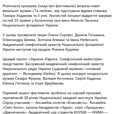
Розпочала програму (назустріч фестивалю) імпреза нової
вокальної музики «Та любов», яку підготували відома співачка
Тамара Ходакова та її учні. Урочистий концерт-відкриття чарував
гостей 23 травня у Колонному залі імені Миколи Лисенка
Національної філармонії України.
У ньому прозвучали твори Олени Сєрової, Данила Гетьмана,
Олександра Шимка, Золтана Алмаші та Івана Небесного.
Академічний симфонічний оркестр Національної філармонії
України виступив під орудою Романа Будзяка.
Цікавий проєкт «Україна–Європа. Симфонічний мейнстрім»
представляє Заслужений академічний симфонічний оркестр
Національного радіо України (художній керівник і головний
диригент — Володимир Шейко). В цьому концерті поєднується
музика Сезара Франка, Валерія Антонюка, Сергія Каденка,
Євгена Геплюка та Ігоря Щербакова.
Окремий акцент фестивалю зроблено на хоровій програмі,
присвяченій 30-річчю Національної академії мистецтв України.
Серед учасників — Ансамбль солістів «Благовість», Ансамбль
«Свят-Коло», капела бандуристів «Чураї», хори «Хрещатик»,
«Дарничанка», Академічний хор студентів КНУКіМ — ANIMA —