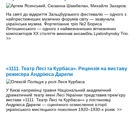
На святі до відкриття Зальцбурзького фестивалю — одного з
найпрестижніших музичних форумів світу — зазвучала
українська музика. Фортепіанне тріо №2 Бориса
Лятошинського — одного з найвизначніших вітчизняних
композиторів ХХ століття виконав ансамбль Lyatoshynsky Trio.
>>
«1111. Театр Лесі та Курбаса». Рецензія на виставу
режисера Андріюса Дарели
У Києві наприкінці травня Національний академічний
драматичний театр імені Лесі Українки представив прем’єру
вистави «1111. Театр Лесі та Курбаса»» у постановці
Андріюса Дарели — сценічного осмислення історії
українського мистецького покоління 1920–1930-х років.
>>