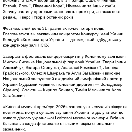
поколінь, а також твори авторів із Франції, США, Фінляндії,
Естонії, Японії, Південної Кореї, Німеччини та інших країн.
Значну частину програми становлять прем’єри, а також нові
редакції і версії творів останніх років.
Фестивальний день 31 травня включає чотири події.
Розпочнеться він заключним концертом Конкурсу імені Жанни
Колодуб «Композитори України — дітям», який відбудеться у
концертному залі НСКУ.
Завершить фестиваль концерт-закриття у Колонному залі імені
Миколи Лисенка Національної філармонії України. Твори Ірини
Алексійчук, Віктора Степурка, Анастасії Комлікової, Леоніда
Грабовського, Олексія Шмурака та Алли Загайкевич виконає
Національний заслужений академічний симфонічний оркестр
України (художній керівник і головний диригент — Володимир
Сіренко). Солісти — Кирило Бондар, Тиміш Мельник та Алла
Загайкевич.
«Київські музичні прем’єри-2026» запрошують слухачів відкрити
нові імена, почути сучасне звучання України та долучитися до
живого діалогу української і світової музичної культури. Вхід на
більшість заходів фестивалю є вільним, окрім спеціально
зазначених.