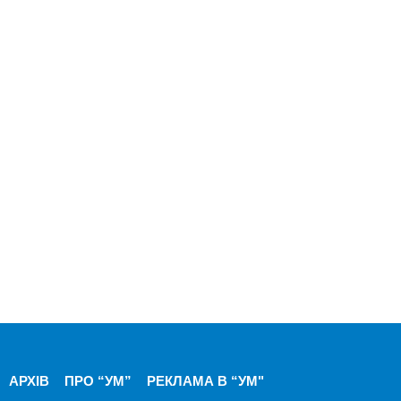
АРХІВ
ПРО “УМ”
РЕКЛАМА В “УМ"