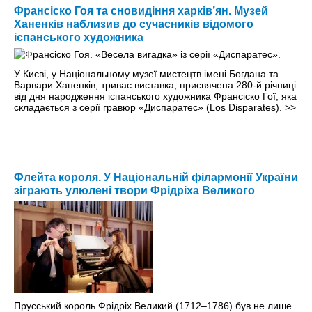
Франсіско Гоя та сновидіння харків’ян. Музей
Ханенків наблизив до сучасників відомого
іспанського художника
У Києві, у Національному музеї мистецтв імені Богдана та
Варвари Ханенків, триває виставка, присвячена 280-й річниці
від дня народження іспанського художника Франсіско Гої, яка
складається з серії гравюр «Диспаратес» (Los Disparates).
>>
Флейта короля. У Національній філармонії України
зіграють улюлені твори Фрідріха Великого
Прусський король Фрідріх Великий (1712–1786) був не лише