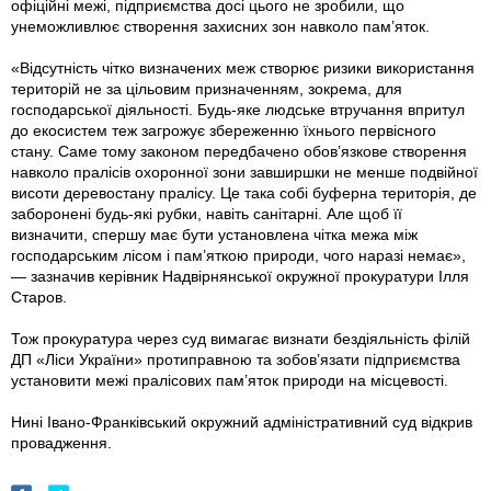
офіційні межі, підприємства досі цього не зробили, що
унеможливлює створення захисних зон навколо пам’яток.
«Відсутність чітко визначених меж створює ризики використання
територій не за цільовим призначенням, зокрема, для
господарської діяльності. Будь-яке людське втручання впритул
до екосистем теж загрожує збереженню їхнього первісного
стану. Саме тому законом передбачено обов’язкове створення
навколо пралісів охоронної зони завширшки не менше подвійної
висоти деревостану пралісу. Це така собі буферна територія, де
заборонені будь-які рубки, навіть санітарні. Але щоб її
визначити, спершу має бути установлена чітка межа між
господарським лісом і пам’яткою природи, чого наразі немає»,
— зазначив керівник Надвірнянської окружної прокуратури
Ілля
Старов.
Тож прокуратура через суд вимагає визнати бездіяльність філій
ДП «Ліси України» протиправною та зобов’язати підприємства
установити межі пралісових пам’яток природи на місцевості.
Нині Івано-Франківський окружний адміністративний суд відкрив
провадження.