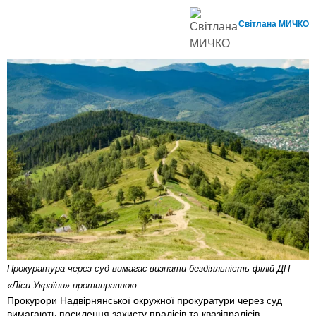
Світлана МИЧКО
Прокуратура через суд вимагає визнати бездіяльність філій ДП
«Ліси України» протиправною.
Прокурори Надвірнянської окружної прокуратури через суд
вимагають посилення захисту пралісів та квазіпралісів —