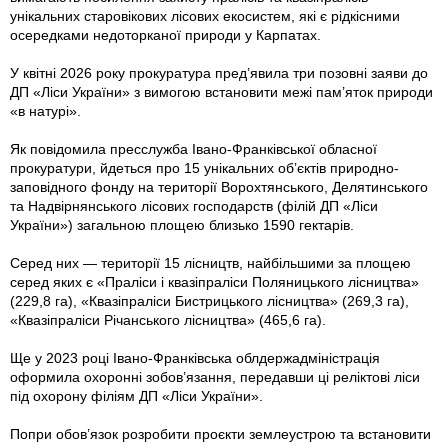
унікальних старовікових лісових екосистем, які є рідкісними
осередками недоторканої природи у Карпатах.
У квітні 2026 року прокуратура пред’явила три позовні заяви до
ДП «Ліси України» з вимогою встановити межі пам’яток природи
«в натурі».
Як повідомила пресслужба Івано-Франківської обласної
прокуратури, йдеться про 15 унікальних об’єктів природно-
заповідного фонду на території Ворохтянського, Делятинського
та Надвірнянського лісових господарств (філій ДП «Ліси
України») загальною площею близько 1590 гектарів.
Серед них — території 15 лісництв, найбільшими за площею
серед яких є «Праліси і квазіпраліси Поляницького лісництва»
(229,8 га), «Квазіпраліси Бистрицького лісництва» (269,3 га),
«Квазіпраліси Річанського лісництва» (465,6 га).
Ще у 2023 році Івано-Франківська облдержадміністрація
оформила охоронні зобов’язання, передавши ці реліктові ліси
під охорону філіям ДП «Ліси України».
Попри обов’язок розробити проєкти землеустрою та встановити