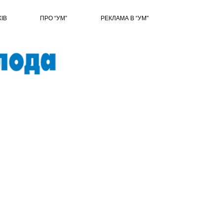
ХІВ
ПРО “УМ”
РЕКЛАМА В “УМ"