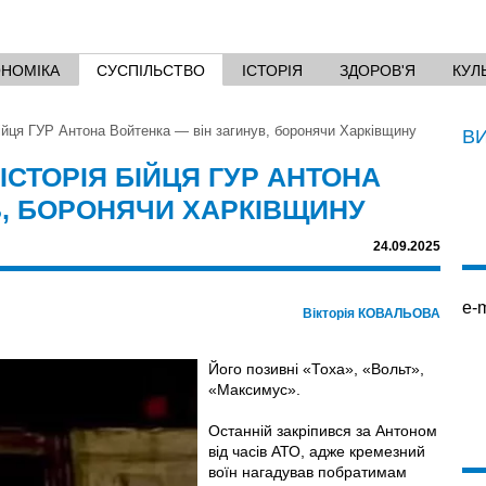
ОНОМІКА
СУСПІЛЬСТВО
ІСТОРІЯ
ЗДОРОВ'Я
КУЛ
бійця ГУР Антона Войтенка — він загинув, боронячи Харківщину
В
ІСТОРІЯ БІЙЦЯ ГУР АНТОНА
В, БОРОНЯЧИ ХАРКІВЩИНУ
24.09.2025
e-m
Вікторія КОВАЛЬОВА
Його позивні «Тоха», «Вольт»,
«Максимус».
Останній закріпився за Антоном
від часів АТО, адже кремезний
воїн нагадував побратимам