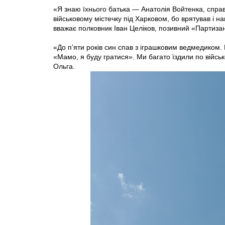
«Я знаю їхнього батька — Анатолія Войтенка, спра
військовому містечку під Харковом, бо врятував і 
вважає полковник Іван Целіков, позивний «Партиза
«До п’яти років син спав з іграшковим ведмедиком.
«Мамо, я буду гратися». Ми багато їздили по війсь
Ольга.