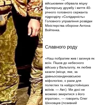
військовими обірвала міцну
братерську дружбу і життя 40-
річного головного сержанта
підрозділу «Солідарність»
Головного управління розвідки
Міністерства оборони Антона
Войтенка.
Славного роду
«Наш побратим жив і загинув як
воїн. Пішов до небесного
війська у Вальгаллу, як любив
казати (місце, яке, за
давньоскандинавською
міфологією, є раєм для
полеглих та найдостойніших
воїнів. — Авт.). Ми досі не
можемо змиритися з його
втратою», — говорить Олег
Шеховцев (позивний