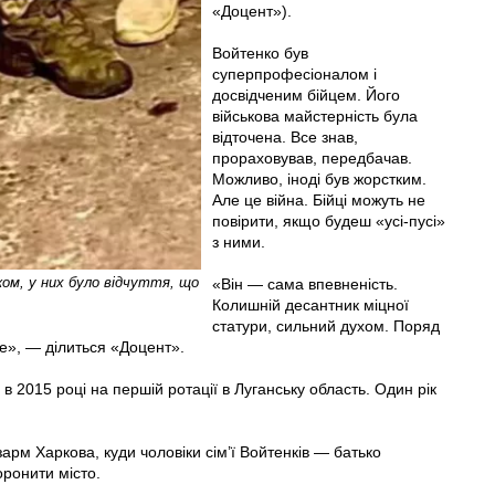
«Доцент»).
Войтенко був
суперпрофесіоналом і
досвідченим бійцем. Його
військова майстерність була
відточена. Все знав,
прораховував, передбачав.
Можливо, іноді був жорстким.
Але це війна. Бійці можуть не
повірити, якщо будеш «усі-пусі»
з ними.
ом, у них було відчуття, що
«Він — сама впевненість.
Колишній десантник міцної
статури, сильний духом. Поряд
ре», — ділиться «Доцент».
 2015 році на першій ротації в Луганську область. Один рік
зарм Харкова, куди чоловіки сім’ї Войтенків — батько
оронити місто.