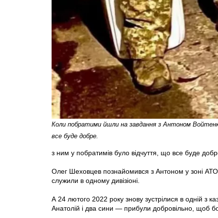
Коли побратими йшли на завдання з Антоном Войтенк
все буде добре.
з ним у побратимів було відчуття, що все буде доб
Олег Шеховцев познайомився з Антоном у зоні АТО в
служили в одному дивізіоні.
А 24 лютого 2022 року знову зустрілися в одній з ка
Анатолій і два сини — прибули добровільно, щоб б