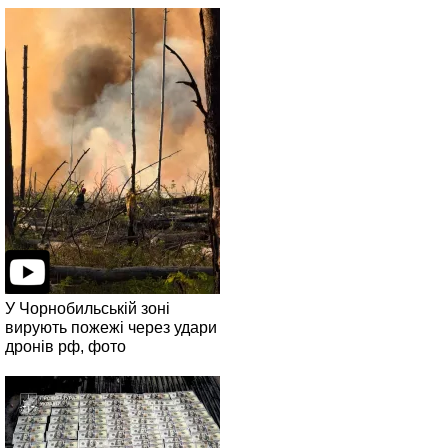
У Чорнобильській зоні
вирують пожежі через удари
дронів рф, фото