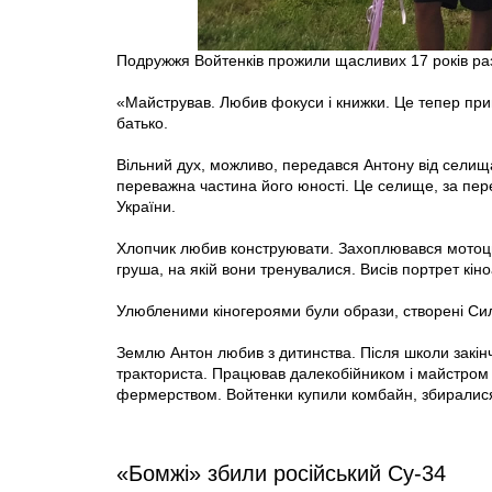
Подружжя Войтенків прожили щасливих 17 років ра
«Майстрував. Любив фокуси і книжки. Це тепер при
батько.
Вільний дух, можливо, передався Антону від селищ
переважна частина його юності. Це селище, за пер
України.
Хлопчик любив конструювати. Захоплювався мотоцик
груша, на якій вони тренувалися. Висів портрет кіно
Улюбленими кіногероями були образи, створені С
Землю Антон любив з дитинства. Після школи закін
тракториста. Працював далекобійником і майстром 
фермерством. Войтенки купили комбайн, збиралися 
«Бомжі» збили російський Су-34