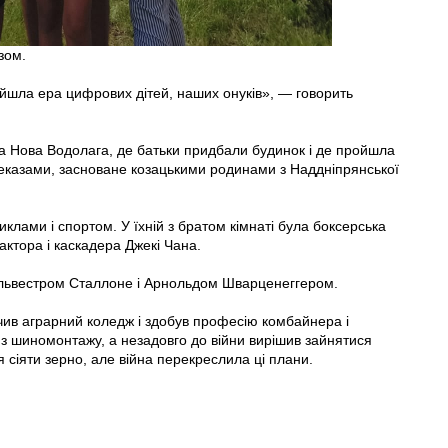
зом.
йшла ера цифрових дітей, наших онуків», — говорить
а Нова Водолага, де батьки придбали будинок і де пройшла
еказами, засноване козацькими родинами з Наддніпрянської
лами і спортом. У їхній з братом кімнаті була боксерська
актора і каскадера Джекі Чана.
ильвестром Сталлоне і Арнольдом Шварценеггером.
чив аграрний коледж і здобув професію комбайнера і
з шиномонтажу, а незадовго до війни вирішив зайнятися
сіяти зерно, але війна перекреслила ці плани.