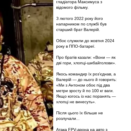
гладіатора Максимуса з
відомого фільму.
З лютого 2022 року його
напарником по службі був
старший брат Валерій.
Обоє служили до жовтня 2024
року в ППО-батареї.
Про братів казали: «Вони — як
дві гори, хлопці-шибайголови».
Якось командир їх роз’єднав, а
Валерій — до нього й говорить:
«Ми з Антоном обоє під два
метри зросту й по 100 кг ваги.
Якщо когось із нас поранять —
хлопці не винесуть».
Після цього їх більше не
розлучали...
Атака FPV-дрона на авто з