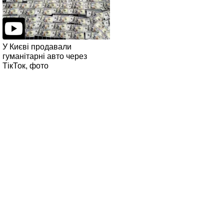
У Києві продавали
гуманітарні авто через
ТікТок, фото