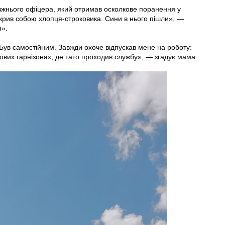
вжнього офіцера, який отримав осколкове поранення у
накрив собою хлопця-строковика. Сини в нього пішли», —
н».
 Був самостійним. Завжди охоче відпускав мене на роботу:
кових гарнізонах, де тато проходив службу», — згадує мама