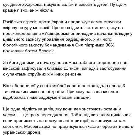
сусіднього Харкова, пакують валізи й вивозять дітей. Ну що ж,
краще пізно, аніж ніколи.
Російська агресія проти України продовжує демонструвати
звірячу натуру московії. Про це свідчить і статистика, яку на
пресконференції в «Укрінформі» оприлюднив начальник відділу
цивільного захисту управління радіаційного, хімічного,
біологічного захисту Командування Сил підтримки ЗСУ,
полковник Артем Власюк.
За його даними, з початку повномасштабного вторгнення наші
військові зафіксували близько 11 тисяч випадків застосування
окупантами отруйних хімічних речовин.
Від забороненої у світі хімзброї ворога постраждало понад 3
тисячі захисників нашої країни. Причому названа кількість
відображає лише задокументовані випадки.
Ще одна підлість кацапів, яку вони демонструють останнім
часом, — це гра у перевдягання. Тобто під виглядом цивільних
вони проникають на неокуповані території, накопичуючи там
свої сили. Масові атаки не практикуються часто через активність
українських дронів.