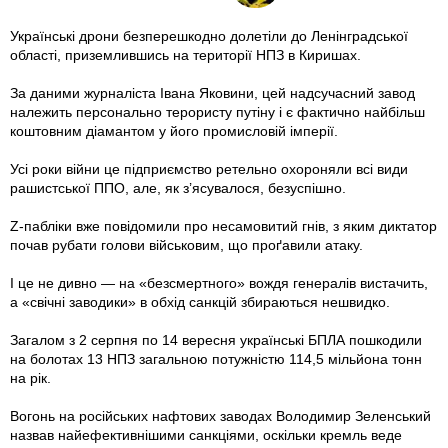
Українські дрони безперешкодно долетіли до Ленінградської
області, приземлившись на території НПЗ в Киришах.
За даними журналіста Івана Яковини, цей надсучасний завод
належить персонально терористу путіну і є фактично найбільш
коштовним діамантом у його промисловій імперії.
Усі роки війни це підприємство ретельно охороняли всі види
рашистської ППО, але, як з’ясувалося, безуспішно.
Z-пабліки вже повідомили про несамовитий гнів, з яким диктатор
почав рубати голови військовим, що проґавили атаку.
І це не дивно — на «безсмертного» вождя генералів вистачить,
а «свічні заводики» в обхід санкцій збираються нешвидко.
Загалом з 2 серпня по 14 вересня українські БПЛА пошкодили
на болотах 13 НПЗ загальною потужністю 114,5 мільйона тонн
на рік.
Вогонь на російських нафтових заводах Володимир Зеленський
назвав найефективнішими санкціями, оскільки кремль веде