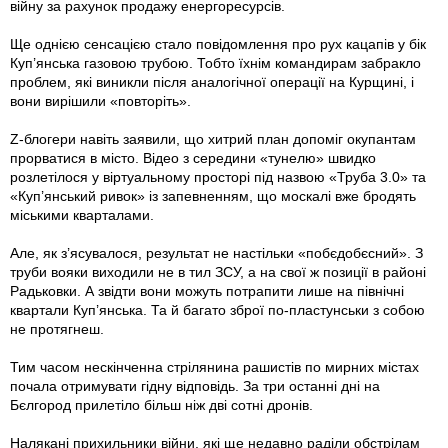
війну за рахунок продажу енергоресурсів.
Ще однією сенсацією стало повідомлення про рух кацапів у бік
Куп’янська газовою трубою. Тобто їхнім командирам забракло
проблем, які виникли після аналогічної операції на Курщині, і
вони вирішили «повторіть».
Z-блогери навіть заявили, що хитрий план допоміг окупантам
прорватися в місто. Відео з середини «тунелю» швидко
розлетілося у віртуальному просторі під назвою «Труба 3.0» та
«Куп’янський ривок» із запевненням, що москалі вже бродять
міськими кварталами.
Але, як з’ясувалося, результат не настільки «побєдобєсний». З
труби вояки виходили не в тил ЗСУ, а на свої ж позиції в районі
Радьковки. А звідти вони можуть потрапити лише на північні
квартали Куп’янська. Та й багато зброї по-пластунськи з собою
не протягнеш.
Тим часом нескінченна стрілянина рашистів по мирних містах
почала отримувати гідну відповідь. За три останні дні на
Бєлгород прилетіло більш ніж дві сотні дронів.
Налякані прихильники війни, які ще недавно раділи обстрілам