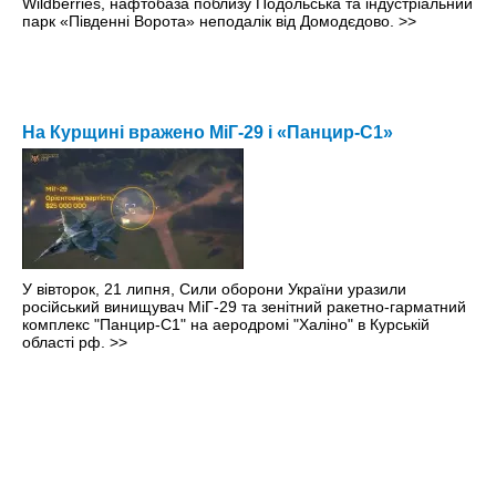
Wildberries, нафтобаза поблизу Подольська та індустріальний
парк «Південні Ворота» неподалік від Домодєдово.
>>
На Курщині вражено МіГ-29 і «Панцир-С1»
У вівторок, 21 липня, Сили оборони України уразили
російський винищувач МіГ-29 та зенітний ракетно-гарматний
комплекс "Панцир-С1" на аеродромі "Халіно" в Курській
області рф.
>>