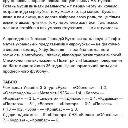
другої поспіль поразки, вдома поступившись ЛНЗ. Руслан
Ротань мусив визнати реальність: «У першу чергу ми хочемо
потрапити до єврокубків, тому маємо те, що маємо. Думаю,
якщо я вам скажу, що дорога відіграла свою роль, то це тільки
викличе шквал критики. Тому не хочемо жалітися. Так, тяжко,
але нам потрібно в цих умовах готуватися — і ми готуємося».
А президент «Полісся» Геннадій Буткевич наголошує: «Графік
матчів українських представників у єврокубках — це фактично
знищення команд. У футболістів — постійна втома, ноги
затікають в автобусах і літаках, відповідно ризик травм високий.
Є психологічне виснаження. Після гри з «Пакшем» повернення
до Житомира зайняло 36 годин. Це ненормальний ритм для
професійного футболу».
ТАБЛО
Чемпіонат України. 3-й тур. «Рух» — «Оболонь» — 1:2,
«Олександрія» — «Металіст-1925» — 1:4, «Колос» —
«Карпати» — 1:1, «Епіцентр» — «Динамо» — 1:4, «Кудрівка» —
«Полтава» — 3:1, «Верес» — «Шахтар» — 0:2, «Полісся» —
ЛНЗ — 0:2, «Зоря» — «Кривбас» — 2:3.
Лідери: «Динамо» — 9, «Шахтар», ЛНЗ, «Колос», «Оболонь» —
7, «Кудрівка», «Кривбас» — 6.