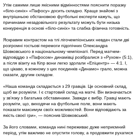
Утім самими лише якісними відмінностями пояснити поразку
«біло-синіх» «Пафосу» досить складно. Краще знайомі з
внутрішньою обстановкою футбольні експерти кажуть, що
причинами незадовільного результату можуть бути низька
конкуренція в основі «біло-синіх» та слабка фізична готовність.
Яскравим контрастом на тлі лігочемпіонських невдач стали дві
розгромні гостьові перемоги підопічних Олександра
Шовковського в національному чемпіонаті. Перед матчем-
відповіддю з «Пафосом» динамівці розібралися з «Рухом» (5:1),
а після візиту на Кіпр вони легко здолали «Епіцентр» — 4:1. І,
що цікаво, в кожному з цих поєдинків «Динамо» грало, можна
сказати, другим складом.
«Наша команда складається з 29 гравців. Це основний склад,
щоб ви розуміли. І є стартовий склад на матчі. Він визначається
у зв’язку з багатьма обставинами. Завжди є вибір. Гравці мають
розуміти, що, виходячи на футбольне поле, вони мають
показати максимум своїх можливостей. Вони відповідають за
якість своєї гри», — пояснив Шовковський.
За його словами, команда нині переживає дуже неприємний
період, утім важливо не опустити голову, а продовжити рухатися