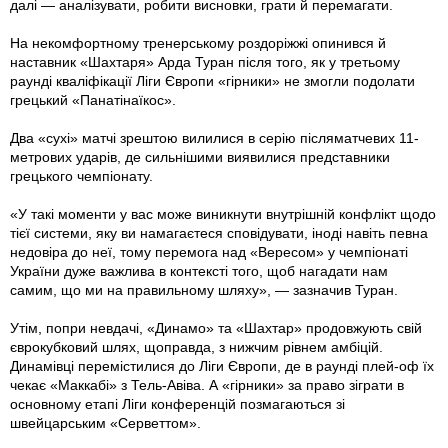
далі — аналізувати, робити висновки, грати й перемагати.
На некомфортному тренерському роздоріжжі опинився й
наставник «Шахтаря» Арда Туран після того, як у третьому
раунді кваліфікації Ліги Європи «гірники» не змогли подолати
грецький «Панатінаїкос».
Два «сухі» матчі зрештою вилилися в серію післяматчевих 11-
метрових ударів, де сильнішими виявилися представники
грецького чемпіонату.
«У такі моменти у вас може виникнути внутрішній конфлікт щодо
тієї системи, яку ви намагаєтеся сповідувати, іноді навіть певна
недовіра до неї, тому перемога над «Вересом» у чемпіонаті
України дуже важлива в контексті того, щоб нагадати нам
самим, що ми на правильному шляху», — зазначив Туран.
Утім, попри невдачі, «Динамо» та «Шахтар» продовжують свій
єврокубковий шлях, щоправда, з нижчим рівнем амбіцій.
Динамівці перемістилися до Ліги Європи, де в раунді плей-оф їх
чекає «Маккабі» з Тель-Авіва. А «гірники» за право зіграти в
основному етапі Ліги конференцій позмагаються зі
швейцарським «Серветтом».