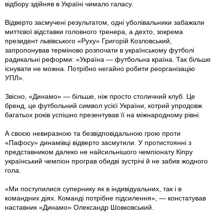
відбору здійняв в Україні чимало галасу.
Відверто засмучені результатом, одні уболівальники забажали
миттєвої відставки головного тренера, а дехто, зокрема
президент львівського «Руху» Григорій Козловський,
запропонував терміново розпочати в українському футболі
радикальні реформи: «Україна — футбольна країна. Так більше
існувати не можна. Потрібно негайно робити реорганізацію
УПЛ».
Звісно, «Динамо» — більше, ніж просто столичний клуб. Це
бренд, це футбольний символ усієї України, котрий упродовж
багатьох років успішно презентував її на міжнародному рівні.
А своєю невиразною та безвідповідальною грою проти
«Пафосу» динамівці відверто засмутили. У протистоянні з
представником далеко не найсильнішого чемпіонату Кіпру
український чемпіон програв обидві зустрічі й не забив жодного
гола.
«Ми поступилися супернику як в індивідуальних, так і в
командних діях. Команді потрібне підсилення», — констатував
наставник «Динамо» Олександр Шовковський.