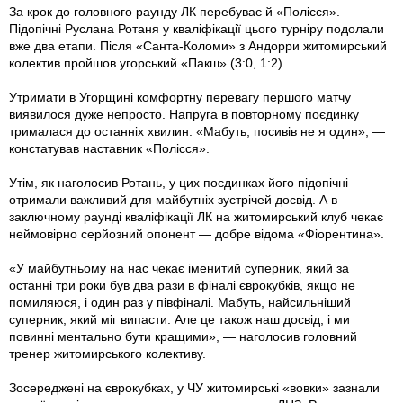
За крок до головного раунду ЛК перебуває й «Полісся».
Підопічні Руслана Ротаня у кваліфікації цього турніру подолали
вже два етапи. Після «Санта-Коломи» з Андорри житомирський
колектив пройшов угорський «Пакш» (3:0, 1:2).
Утримати в Угорщині комфортну перевагу першого матчу
виявилося дуже непросто. Напруга в повторному поєдинку
трималася до останніх хвилин. «Мабуть, посивів не я один», —
констатував наставник «Полісся».
Утім, як наголосив Ротань, у цих поєдинках його підопічні
отримали важливий для майбутніх зустрічей досвід. А в
заключному раунді кваліфікації ЛК на житомирський клуб чекає
неймовірно серйозний опонент — добре відома «Фіорентина».
«У майбутньому на нас чекає іменитий суперник, який за
останні три роки був два рази в фіналі єврокубків, якщо не
помиляюся, і один раз у півфіналі. Мабуть, найсильніший
суперник, який міг випасти. Але це також наш досвід, і ми
повинні ментально бути кращими», — наголосив головний
тренер житомирського колективу.
Зосереджені на єврокубках, у ЧУ житомирські «вовки» зазнали