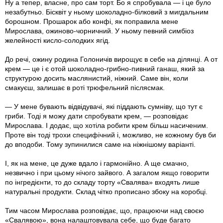
Ну а тепер, власне, про сам торт. Бо я спробувала — і це було
незабутньо. Бісквіт у ньому шоколадно-білковий з мигдальним
борошном. Прошарок або конфі, як поправила мене
Мирослава, ожиново-чорничний. У ньому певний симбіоз
желейності кисло-солодких ягід.
До речі, ожину родина Голоничів вирощує в себе на ділянці. А от
крем — це і є отой шоколадно-грибно-пивний ганаш, який за
структурою досить маслянистий, ніжний. Саме він, коли
смакуєш, залишає в роті трюфельний післясмак.
— У мене бувають відвідувачі, які піддають сумніву, що тут є
гриби. Тоді я можу дати спробувати крем, — розповідає
Мирослава. І додає, що хотіла робити крем більш насиченим.
Проте він тоді трохи специфічний і, можливо, не кожному був би
до вподоби. Тому зупинилися саме на ніжнішому варіанті.
І, як на мене, це дуже вдало і гармонійно. А ще смачно,
незвично і при цьому нічого зайвого. А загалом якщо говорити
по інгредієнти, то до складу торту «Свалява» входять лише
натуральні продукти. Склад чітко прописано збоку на коробці.
Тим часом Мирослава розповідає, що, працюючи над своєю
«Свалявою», вона налаштовувала себе, що буде багато