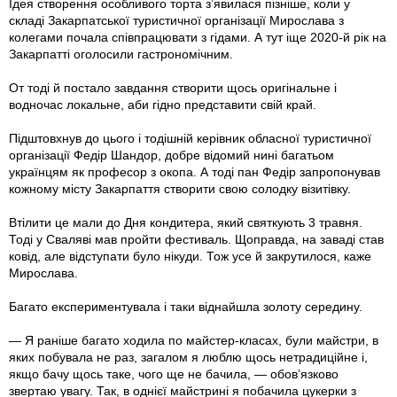
Ідея створення особливого торта з’явилася пізніше, коли у
складі Закарпатської туристичної організації Мирослава з
колегами почала співпрацювати з гідами. А тут іще 2020-й рік на
Закарпатті оголосили гастрономічним.
От тоді й постало завдання створити щось оригінальне і
водночас локальне, аби гідно представити свій край.
Підштовхнув до цього і тодішній керівник обласної туристичної
організації Федір Шандор, добре відомий нині багатьом
українцям як професор з окопа. А тоді пан Федір запропонував
кожному місту Закарпаття створити свою солодку візитівку.
Втілити це мали до Дня кондитера, який святкують 3 травня.
Тоді у Сваляві мав пройти фестиваль. Щоправда, на заваді став
ковід, але відступати було нікуди. Тож усе й закрутилося, каже
Мирослава.
Багато експериментувала і таки віднайшла золоту середину.
— Я раніше багато ходила по майстер-класах, були майстри, в
яких побувала не раз, загалом я люблю щось нетрадиційне і,
якщо бачу щось таке, чого ще не бачила, — обов’язково
звертаю увагу. Так, в однієї майстрині я побачила цукерки з