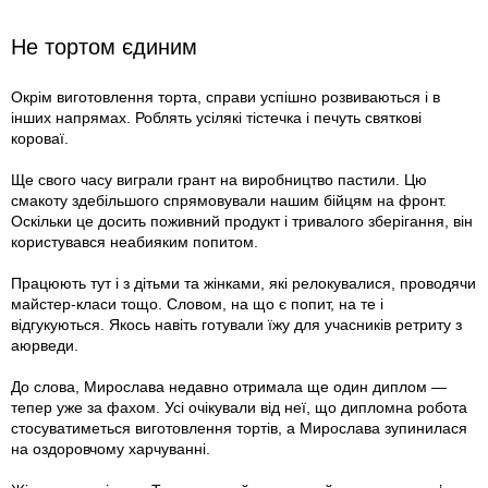
Не тортом єдиним
Окрім виготовлення торта, справи успішно розвиваються і в
інших напрямах. Роблять усілякі тістечка і печуть святкові
короваї.
Ще свого часу виграли грант на виробництво пастили. Цю
смакоту здебільшого спрямовували нашим бійцям на фронт.
Оскільки це досить поживний продукт і тривалого зберігання, він
користувався неабияким попитом.
Працюють тут і з дітьми та жінками, які релокувалися, проводячи
майстер-класи тощо. Словом, на що є попит, на те і
відгукуються. Якось навіть готували їжу для учасників ретриту з
аюрведи.
До слова, Мирослава недавно отримала ще один диплом —
тепер уже за фахом. Усі очікували від неї, що дипломна робота
стосуватиметься виготовлення тортів, а Мирослава зупинилася
на оздоровчому харчуванні.