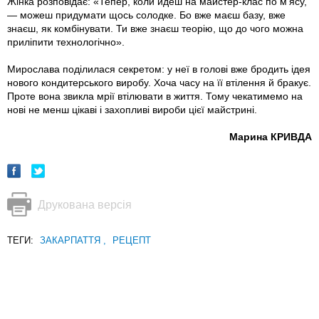
Жінка розповідає: «Тепер, коли йдеш на майстер-клас по м’ясу,
— можеш придумати щось солодке. Бо вже маєш базу, вже
знаєш, як комбінувати. Ти вже знаєш теорію, що до чого можна
приліпити технологічно».
Мирослава поділилася секретом: у неї в голові вже бродить ідея
нового кондитерського виробу. Хоча часу на її втілення й бракує.
Проте вона звикла мрії втілювати в життя. Тому чекатимемо на
нові не менш цікаві і захопливі вироби цієї майстрині.
Марина КРИВДА
Друкована версія
ТЕГИ:
ЗАКАРПАТТЯ
,
РЕЦЕПТ