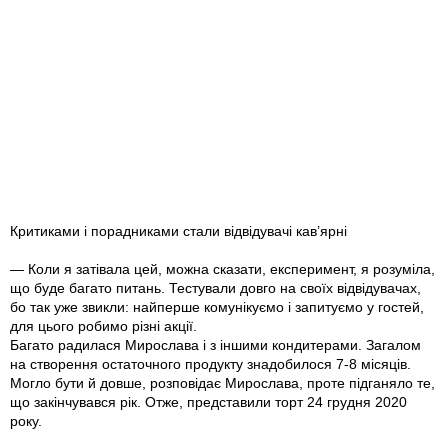
Критиками і порадниками стали відвідувачі кав’ярні
— Коли я затівала цей, можна сказати, експеримент, я розуміла,
що буде багато питань. Тестували довго на своїх відвідувачах,
бо так уже звикли: найперше комунікуємо і запитуємо у гостей,
для цього робимо різні акції.
Багато радилася Мирослава і з іншими кондитерами. Загалом
на створення остаточного продукту знадобилося 7-8 місяців.
Могло бути й довше, розповідає Мирослава, проте підганяло те,
що закінчувався рік. Отже, представили торт 24 грудня 2020
року.