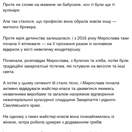
Проте не схоже на мамине чи бабусине, хоч ті були ще ті
кулінари.
Але так сталося, що професію вона обрала зовсім іншу —
митного брокера.
Проте мрія дитинства залишалася, і з 2016 року Мирослава таки
почала її втілювати — на її прохання разом із чоловіком
відкрили у місті невеличку кондитерську.
Починала, розповідає Мирослава, з булочок та хліба, потім були
традиційні закарпатські тістечка, які готували на весілля та інші
свята.
А потім у цьому сегменті їй стало тісно, і Мирослава почала
активно відвідувати майстер-класи та цікавитися якимись
незвичними виробами та загалом напрямом відтворення
нематеріальної культурної спадщини Закарпаття і рідного
Свалявського краю.
На одному з таких майстер-класів вона познайомилась із
жінкою, котра робила цукерки з додаванням грибів.