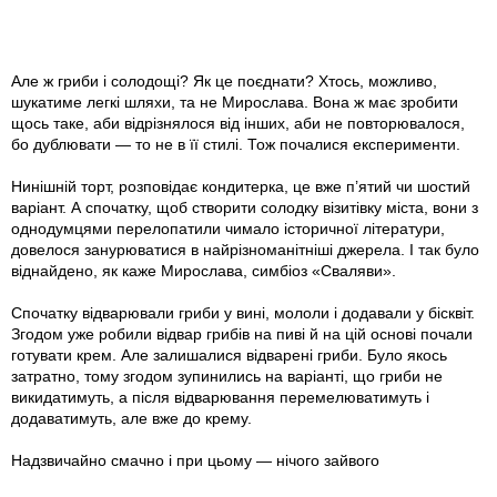
Але ж гриби і солодощі? Як це поєднати? Хтось, можливо,
шукатиме легкі шляхи, та не Мирослава. Вона ж має зробити
щось таке, аби відрізнялося від інших, аби не повторювалося,
бо дублювати — то не в її стилі. Тож почалися експерименти.
Нинішній торт, розповідає кондитерка, це вже п’ятий чи шостий
варіант. А спочатку, щоб створити солодку візитівку міста, вони з
однодумцями перелопатили чимало історичної літератури,
довелося занурюватися в найрізноманітніші джерела. І так було
віднайдено, як каже Мирослава, симбіоз «Сваляви».
Спочатку відварювали гриби у вині, мололи і додавали у бісквіт.
Згодом уже робили відвар грибів на пиві й на цій основі почали
готувати крем. Але залишалися відварені гриби. Було якось
затратно, тому згодом зупинились на варіанті, що гриби не
викидатимуть, а після відварювання перемелюватимуть і
додаватимуть, але вже до крему.
Надзвичайно смачно і при цьому — нічого зайвого