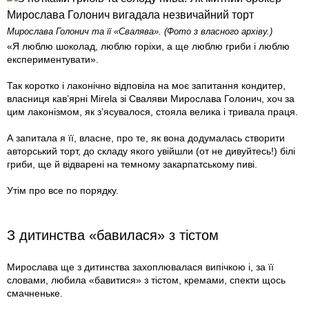
Мирослава Голонич та її «Свалява». (Фото з власного архіву.)
«Я люблю шоколад, люблю горіхи, а ще люблю гриби і люблю
експериментувати».
Так коротко і лаконічно відповіла на моє запитання кондитер,
власниця кав’ярні Mirela зі Сваляви Мирослава Голонич, хоч за
цим лаконізмом, як з’ясувалося, стояла велика і тривала праця.
А запитала я її, власне, про те, як вона додумалась створити
авторський торт, до складу якого увійшли (от не дивуйтесь!) білі
гриби, ще й відварені на темному закарпатському пиві.
Утім про все по порядку.
З дитинства «бавилася» з тістом
Мирослава ще з дитинства захоплювалася випічкою і, за її
словами, любила «бавитися» з тістом, кремами, спекти щось
смачненьке.