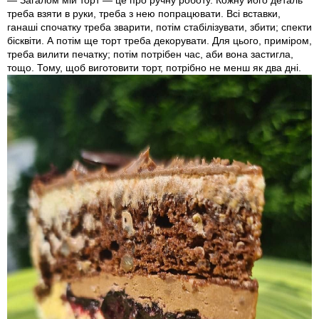
— Загалом мій торт — це про ручну роботу. Кожну його деталь
треба взяти в руки, треба з нею попрацювати. Всі вставки,
ганаші спочатку треба зварити, потім стабілізувати, збити; спекти
бісквіти. А потім ще торт треба декорувати. Для цього, приміром,
треба вилити печатку; потім потрібен час, аби вона застигла,
тощо. Тому, щоб виготовити торт, потрібно не менш як два дні.