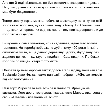
Але ще й тоді, зізнається, не був остаточно завершений декор.
Над цим довелося також добряче попрацювати, бо ж візитівка
має бути бездоганною.
Тепер зверху торта можна побачити шоколадну печатку, на якій
зображено чоловіка, що наливає воду в бочку. Бо Свалявщина
— це край мінеральних вод, які свого часу навіть доправляли до
королівських дворів.
Вишукана й сама упаковка, хоч і недешева, адже має золоте
тиснення. На коробці зображено дуб, якому 400 років і який є
символом міста, а ще давню дерев’яну церкву, збудовану без
жодного цвяха, — культурне надбання Свалявщини. По боках
коробки розміщені старі фото міста.
Обирати дизайн коробки також допомагали відвідувачів кав’ярні.
Варіантів було кілька, і саме нинішній набрав найбільше голосів
під час голосування.
Свій торт Мирослава вже возила в Італію та Францію на
виставки. Його довго тестували, і зараз, каже Мирослава, вона у
своїй «Сваляві» впевнена на всі сто.