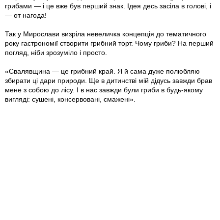
грибами — і це вже був перший знак. Ідея десь засіла в голові, і
— от нагода!
Так у Мирослави визріла невеличка концепція до тематичного
року гастрономії створити грибний торт. Чому гриби? На перший
погляд, ніби зрозуміло і просто.
«Свалявщина — це грибний край. Я й сама дуже полюбляю
збирати ці дари природи. Ще в дитинстві мій дідусь завжди брав
мене з собою до лісу. І в нас завжди були гриби в будь-якому
вигляді: сушені, консервовані, смажені».