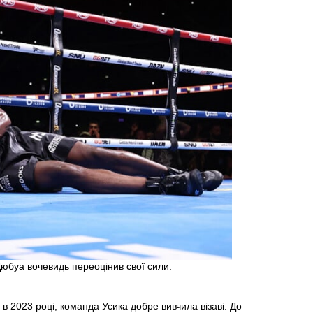
Дюбуа вочевидь переоцінив свої сили.
 в 2023 році, команда Усика добре вивчила візаві. До