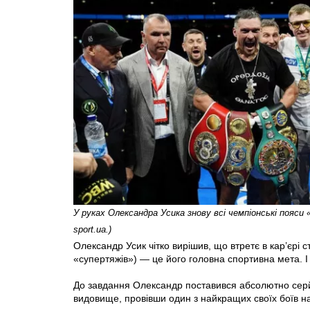
У руках Олександра Усика знову всі чемпіонські пояси
sport.ua.)
Олександр Усик чітко вирішив, що втретє в кар’єрі 
«супертяжів») — це його головна спортивна мета. І в
До завдання Олександр поставився абсолютно серйо
видовище, провівши один з найкращих своїх боїв н