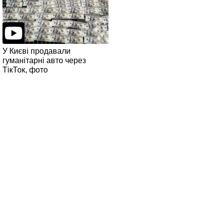
У Києві продавали
гуманітарні авто через
ТікТок, фото