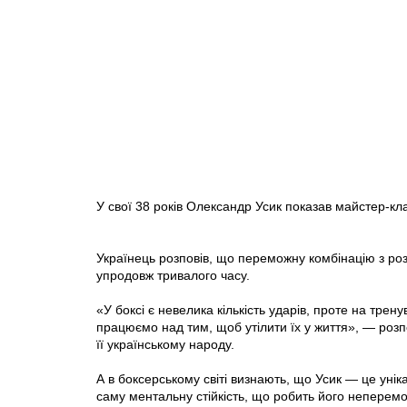
У свої 38 років Олександр Усик показав майстер-кл
Українець розповів, що переможну комбінацію з ро
упродовж тривалого часу.
«У боксі є невелика кількість ударів, проте на трен
працюємо над тим, щоб утілити їх у життя», — розп
її українському народу.
А в боксерському світі визнають, що Усик — це унік
саму ментальну стійкість, що робить його неперем