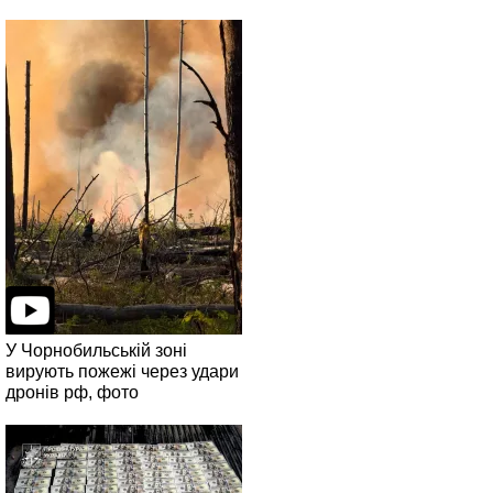
У Чорнобильській зоні
вирують пожежі через удари
дронів рф, фото