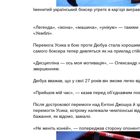
Іменитий український боксер утретє в кар’єрі виграв
«Легенда», «ікона», «машина», «унікум» — такими 
«Уемблі».
Перемога Усика в бою проти Дюбуа стала хорошим 
самого боксера тепер дивляться як на приклад стійко
«Дисципліна — ось моя мотивація», — Олександр не
звершенням.
Дюбуа вважав, що у свої 27 років він зможе легко ві
«Прийшов мій час», — казав перед об’єднавчим по
Після дострокової перемоги над Ентоні Джошуа й зд
перемогти Усика, котрому належали чемпіонські ві
бажання, як відомо, замало.
«Не женіть коней», — попереджав сторону опонента