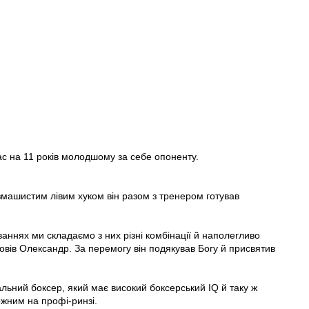
ас на 11 років молодшому за себе опоненту.
змашистим лівим хуком він разом з тренером готував
уваннях ми складаємо з них різні комбінації й наполегливо
овів Олександр. За перемогу він подякував Богу й присвятив
альний боксер, який має високий боксерський IQ й таку ж
ожним на профі-ринзі.