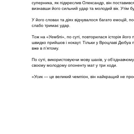
суперника, як підкреслив Олександр, він поставив
визнавши його сильний удар та молодий вік. Утім б
У його словах та діях відчувалося багато емоцій, пос
слабо тримає удар.
Тож на «Уемблі», по суті, повторилася історія йог
швидко прийшов і нокаут. Тільки у Вроцлаві Дюбуа 
вже в п’ятому.
По суті, використовуючи мову шахів, у об’єднавчом
своєму молодому опоненту мат у три ходи.
«Усик — це великий чемпіон, він найкращий не про