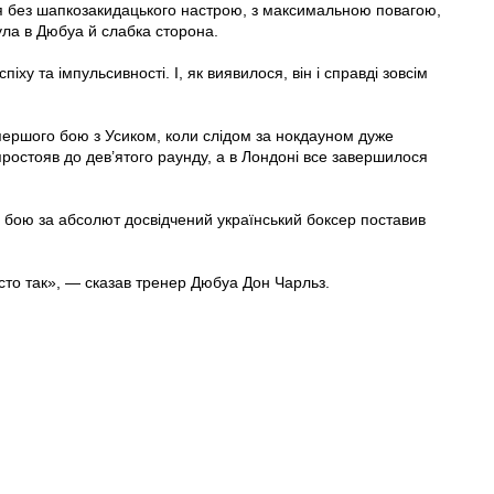
ся без шапкозакидацького настрою, з максимальною повагою,
ула в Дюбуа й слабка сторона.
піху та імпульсивності. І, як виявилося, він і справді зовсім
о першого бою з Усиком, коли слідом за нокдауном дуже
простояв до дев’ятого раунду, а в Лондоні все завершилося
у бою за абсолют досвідчений український боксер поставив
сто так», — сказав тренер Дюбуа Дон Чарльз.