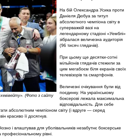
На бій Олександра Усика проти
Даніеля Дюбуа за титул
абсолютного чемпіона світу в
суперважкій вазі на
легендарному стадіоні «Уемблі»
зібралася величезна аудиторія
(96 тисяч глядачів).
При цьому ще десятки-сотні
мільйонів глядачів стежили за
цим мегабоєм біля екранів своїх
телевізорів та смартфонів.
Величезні очікування були від
поєдинку. На українському
 «хевівейту». (Фото з сайту
боксерові лежала максимальна
відповідальність. Для себе
стати абсолютним чемпіоном світу (і вдруге — серед
ін красиво її досягнув.
зно і влаштував для уболівальників незабутнє боксерське
а професіональному рівні.