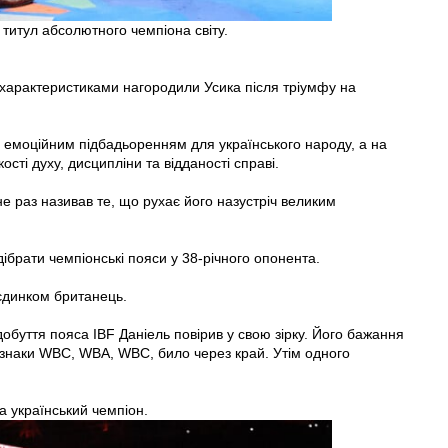
 титул абсолютного чемпіона світу.
характеристиками нагородили Усика після тріумфу на
емоційним підбадьоренням для українського народу, а на
сті духу, дисципліни та відданості справі.
 раз називав те, що рухає його назустріч великим
дібрати чемпіонські пояси у 38-річного опонента.
єдинком британець.
обуття пояса IBF Даніель повірив у свою зірку. Його бажання
дзнаки WBC, WBA, WBC, било через край. Утім одного
 український чемпіон.