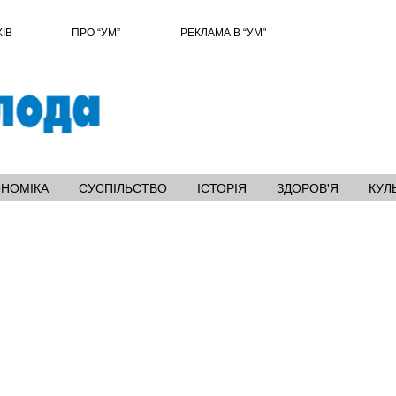
ХІВ
ПРО “УМ”
РЕКЛАМА В “УМ"
ОНОМІКА
СУСПІЛЬСТВО
ІСТОРІЯ
ЗДОРОВ'Я
КУЛ