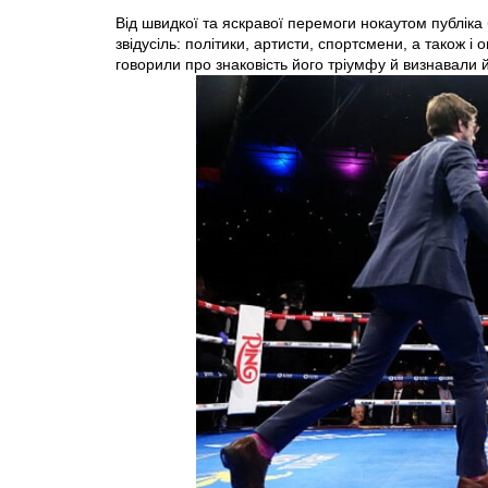
Від швидкої та яскравої перемоги нокаутом публіка 
звідусіль: політики, артисти, спортсмени, а також і
говорили про знаковість його тріумфу й визнавали