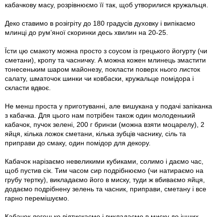
кабачкову масу, розрівнюємо її так, щоб утворилися кружальця.
Деко ставимо в розігріту до 180 градусів духовку і випікаємо
млинці до рум’яної скоринки десь хвилин на 20-25.
Їсти цю смакоту можна просто з соусом із грецького йогурту (чи
сметани), кропу та часничку. А можна кожен млинець змастити
тонесеньким шаром майонезу, покласти поверх нього листок
салату, шматочок шинки чи ковбаски, кружальце помідора і
скласти вдвоє.
Не менш проста у приготуванні, але вишукана у подачі запіканка
з кабачка. Для цього нам потрібен також один молоденький
кабачок, пучок зелені, 200 г бринзи (можна взяти моцарелу), 2
яйця, кілька ложок сметани, кілька зубців часнику, сіль та
приправи до смаку, один помідор для декору.
Кабачок нарізаємо невеликими кубиками, солимо і даємо час,
щоб пустив сік. Тим часом сир подрібнюємо (чи натираємо на
грубу тертку), викладаємо його в миску, туди ж вбиваємо яйця,
додаємо подрібнену зелень та часник, приправи, сметану і все
гарно перемішуємо.
Кабачок легенько відтискаємо і викладаємо в миску до інших