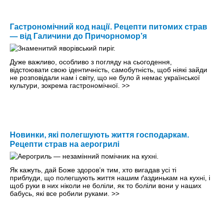
Гастрономічний код нації. Рецепти питомих страв
— від Галичини до Причорномор’я
Дуже важливо, особливо з погляду на сьогодення,
відстоювати свою ідентичність, самобутність, щоб ніякі зайди
не розповідали нам і світу, що не було й немає української
культури, зокрема гастрономічної.
>>
Новинки, які полегшують життя господаркам.
Рецепти страв на аерогрилі
Як кажуть, дай Боже здоров’я тим, хто вигадав усі ті
приблуди, що полегшують життя нашим ґаздинькам на кухні, і
щоб руки в них ніколи не боліли, як то боліли вони у наших
бабусь, які все робили руками.
>>