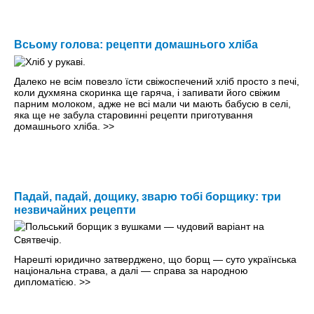
Всьому голова: рецепти домашнього хліба
Далеко не всім повезло їсти свіжоспечений хліб просто з печі,
коли духмяна скоринка ще гаряча, і запивати його свіжим
парним молоком, адже не всі мали чи мають бабусю в селі,
яка ще не забула старовинні рецепти приготування
домашнього хліба.
>>
Падай, падай, дощику, зварю тобі борщику: три
незвичайних рецепти
Нарешті юридично затверджено, що борщ — суто українська
національна страва, а далі — справа за народною
дипломатією.
>>