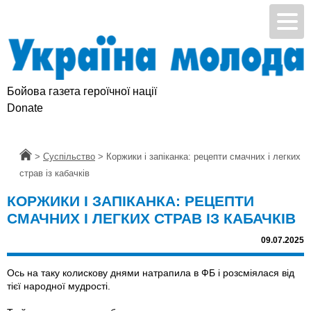
Бойова газета героїчної нації
Donate
Головна
>
Суспільство
>
Коржики і запіканка: рецепти смачних і легких
страв із кабачків
КОРЖИКИ І ЗАПІКАНКА: РЕЦЕПТИ
СМАЧНИХ І ЛЕГКИХ СТРАВ ІЗ КАБАЧКІВ
09.07.2025
Ось на таку колискову днями натрапила в ФБ і розсміялася від
тієї народної мудрості.