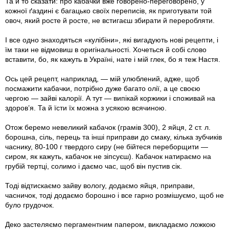
Та й то сказати: про кабачки вже говорено-переговорено, у
кожної ґаздині є багацько своїх переписів, як приготувати той
овоч, який росте й росте, не встигаєш збирати й переробляти.
І все одно знаходяться «кулібіни», які вигадують нові рецепти, і
їм таки не відмовиш в оригінальності. Хочеться й собі слово
вставити, бо, як кажуть в Україні, нате і мій глек, бо я теж Настя.
Ось цей рецепт, наприклад, — мій улюблений, адже, щоб
посмажити кабачки, потрібно дуже багато олії, а це своєю
чергою — зайві калорії. А тут — випікай коржики і споживай на
здоров’я. Та й їсти їх можна з усякою всячиною.
Отож беремо невеликий кабачок (грамів 300), 2 яйця, 2 ст. л.
борошна, сіль, перець та інші приправи до смаку, кілька зубчиків
часнику, 80-100 г твердого сиру (не бійтеся переборщити —
сиром, як кажуть, кабачок не зіпсуєш). Кабачок натираємо на
грубій тертці, солимо і даємо час, щоб він пустив сік.
Тоді відтискаємо зайву вологу, додаємо яйця, приправи,
часничок, тоді додаємо борошно і все гарно розмішуємо, щоб не
було грудочок.
Деко застеляємо пергаментним папером, викладаємо ложкою