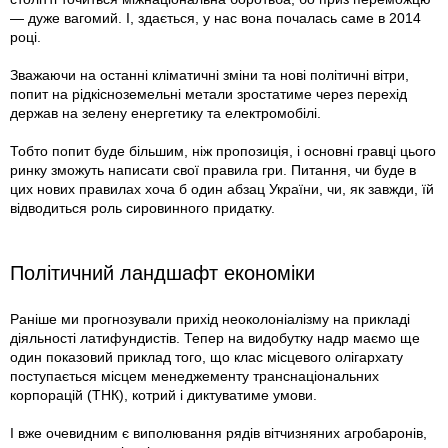
— дуже вагомий. І, здається, у нас вона почалась саме в 2014
році.
Зважаючи на останні кліматичні зміни та нові політичні вітри,
попит на рідкісноземельні метали зростатиме через перехід
держав на зелену енергетику та електромобілі.
Тобто попит буде більшим, ніж пропозиція, і основні гравці цього
ринку зможуть написати свої правила гри. Питання, чи буде в
цих нових правилах хоча б один абзац України, чи, як завжди, їй
відводиться роль сировинного придатку.
Політичний ландшафт економіки
Раніше ми прогнозували прихід неоколоніалізму на прикладі
діяльності латифундистів. Тепер на видобутку надр маємо ще
один показовий приклад того, що клас місцевого олігархату
поступається місцем менеджементу транснаціональних
корпорацій (ТНК), котрий і диктуватиме умови.
І вже очевидним є виполювання рядів вітчизняних агробаронів,