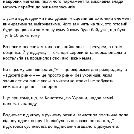
надрових магнатів, після чого парламент та виконавча влада
можуть перейти до рук неовласників.
З усіма відповідними наслідками: місцевий автохтонний елемент
вимиратиме та емігруватиме, його замінять на тих, хто готовий
буде працювати за меншу суму й кому буде байдуже, що було
тут 5-10 років тому.
Бо новим власникам головне і найперше — ресурси, а потім —
обіцянки. Й у підсумку — експорт сировини та неоколоніальна
ностальгія за промисловістю, якої вже немає.
Бо в цьому світі «інвестиції» — це евфемізм для розпродажу, а
«відкриті ринки» — це просто ринки без українців, яким
залишається лише уважно читати контракт і не забувати
вимагати: гроші — наперед.
І це при тому, що, за Конституцією України, надра землі
належать народу.
Водночас під угоду в ручному режимі зачистили політичне поле
від неугодних двору. Це відбулось показово ще на стадії
підготовки суспільства до підписання згаданого документа.