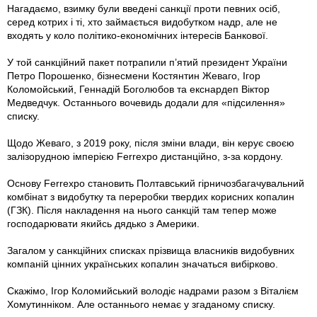
Нагадаємо, взимку були введені санкції проти певних осіб,
серед котрих і ті, хто займається видобутком надр, але не
входять у коло політико-економічних інтересів Банкової.
У той санкційний пакет потрапили п’ятий президент України
Петро Порошенко, бізнесмени Костянтин Жеваго, Ігор
Коломойський, Геннадій Боголюбов та екснардеп Віктор
Медведчук. Останнього вочевидь додали для «підсилення»
списку.
Щодо Жеваго, з 2019 року, після зміни влади, він керує своєю
залізорудною імперією Ferrexpo дистанційно, з-за кордону.
Основу Ferrexpo становить Полтавський гірничозбагачувальний
комбінат з видобутку та переробки твердих корисних копалин
(ГЗК). Після накладення на нього санкцій там тепер може
господарювати якийсь дядько з Америки.
Загалом у санкційних списках прізвища власників видобувних
компаній цінних українських копалин значаться вибірково.
Скажімо, Ігор Коломийський володіє надрами разом з Віталієм
Хомутинніком. Але останнього немає у згаданому списку.