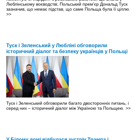
Люблінському воєводстві, Польський прем'єр Дональд Туск
зазначив, що немає підстав, що саме Польща була її ціллю.
>>
Туск і Зеленський у Любліні обговорили
історичний діалог та безпеку українців у Польщі
Туск і Зеленський обговорили багато двосторонніх питань, і
серед них – історичний діалог між Україною та Польщею.
>>
У Білому домі відбулася зустріч Трампа і