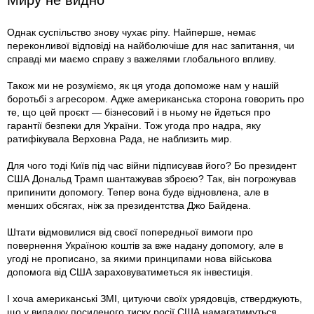
Однак суспільство знову чухає ріпу. Найперше, немає
переконливої відповіді на найболючіше для нас запитання, чи
справді ми маємо справу з важелями глобального впливу.
Також ми не розуміємо, як ця угода допоможе нам у нашій
боротьбі з агресором. Адже американська сторона говорить про
те, що цей проєкт — бізнесовий і в ньому не йдеться про
гарантії безпеки для України. Тож угода про надра, яку
ратифікувала Верховна Рада, не наблизить мир.
Для чого тоді Київ під час війни підписував його? Бо президент
США Дональд Трамп шантажував зброєю? Так, він погрожував
припинити допомогу. Тепер вона буде відновлена, але в
менших обсягах, ніж за президентства Джо Байдена.
Штати відмовилися від своєї попередньої вимоги про
повернення Україною коштів за вже надану допомогу, але в
угоді не прописано, за якими принципами нова військова
допомога від США зараховуватиметься як інвестиція.
І хоча американські ЗМІ, цитуючи своїх урядовців, стверджують,
що у випадку посиленого тиску росії США намагатимуться