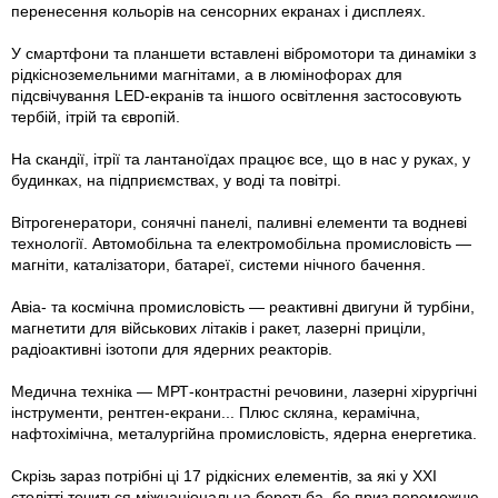
перенесення кольорів на сенсорних екранах і дисплеях.
У смартфони та планшети вставлені вібромотори та динаміки з
рідкісноземельними магнітами, а в люмінофорах для
підсвічування LED-екранів та іншого освітлення застосовують
тербій, ітрій та європій.
На скандії, ітрії та лантаноїдах працює все, що в нас у руках, у
будинках, на підприємствах, у воді та повітрі.
Вітрогенератори, сонячні панелі, паливні елементи та водневі
технології. Автомобільна та електромобільна промисловість —
магніти, каталізатори, батареї, системи нічного бачення.
Авіа- та космічна промисловість — реактивні двигуни й турбіни,
магнетити для військових літаків і ракет, лазерні приціли,
радіоактивні ізотопи для ядерних реакторів.
Медична техніка — МРТ-контрастні речовини, лазерні хірургічні
інструменти, рентген-екрани... Плюс скляна, керамічна,
нафтохімічна, металургійна промисловість, ядерна енергетика.
Скрізь зараз потрібні ці 17 рідкісних елементів, за які у ХХІ
столітті точиться міжнаціональна боротьба, бо приз переможцю