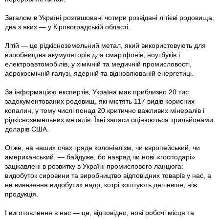
Загалом в Україні розташовані чотири розвідані літієві родовища,
два з яких — у Кіровоградській області.
Літій — це рідкісноземельний метал, який використовують для
виробництва акумуляторів для смартфонів, ноутбуків і
електроавтомобілів, у хімічній та медичній промисловості,
аерокосмічній галузі, ядерній та відновлюваній енергетиці.
За інформацією експертів, Україна має приблизно 20 тис.
задокументованих родовищ, які містять 117 видів корисних
копалин, у тому числі понад 20 критично важливих мінералів і
рідкісноземельних металів. Їхні запаси оцінюються трильйонами
доларів США.
Отже, на наших очах гряде колоніалізм, чи європейський, чи
американський, — байдуже, бо навряд чи нові «господарі»
зацікавлені в розвитку в Україні промислового ланцюга:
видобуток сировини та виробництво відповідних товарів у нас, а
не вивезення видобутих надр, котрі коштують дешевше, ніж
продукція.
І виготовлення в нас — це, відповідно, нові робочі місця та