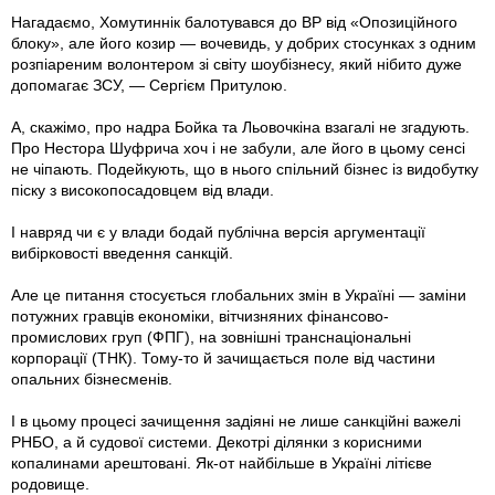
Нагадаємо, Хомутиннік балотувався до ВР від «Опозиційного
блоку», але його козир — вочевидь, у добрих стосунках з одним
розпіареним волонтером зі світу шоубізнесу, який нібито дуже
допомагає ЗСУ, — Сергієм Притулою.
А, скажімо, про надра Бойка та Льовочкіна взагалі не згадують.
Про Нестора Шуфрича хоч і не забули, але його в цьому сенсі
не чіпають. Подейкують, що в нього спільний бізнес із видобутку
піску з високопосадовцем від влади.
І навряд чи є у влади бодай публічна версія аргументації
вибірковості введення санкцій.
Але це питання стосується глобальних змін в Україні — заміни
потужних гравців економіки, вітчизняних фінансово-
промислових груп (ФПГ), на зовнішні транснаціональні
корпорації (ТНК). Тому-то й зачищається поле від частини
опальних бізнесменів.
І в цьому процесі зачищення задіяні не лише санкційні важелі
РНБО, а й судової системи. Декотрі ділянки з корисними
копалинами арештовані. Як-от найбільше в Україні літієве
родовище.