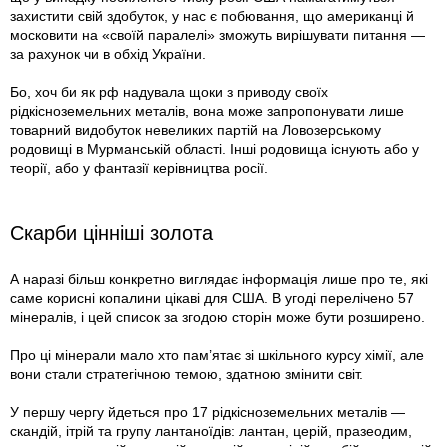
захистити свій здобуток, у нас є побювання, що американці й
московити на «своїй паралелі» зможуть вирішувати питання —
за рахунок чи в обхід України.
Бо, хоч би як рф надувала щоки з приводу своїх
рідкісноземельних металів, вона може запропонувати лише
товарний видобуток невеликих партій на Ловозерському
родовищі в Мурманській області. Інші родовища існують або у
теорії, або у фантазії керівництва росії.
Скарби цінніші золота
А наразі більш конкретно виглядає інформація лише про те, які
саме корисні копалини цікаві для США. В угоді перелічено 57
мінералів, і цей список за згодою сторін може бути розширено.
Про ці мінерали мало хто пам’ятає зі шкільного курсу хімії, але
вони стали стратегічною темою, здатною змінити світ.
У першу чергу йдеться про 17 рідкісноземельних металів —
скандій, ітрій та групу лантаноїдів: лантан, церій, празеодим,