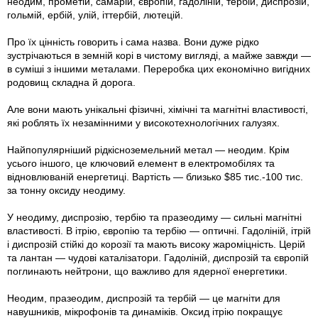
неодим, прометій, самарій, європій, гадоліній, тербій, диспрозій,
гольмій, ербій, улій, іттербій, лютецій.
Про їх цінність говорить і сама назва. Вони дуже рідко
зустрічаються в земній корі в чистому вигляді, а майже завжди —
в суміші з іншими металами. Переробка цих економічно вигідних
родовищ складна й дорога.
Але вони мають унікальні фізичні, хімічні та магнітні властивості,
які роблять їх незамінними у високотехнологічних галузях.
Найпопулярніший рідкісноземельний метал — неодим. Крім
усього іншого, це ключовий елемент в електромобілях та
відновлюваній енергетиці. Вартість — близько $85 тис.-100 тис.
за тонну оксиду неодиму.
У неодиму, диспрозію, тербію та празеодиму — сильні магнітні
властивості. В ітрію, європію та тербію — оптичні. Гадоліній, ітрій
і диспрозій стійкі до корозії та мають високу жароміцність. Церій
та лантан — чудові каталізатори. Гадоліній, диспрозій та європій
поглинають нейтрони, що важливо для ядерної енергетики.
Неодим, празеодим, диспрозій та тербій — це магніти для
навушників, мікрофонів та динаміків. Оксид ітрію покращує