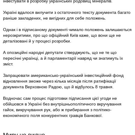
інвестувати в розробку українських родовищ мінералів.
Україні вдалося вилучити з остаточного тексту документа багато
раніше закладених, не вигідних для себе положень.
Однак і в підписаному документі чимало положень залишаються
нерозкритими, про що офіційний Київ каже, що вони ще не
деталізовані й у процесі розробки.
А опозиційні народні депутати стверджують, що не те що
пересічні українці, а й парламентарії навряд чи знатимуть їх
зміст.
Запрацювати американсько-український інвестиційний фонд
відновлення зможе через кілька місяців після ратифікації
документа Верховною Радою, що й відбулось 8 травня.
Водночас сам процес підготовки підписання цієї угоди не
обійшовся в Україні без внутрішньополітичного вкручування
гайок, викручування рук, або ж прибирання з політико-
економічного поля конкурентних гравців Банкової.
Миру не видно