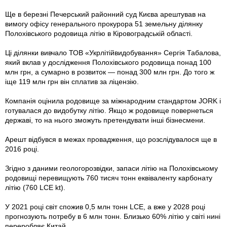
Ще в березні Печерський районний суд Києва арештував на
вимогу офісу генерального прокурора 51 земельну ділянку
Полохівського родовища літію в Кіровоградській області.
Ці ділянки вивчало ТОВ «Укрлітійвидобування» Сергія Табалова,
який вклав у дослідження Полохівського родовища понад 100
млн грн, а сумарно в розвиток — понад 300 млн грн. До того ж
іще 119 млн грн він сплатив за ліцензію.
Компанія оцінила родовище за міжнародним стандартом JORK і
готувалася до видобутку літію. Якщо ж родовище повернеться
державі, то на нього зможуть претендувати інші бізнесмени.
Арешт відбувся в межах провадження, що розслідувалося ще в
2016 році.
Згідно з даними геологорозвідки, запаси літію на Полохівському
родовищі перевищують 760 тисяч тонн еквіваленту карбонату
літію (760 LCE kt).
У 2021 році світ спожив 0,5 млн тонн LCЕ, а вже у 2028 році
прогнозують потребу в 6 млн тонн. Близько 60% літію у світі нині
переробляє Китай.