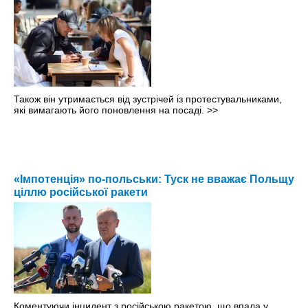
Також він утримається від зустрічей із протестувальниками,
які вимагають його поновлення на посаді.
>>
«Імпотенція» по-польськи: Туск не вважає Польщу
ціллю російської ракети
Коментуючи інцидент з російською ракетою, що впала у