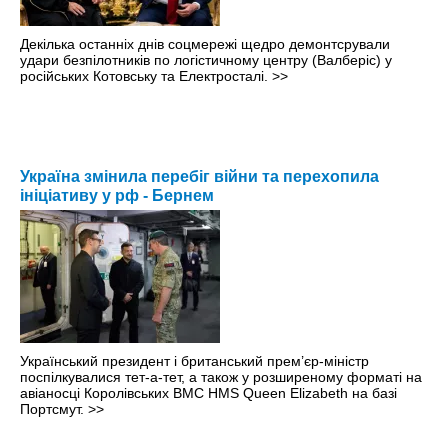
Декілька останніх днів соцмережі щедро демонтсрували
удари безпілотників по логістичному центру (Валберіс) у
російських Котовську та Електросталі.
>>
Україна змінила перебіг війни та перехопила
ініціативу у рф - Бернем
Український президент і британський прем’єр-міністр
поспілкувалися тет-а-тет, а також у розширеному форматі на
авіаносці Королівських ВМС HMS Queen Elizabeth на базі
Портсмут.
>>