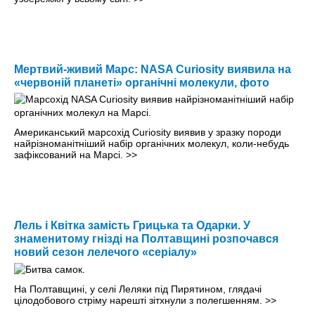
Мертвий-живий Марс: NASA Curiosity виявила на
«червоній планеті» органічні молекули, фото
Американський марсохід Curiosity виявив у зразку породи
найрізноманітніший набір органічних молекул, коли-небудь
зафіксований на Марсі.
>>
Лель і Квітка замість Грицька та Одарки. У
знаменитому гнізді на Полтавщині розпочався
новий сезон лелечого «серіалу»
На Полтавщині, у селі Леляки під Пирятином, глядачі
цілодобового стріму нарешті зітхнули з полегшенням.
>>