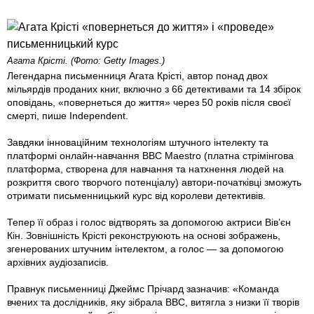
Агата Крісті. (Фото: Getty Images.)
Легендарна письменниця Агата Крісті, автор понад двох
мільярдів проданих книг, включно з 66 детективами та 14 збірок
оповідань, «повернеться до життя» через 50 років після своєї
смерті, пише Independent.
Завдяки інноваційним технологіям штучного інтелекту та
платформі онлайн-навчання BBC Maestro (платна стрімінгова
платформа, створена для навчання та натхнення людей на
розкриття свого творчого потенціалу) автори-початківці зможуть
отримати письменницький курс від королеви детективів.
Тепер її образ і голос відтворять за допомогою актриси Вів’єн
Кін. Зовнішність Крісті реконструюють на основі зображень,
згенерованих штучним інтелектом, а голос — за допомогою
архівних аудіозаписів.
Правнук письменниці Джеймс Прічард зазначив: «Команда
вчених та дослідників, яку зібрала ВВС, витягла з низки її творів