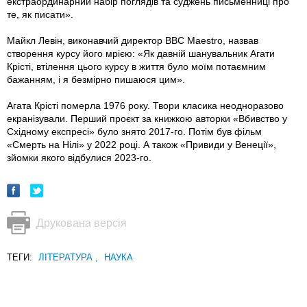
екстраординарний набір поглядів та суджень письменниці про
те, як писати».
Майкл Левін, виконавчий директор ВВС Maestro, назвав
створення курсу його мрією: «Як давній шанувальник Агати
Крісті, втілення цього курсу в життя було моїм потаємним
бажанням, і я безмірно пишаюся цим».
Агата Крісті померла 1976 року. Твори класика неодноразово
екранізували. Перший проєкт за книжкою авторки «Вбивство у
Східному експресі» було знято 2017-го. Потім був фільм
«Смерть на Нілі» у 2022 році. А також «Привиди у Венеції»,
зйомки якого відбулися 2023-го.
Друкована версія
ТЕГИ:
ЛІТЕРАТУРА
,
НАУКА