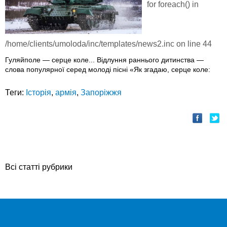
for foreach() in
/home/clients/umoloda/inc/templates/news2.inc
on line
44
Гуляйполе — серце коле... Відлуння раннього дитинства —
слова популярної серед молоді пісні «Як згадаю, серце коле:
Теги:
Історія
,
армія
,
Запоріжжя
Всі статті рубрики