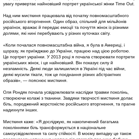
увагу привертає найновіший портрет української жінки Time Out.
Над ним мисткиня працювала від початку повномасштабного
російського вторгнення. Один образ, спільний для мільйонів
українок, вражає й передає емоції та почуття жінок із різними
долями, які нині перебувають у різних куточках світу.
«Коли почалася повномасштабна війна, я була в Америці, і
щоразу, як приїжджаю до України, працюю над цією роботою.
Це портрет українки. У 2013 році я почала створювати портрети
українських жінок, і це найновіший. Він показує силу й
незламність. Деякі люди залишилися в Україні під час війни,
деякі мусили тікати, тож це поєднання різних абстрактних
образів», — пояснює мисткиня.
Оля Рондяк почала усвідомлювати наслідки травми поколінь,
створюючи колажі з тканини. Завдяки творчості мисткиня долає
біль, породжений жорстокістю російського вторгнення, та прагне
надихнути інших.
Мисткиня каже: «Я досліджую, як накопичений багатьма
поколіннями біль трансформується в національне
самоусвідомлення та силу стійкості. В моєму випадку це також