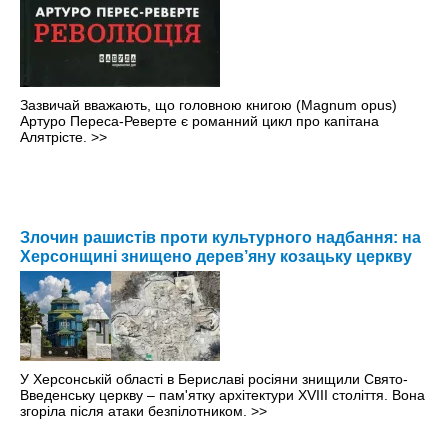
Зазвичай вважають, що головною книгою (Magnum opus)
Артуро Переса-Реверте є романний цикл про капітана
Алятрісте.
>>
Злочин рашистів проти культурного надбання: на
Херсонщині знищено дерев’яну козацьку церкву
У Херсонській області в Бериславі росіяни знищили Свято-
Введенську церкву – пам'ятку архітектури XVIII століття. Вона
згоріла після атаки безпілотником.
>>