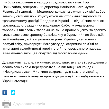
глибоко закорінене в народну традицію, зазначає Ігор
Пошивайло, генеральний директор Національного музею
Революції гідності. — Модернові колажі та скульптури цієї добре
знаної у світі мисткині ґрунтуються на історичній свідомості та
травматичному досвіді її родини в Україні — від наївних ляльок-
мотанок до стражденних вишиванок бабусі у гулагівських
таборах. Оля своїми творами не лише прагне зцілити та зробити
сильнішою свою зранену батьківщину в буремний час боротьби
за її майбутнє, а й актуалізувати роль України у сучасному
поступі світу, привернути його увагу до історичної пам’яті та
культурної самобутності героїчного й непереможного народу,
який мужньо захищає людство від московської чуми».
Драматичні паралелі минулих визвольних змагань і сьогодення з
особливою силою перегукуються на виставці Олі Рондяк
«Невидима рука». Мисткиня сакральні для кожного українця
речі — мотанку й ікону — прив’язує до подій, які відбуваються в
Україні сьогодні.
Друкована версія