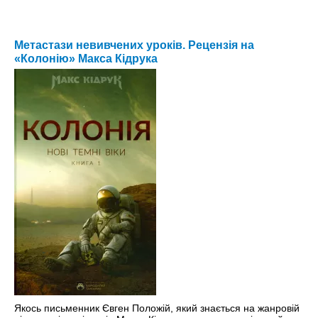
Метастази невивчених уроків. Рецензія на
«Колонію» Макса Кідрука
Якось письменник Євген Положій, який знається на жанровій