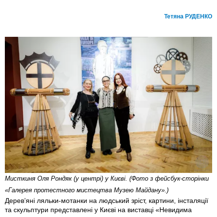
Тетяна РУДЕНКО
Мисткиня Оля Рондяк (у центрі) у Києві. (Фото з фейсбук-сторінки
«Галерея протестного мистецтва Музею Майдану».)
Дерев’яні ляльки-мотанки на людський зріст, картини, інсталяції
та скульптури представлені у Києві на виставці «Невидима