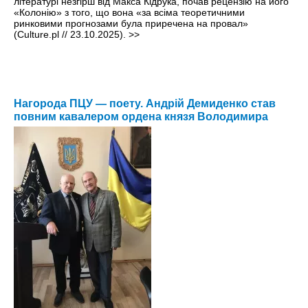
літературі незгірш від Макса Кідрука, почав рецензію на його
«Колонію» з того, що вона «за всіма теоретичними
ринковими прогнозами була приречена на провал»
(Culture.pl // 23.10.2025).
>>
Нагорода ПЦУ — поету. Андрій Демиденко став
повним кавалером ордена князя Володимира