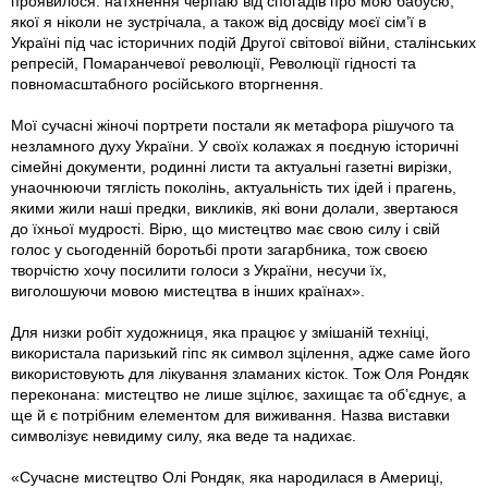
проявилося: натхнення черпаю від спогадів про мою бабусю,
якої я ніколи не зустрічала, а також від досвіду моєї сім’ї в
Україні під час історичних подій Другої світової війни, сталінських
репресій, Помаранчевої революції, Революції гідності та
повномасштабного російського вторгнення.
Мої сучасні жіночі портрети постали як метафора рішучого та
незламного духу України. У своїх колажах я поєдную історичні
сімейні документи, родинні листи та актуальні газетні вирізки,
унаочнюючи тяглість поколінь, актуальність тих ідей і прагень,
якими жили наші предки, викликів, які вони долали, звертаюся
до їхньої мудрості. Вірю, що мистецтво має свою силу і свій
голос у сьогоденній боротьбі проти загарбника, тож своєю
творчістю хочу посилити голоси з України, несучи їх,
виголошуючи мовою мистецтва в інших країнах».
Для низки робіт художниця, яка працює у змішаній техніці,
використала паризький гіпс як символ зцілення, адже саме його
використовують для лікування зламаних кісток. Тож Оля Рондяк
переконана: мистецтво не лише зцілює, захищає та об’єднує, а
ще й є потрібним елементом для виживання. Назва виставки
символізує невидиму силу, яка веде та надихає.
«Сучасне мистецтво Олі Рондяк, яка народилася в Америці,