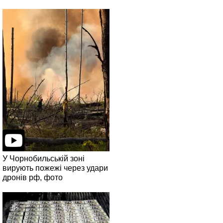
У Чорнобильській зоні
вирують пожежі через удари
дронів рф, фото