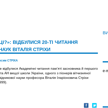
В
ЦІ?»: ВІДБУЛИСЯ 20-ТІ ЧИТАННЯ
АУК ВІТАЛІЯ СТРІХИ
ксим СТРІХА
е відбулися Академічні читання пам’яті засновника й першого
e-m
а АН вищої школи України, одного з піонерів вітчизняної
відникової науки професора Віталія Іларіоновича Стріхи
99).