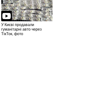
У Києві продавали
гуманітарні авто через
ТікТок, фото