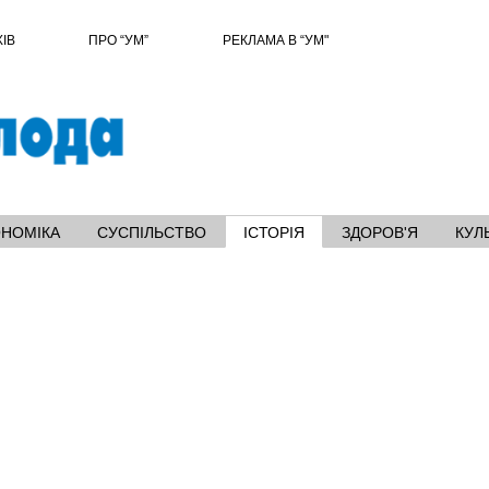
ХІВ
ПРО “УМ”
РЕКЛАМА В “УМ"
ОНОМІКА
СУСПІЛЬСТВО
ІСТОРІЯ
ЗДОРОВ'Я
КУЛ