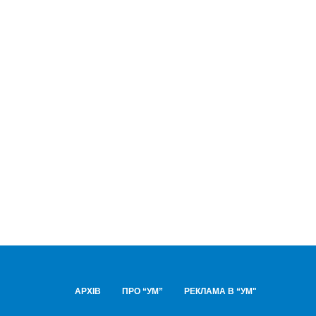
АРХІВ
ПРО “УМ”
РЕКЛАМА В “УМ"