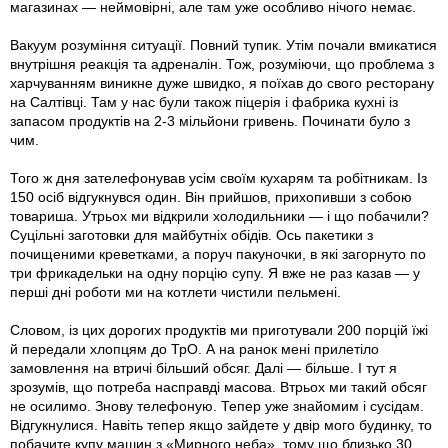
магазинах — неймовірні, але там уже особливо нічого немає.
Вакуум розуміння ситуації. Повний тупик. Утім почали вмикатися
внутрішня реакція та адреналін. Тож, розуміючи, що проблема з
харчуванням виникне дуже швидко, я поїхав до свого ресторану
на Салтівці. Там у нас були також піцерія і фабрика кухні із
запасом продуктів на 2-3 мільйони гривень. Починати було з
чим.
Того ж дня зателефонував усім своїм кухарям та робітникам. Із
150 осіб відгукнувся один. Він прийшов, прихопивши з собою
товариша. Утрьох ми відкрили холодильники — і що побачили?
Суцільні заготовки для майбутніх обідів. Ось пакетики з
почищеними креветками, а поруч пакуночки, в які загорнуто по
три фрикадельки на одну порцію супу. Я вже не раз казав — у
перші дні роботи ми на котлети чистили пельмені.
Словом, із цих дорогих продуктів ми приготували 200 порцій їжі
й передали хлопцям до ТрО. А на ранок мені прилетіло
замовлення на втричі більший обсяг. Далі — більше. І тут я
зрозумів, що потреба насправді масова. Втрьох ми такий обсяг
не осилимо. Знову телефоную. Тепер уже знайомим і сусідам.
Відгукнулися. Навіть тепер якщо зайдете у двір мого будинку, то
побачите купу машин з «Мирного неба», тому що близько 30