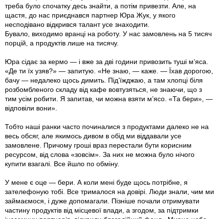
треба було спочатку десь знайти, а потім привезти. Але, на
щастя, до нас приєднався партнер Юра Жук, у якого
несподівано відкрився талант усе знаходити.
Бувало, виходимо вранці на роботу. У нас замовлень на 5 тисяч
порцій, а продуктів лише на тисячу.
Юра сідає за кермо — і вже за дві години привозить туші м’яса.
«Де ти їх узяв?» — запитую. «Не знаю, — каже. — Їхав дорогою,
бачу — недалеко щось димить. Під’їжджаю, а там хлопці біля
розбомбленого складу від кафе вовтузяться, не знаючи, що з
тим усім робити. Я запитав, чи можна взяти м’ясо. «Та бери», —
відповіли вони».
Тобто наші ранки часто починалися з продуктами далеко не на
весь обсяг, але якимось дивом в обід ми віддавали усе
замовлене. Причому гроші враз перестали бути корисним
ресурсом, від слова «зов­сім». За них не можна було нічого
купити взагалі. Все йшло по обміну.
У мене є оце — бери. А коли мені буде щось потрібне, я
зателефоную тобі. Все трималося на довірі. Люди знали, чим ми
займаємося, і дуже допомагали. Пізніше почали отримувати
частину продуктів від місцевої влади, а згодом, за підтримки