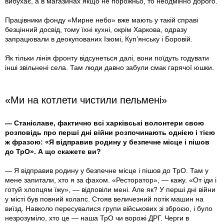
вибухає, а в магазинах якщо не порожньо, то неодмінно дорого.
Працівники фонду «Мирне небо» вже мають у такій справі
безцінний досвід, тому їхні кухні, окрім Харкова, одразу
запрацювали в деокупованих Ізюмі, Куп’янську і Боровій.
Як тільки лінія фронту відсунеться далі, вони поїдуть годувати
інші звільнені села. Там люди давно забули смак гарячої юшки.
«Ми на котлети чистили пельмені»
— Станіславе, фактично всі харківські волонтери свою
розповідь про перші дні війни розпочинають однією і тією
ж фразою: «Я відправив родину у безпечне місце і пішов
до ТрО». А що скажете ви?
— Я відправив родину у безпечне місце і пішов до ТрО. Там у
мене запитали, хто я за фахом. «Ресторатор», — кажу. «От іди і
готуй хлопцям їжу», — відповіли мені. Але як? У перші дні війни
у місті був повний колапс. Стояв величезний потік машин на
виїзд. Навколо пересувалися групи військових зі зброєю, і було
незрозуміло, хто це — наша ТрО чи ворожі ДРГ. Черги в