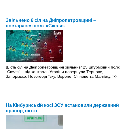
Звільнено 6 сіл на Дніпропетровщині –
постарався полк «Скеля»
Шість сіл на Дніпропетровщині звільнив425 штурмовий полк
"Скеля" – під контроль України повернули Тернове,
Запорізьке, Новогеоргіївку, Вороне, Січневе та Маліївку.
>>
На Кінбурнській косі ЗСУ встановили державний
прапор, фото