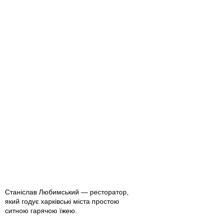
Станіслав Любимський — ресторатор,
який годує харківські міста простою
ситною гарячою їжею.