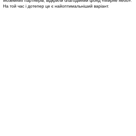
іноземних партнерів, відкрили благодійний фонд «Мирне небо».
На той час і дотепер це є найоптимальніший варіант.