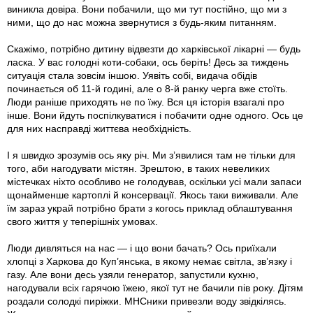
виникла довіра. Вони побачили, що ми тут постійно, що ми з
ними, що до нас можна звернутися з будь-яким питанням.
Скажімо, потрібно дитину відвезти до харківської лікарні — будь
ласка. У вас голодні коти-собаки, ось беріть! Десь за тиждень
ситуація стала зовсім іншою. Уявіть собі, видача обідів
починається об 11-й годині, але о 8-й ранку черга вже стоїть.
Люди раніше приходять не по їжу. Вся ця історія взагалі про
інше. Вони йдуть поспілкуватися і побачити одне одного. Ось це
для них насправді життєва необхідність.
І я швидко зрозумів ось яку річ. Ми з’явилися там не тільки для
того, аби нагодувати містян. Зрештою, в таких невеликих
містечках ніхто особливо не голодував, оскільки усі мали запаси
щонайменше картоплі й консервації. Якось таки виживали. Але
їм зараз украй потрібно брати з когось приклад облаштування
свого життя у теперішніх умовах.
Люди дивляться на нас — і що вони бачать? Ось приїхали
хлопці з Харкова до Куп’янська, в якому немає світла, зв’язку і
газу. Але вони десь узяли генератор, запустили кухню,
нагодували всіх гарячою їжею, якої тут не бачили пів року. Дітям
роздали солодкі пиріжки. МНСники привезли воду звідкілясь.