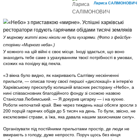
Лариса САЛІМОНОВИЧ
У мирному житті вони ніколи не були кухарями. (Фото з фейсбук-
сторінки «Мирного неба».)
У кожного на цій війні є своє місце. Іноді здається, що воно
знаходить тебе саме з урахуванням твоєї потрібності в умовах,
схожих на похідну від пекла.
«З вікна було видно, як накривають Салтівку нескінченні
прильоти, — описав точку своєї першої «дислокації» в інтерв’ю
Харківському пресклубу колишній власник ресторану «Небо», а
нині співзасновник благодійного фонду зі схожою назвою
Станіслав Любимський. — Я докурив цигарку — і на кухню.
Роботи непочатий край. Вже через тиждень наші обсяги зросли з
200 порцій гарячих обідів до 5 тисяч на день. То були, звісно, не
ексклюзивні страви, а їжа, яка давала нашим захисникам силу».
Організувати під постійними прильотами простір, де люди не
вмирають з голоду, дуже непросто. Поруч щось без кінця