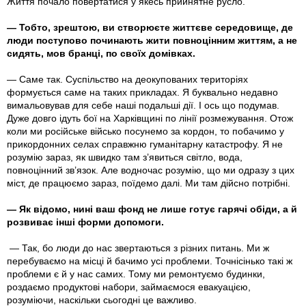
Життя почало повертатися у якесь прийнятне русло.
— Тобто, зрештою, ви створюєте життєве середовище, де
люди поступово починають жити повноцінним життям, а не
сидять, мов бранці, по своїх домівках.
— Саме так. Суспільство на деокупованих територіях
формується саме на таких прикладах. Я буквально недавно
вимальовував для себе наші подальші дії. І ось що подумав.
Дуже довго ідуть бої на Харківщині по лінії розмежування. Отож
коли ми російське військо посунемо за кордон, то побачимо у
прикордонних селах справжню гуманітарну катастрофу. Я не
розумію зараз, як швидко там з’явиться світло, вода,
повноцінний зв’язок. Але водночас розумію, що ми одразу з цих
міст, де працюємо зараз, поїдемо далі. Ми там дійсно потрібні.
— Як відомо, нині ваш фонд не лише готує гарячі обіди, а й
розвиває інші форми допомоги.
— Так, бо люди до нас звертаються з різних питань. Ми ж
перебуваємо на місці й бачимо усі проблеми. Точнісінько такі ж
проблеми є й у нас самих. Тому ми ремонтуємо будинки,
роздаємо продуктові набори, займаємося евакуацією,
розуміючи, наскільки сьогодні це важливо.