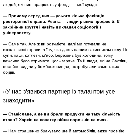
людей, які нині працюють у фонді, — мої сусіди.
— Причому серед них — усього кілька фахівців
ресторанної справи. Решта — люди різних професій. Є
закрійник взуття і навіть викладач соціології з
університету.
— Саме так. Але ж ви розумієте, далі ми готували не
ексклюзивні страви, а їжу, яка дасть нашим захисникам силу. Це
супи, каші, котлети, м’ясо. Березень був холодний, тому
важливо було отримати щось гаряче. Та й люди, які на Салтівці
постійно сиділи у бомбосховищах, потребували саме таких
обідів.
«У нас з’явився партнер із талантом усе
знаходити»
— Станіславе, а де ви брали продукти на таку кількість
страв? Харків на початку війни порожнів на очах.
— Нам страшенно бракувало ще й автомобілів, адже провізію