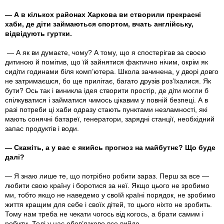
— А в кількох районах Харкова ви створили прекрасні
хаби, де діти займаються спортом, вчать англійську,
відвідують гуртки.
— А як ви думаєте, чому? А тому, що я спостерігав за своєю
дитиною й помітив, що їй зайнятися фактично нічим, окрім як
сидіти годинами біля комп’ютера. Школа зачинена, у дворі довго
не затримаєшся, бо ще прилітає, багато друзів роз’їхалися. Як
бути? Ось так і виникла ідея створити простір, де діти могли б
спілкуватися і займатися чимось цікавим у повній безпеці. А в
разі потреби ці хаби одразу стають пунктами незламності, які
мають сонячні батареї, генератори, зарядні станції, необхідний
запас продуктів і води.
— Скажіть, а у вас є якийсь прогноз на майбутнє? Що буде
далі?
— Я знаю лише те, що потрібно робити зараз. Перш за все —
любити свою країну і боротися за неї. Якщо цього не зробимо
ми, тобто якщо не наведемо у своїй країні порядок, не зробимо
життя кращим для себе і своїх дітей, то цього ніхто не зробить.
Тому нам треба не чекати чогось від когось, а брати самим і
робити. Тоді у нас обов’язково все вийде.