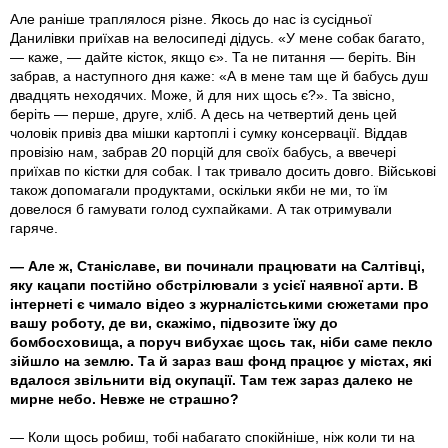
Але раніше траплялося різне. Якось до нас із сусідньої
Данилівки приїхав на велосипеді дідусь. «У мене собак багато,
— каже, — дайте кісток, якщо є». Та не питання — беріть. Він
забрав, а наступного дня каже: «А в мене там ще й бабусь душ
двадцять неходячих. Може, й для них щось є?». Та звісно,
беріть — перше, друге, хліб. А десь на четвертий день цей
чоловік привіз два мішки картоплі і сумку консервації. Віддав
провізію нам, забрав 20 порцій для своїх бабусь, а ввечері
приїхав по кістки для собак. І так тривало досить довго. Військові
також допомагали продуктами, оскільки якби не ми, то їм
довелося б гамувати голод сухпайками. А так отримували
гаряче.
— Але ж, Станіславе, ви починали працювати на Салтівці,
яку кацапи постійно обстрілювали з усієї наявної арти. В
інтернеті є чимало відео з журналістськими сюжетами про
вашу роботу, де ви, скажімо, підвозите їжу до
бомбосховища, а поруч вибухає щось так, ніби саме пекло
зійшло на землю. Та й зараз ваш фонд працює у містах, які
вдалося звільнити від окупації. Там теж зараз далеко не
мирне небо. Невже не страшно?
— Коли щось робиш, тобі набагато спокійніше, ніж коли ти на