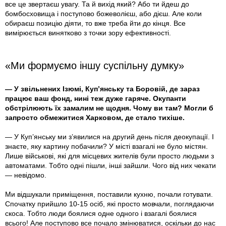
все це звертаєш увагу. Та й вихід який? Або ти йдеш до
бомбосховища і поступово божеволієш, або дієш. Але коли
обираєш позицію діяти, то вже треба йти до кінця. Все
вимірюється винятково з точки зору ефективності.
«Ми формуємо іншу суспільну думку»
— У звільнених Ізюмі, Куп’янську та Боровій, де зараз
працює ваш фонд, нині теж дуже гаряче. Окупанти
обстрілюють їх замалим не щодня. Чому ви там? Могли б
запросто обмежитися Харковом, де стало тихіше.
— У Куп’янську ми з’явилися на другий день після деокупації. І
знаєте, яку картину побачили? У місті взагалі не було містян.
Лише військові, які для місцевих жителів були просто людьми з
автоматами. Тобто одні пішли, інші зайшли. Чого від них чекати
— невідомо.
Ми відшукали приміщення, поставили кухню, почали готувати.
Спочатку прийшло 10-15 осіб, які просто мовчали, поглядаючи
скоса. Тобто люди боялися одне одного і взагалі боялися
всього! Але поступово все почало змінюватися, оскільки до нас