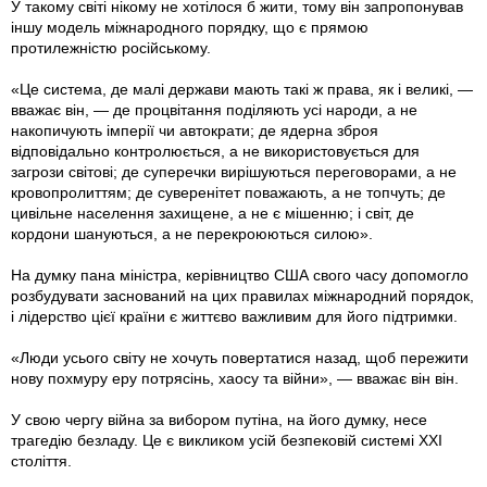
У такому світі нікому не хотілося б жити, тому він запропонував
іншу модель міжнародного порядку, що є прямою
протилежністю російському.
«Це система, де малі держави мають такі ж права, як і великі, —
вважає він, — де процвітання поділяють усі народи, а не
накопичують імперії чи автократи; де ядерна зброя
відповідально контролюється, а не використовується для
загрози світові; де суперечки вирішуються переговорами, а не
кровопролиттям; де суверенітет поважають, а не топчуть; де
цивільне населення захищене, а не є мішенню; і світ, де
кордони шануються, а не перекроюються силою».
На думку пана міністра, керівництво США свого часу допомогло
розбудувати заснований на цих правилах міжнародний порядок,
і лідерство цієї країни є життєво важливим для його підтримки.
«Люди усього світу не хочуть повертатися назад, щоб пережити
нову похмуру еру потрясінь, хаосу та війни», — вважає він він.
У свою чергу війна за вибором путіна, на його думку, несе
трагедію безладу. Це є викликом усій безпековій системі XXI
століття.