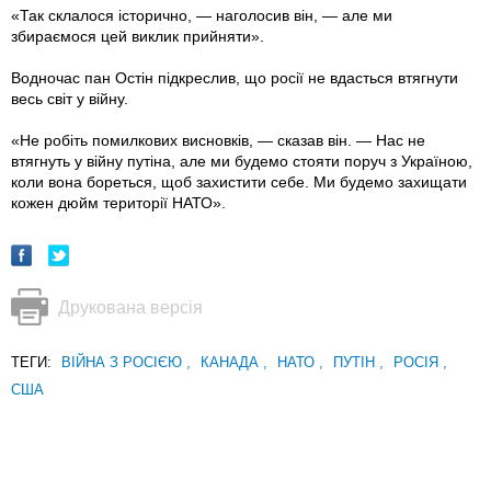
«Так склалося історично, — наголосив він, — але ми
збираємося цей виклик прийняти».
Водночас пан Остін підкреслив, що росії не вдасться втягнути
весь світ у війну.
«Не робіть помилкових висновків, — сказав він. — Нас не
втягнуть у війну путіна, але ми будемо стояти поруч з Україною,
коли вона бореться, щоб захистити себе. Ми будемо захищати
кожен дюйм території НАТО».
Друкована версія
ТЕГИ:
ВІЙНА З РОСІЄЮ
,
КАНАДА
,
НАТО
,
ПУТІН
,
РОСІЯ
,
США