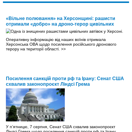
«Вільне полювання» на Херсонщині: рашисти
отримали «добро» на дроно-терор цивільних
Оперативну інформацію від наших воїнів отримала
Херсонська ОВА щодо посилення російського дронового
терору на території області.
>>
Посилення санкцій проти рф та Ірану: Сенат США
схвалив законопроєкт Ліндсі Грема
У п’ятницю, 7 серпня, Сенат США схвалив законопроєкт
Ліндсі Грема щодо посилення санкцій проти рф та Ірану.