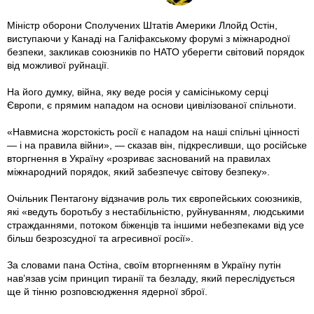
Міністр оборони Сполучених Штатів Америки Ллойд Остін,
виступаючи у Канаді на Галіфакському форумі з міжнародної
безпеки, закликав союзників по НАТО уберегти світовий порядок
від можливої руйнації.
На його думку, війна, яку веде росія у самісінькому серці
Європи, є прямим нападом на основи цивілізованої спільноти.
«Навмисна жорстокість росії є нападом на наші спільні цінності
— і на правила війни», — сказав він, підкресливши, що російське
вторгнення в Україну «розриває заснований на правилах
міжнародний порядок, який забезпечує світову безпеку».
Очільник Пентагону відзначив роль тих європейських союзників,
які «ведуть боротьбу з нестабільністю, руйнуванням, людськими
стражданнями, потоком біженців та іншими небезпеками від усе
більш безрозсудної та агресивної росії».
За словами пана Остіна, своїм вторгненням в Україну путін
нав’язав усім принцип тиранії та безладу, який переслідується
ще й тінню розповсю­дження ядерної зброї.