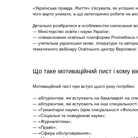
«Українська правда. Життя» з’ясувала, як успішно 
чого варто уникати, а що категорично робити не мо
Детально розібратися в особливостях написання м
— Міністерство освіти і науки України;
— співзасновник освітньої платформи Prometheus т
— учителька української мови, літератури та авторка
тематичного вебінару Освітнього центру Верховної
Що таке мотиваційний лист і кому ві
Мотиваційний лист при вступі цього року потрібен:
— абітурієнтам, які вступають на бакалаврат на спе
— абітурієнтам, які вступають на інші спеціальност
— «Гуманітарні науки» (крім спеціальності «Філолог
— «Соціальні та поведінкові науки»;
— «Журналістика»;
— «Право»;
— «Сфера обслуговування»;