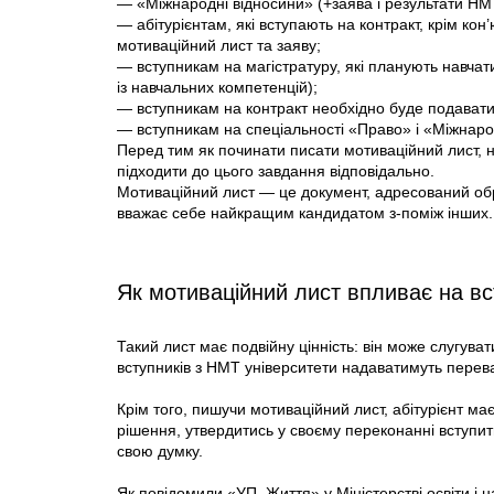
— «Міжнародні відносини» (+заява і результати НМ
— абітурієнтам, які вступають на контракт, крім ко
мотиваційний лист та заяву;
— вступникам на магістратуру, які планують навчати
із навчальних компетенцій);
— вступникам на контракт необхідно буде подавати
— вступникам на спеціальності «Право» і «Міжнаро
Перед тим як починати писати мотиваційний лист, не
підходити до цього завдання відповідально.
Мотиваційний лист — це документ, адресований обра
вважає себе найкращим кандидатом з-поміж інших.
Як мотиваційний лист впливає на в
Такий лист має подвійну цінність: він може слугува
вступників з НМТ університети надаватимуть перев
Крім того, пишучи мотиваційний лист, абітурієнт ма
рішення, утвердитись у своєму переконанні вступит
свою думку.
Як повідомили «УП. Життя» у Міністерстві освіти і