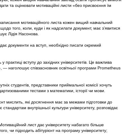
дати та оцінювати мотиваційні листи «без присвоєння їм
написання мотиваційного листа кожен вищий навчальний
одо того, коли, куди і як надсилати документ, має з’явитися
ошує Лідія Насонова.
подає документи на вступ, необхідно писати окремий
у практиці вступу до західних університетів. Це важлива
а», — наголошує співзасновник освітньої програми Prometheus
тніх студентів, представники приймальної комісії хочуть
артизованими тестами з математики, історії чи мови.
єнт мислить, які досягнення має за межами підготовки до
є стандартам внутрішньої культури університету, розповідає
 Мотиваційний лист дає університету набагато більше
ого, чи підходить абітурієнт на програму університету;