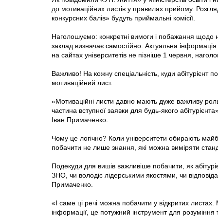
до мотиваційних листів у правилах прийому. Розгля
конкурсних балів» будуть приймальні комісії.
Наголошуємо: конкретні вимоги і побажання щодо 
заклад визначає самостійно. Актуальна інформація щ
на сайтах університетів не пізніше 1 червня, нагол
Важливо! На кожну спеціальність, куди абітурієнт 
мотиваційний лист.
«Мотиваційні листи давно мають дуже важливу роль 
частина вступної заявки для будь-якого абітурієнт
Іван Примаченко.
Чому це логічно? Коли університети обирають майбу
побачити не лише знання, які можна виміряти станд
Подекуди для вишів важливіше побачити, як абітурі
ЗНО, чи володіє лідерськими якостями, чи відповіда
Примаченко.
«І саме ці речі можна побачити у відкритих листах.
інформації, це потужний інструмент для розуміння т