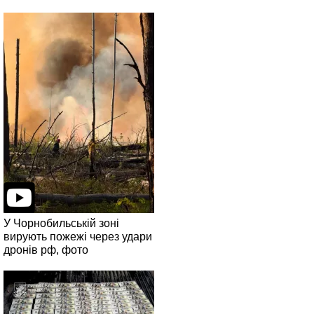
У Чорнобильській зоні
вирують пожежі через удари
дронів рф, фото