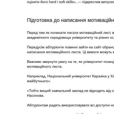
оцінити його hard і soft skills», — підкреслив випус
Підготовка до написання мотиваційн
Перед тим як починати писати мотиваційний лист, 
академічного середовища університету та різних ос
Передусім абітурієнти повинні зайти на сайт обран
написання мотиваційного листа. Ці вимоги можуть в
Важливо звернути увагу на те, як університет пози
мотиваційного листа.
Наприклад, Національний університет Каразіна у Ха
майбутнього».
«Тобто вищий навчальний заклад не відходить від св
Насонова.
Абітурієнтам радять використовувати всі доступні н