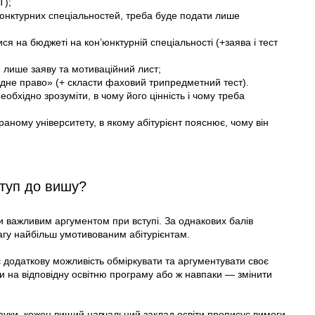
Т);
н’юнктурних спеціальностей, треба буде подати лише
ся на бюджеті на кон’юнктурній спеціальності (+заява і тест
 лише заяву та мотиваційний лист;
дне право» (+ скласти фаховий трипредметний тест).
обхідно зрозуміти, в чому його цінність і чому треба
ному університету, в якому абітурієнт пояснює, чому він
ступ до вишу?
ти важливим аргументом при вступі. За однакових балів
агу найбільш умотивованим абітурієнтам.
є додаткову можливість обміркувати та аргументувати своє
и на відповідну освітню програму або ж навпаки — змінити
 науки, кожен вищий навчальний заклад освіти прописує вимоги