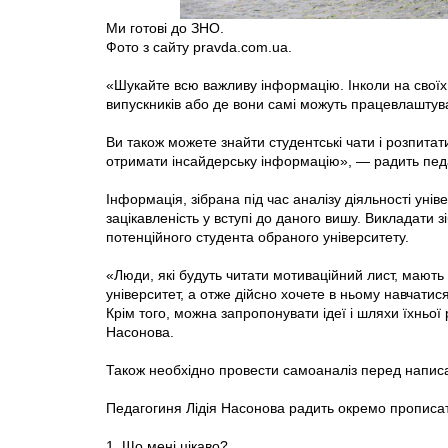
Ми готові до ЗНО.
Фото з сайту pravda.com.ua.
«Шукайте всю важливу інформацію. Інколи на своїх
випускників або де вони самі можуть працевлаштув
Ви також можете знайти студентські чати і розпитат
отримати інсайдерську інформацію», — радить пед
Інформація, зібрана під час аналізу діяльності уні
зацікавленість у вступі до даного вишу. Викладати з
потенційного студента обраного університету.
«Люди, які будуть читати мотиваційний лист, мают
університет, а отже дійсно хочете в ньому навчатися
Крім того, можна запропонувати ідеї і шляхи їхньої
Насонова.
Також необхідно провести самоаналіз перед напи
Педагогиня Лідія Насонова радить окремо прописати
1. Що мені цікаво?