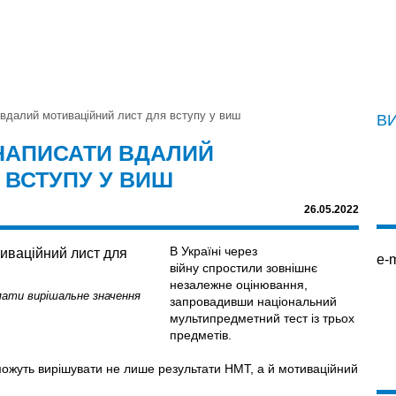
 вдалий мотиваційний лист для вступу у виш
В
 НАПИСАТИ ВДАЛИЙ
 ВСТУПУ У ВИШ
26.05.2022
В Україні через
e-m
війну спростили зовнішнє
незалежне оцінювання,
мати вирішальне значення
запровадивши національний
мультипредметний тест із трьох
предметів.
і можуть вирішувати не лише результати НМТ, а й мотиваційний