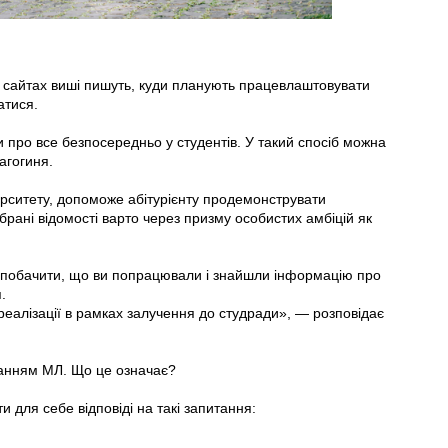
 сайтах виші пишуть, куди планують працевлаштовувати
атися.
и про все безпосередньо у студентів. У такий спосіб можна
агогиня.
верситету, допоможе абітурієнту продемонструвати
ібрані відомості варто через призму особистих амбіцій як
ь побачити, що ви попрацювали і знайшли інформацію про
.
 реалізації в рамках залучення до студради», — розповідає
санням МЛ. Що це означає?
 для себе відповіді на такі запитання: