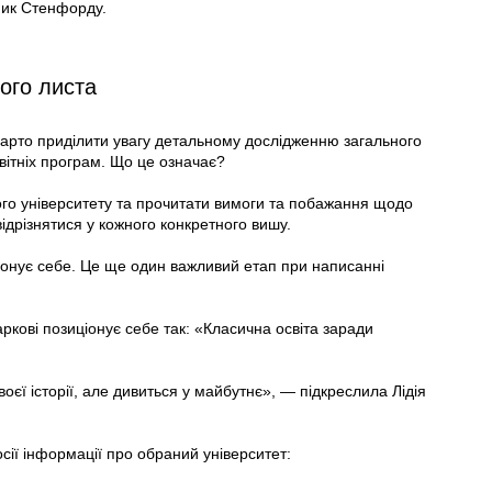
кник Стенфорду.
ого листа
варто приділити увагу детальному дослідженню загального
вітніх програм. Що це означає?
ого університету та прочитати вимоги та побажання щодо
ідрізнятися у кожного конкретного вишу.
ціонує себе. Це ще один важливий етап при написанні
ркові позиціонує себе так: «Класична освіта заради
оєї історії, але дивиться у майбутнє», — підкреслила Лідія
осії інформації про обраний університет: