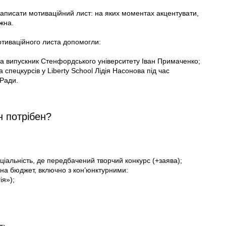
написати мотиваційний лист: на яких моментах акцентувати,
жна.
отиваційного листа допомогли:
а випуск­ник Стенфордського університету Іван Примаченко;
 спецкурсів у Liberty School Лідія Насонова під час
 Ради.
н потрібен?
ціальність, де передбачений творчий конкурс (+заява);
і на бюджет, включно з кон’юнктурними:
ія»);