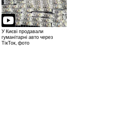
У Києві продавали
гуманітарні авто через
ТікТок, фото