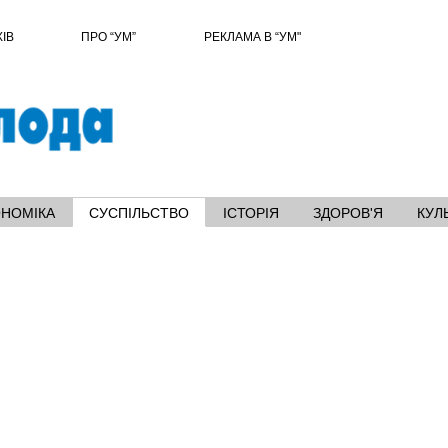
ХІВ
ПРО “УМ”
РЕКЛАМА В “УМ"
ОНОМІКА
СУСПІЛЬСТВО
ІСТОРІЯ
ЗДОРОВ'Я
КУЛ