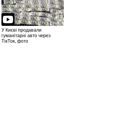
У Києві продавали
гуманітарні авто через
ТікТок, фото