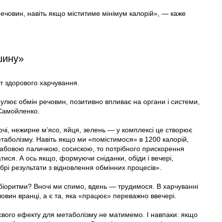
ечовин, навіть якщо міститиме мінімум калорій», — каже
шину»
ет здорового харчування.
мулює обмін речовин, позитивно впливає на органи і системи,
 Самойленко.
чі, нежирне м’ясо, яйця, зелень — у комплексі це створює
таболізму. Навіть якщо ми «помістимося» в 1200 калорій,
рабовою паличкою, сосискою, то потрібного прискорення
тися. А ось якщо, формуючи сніданки, обіди і вечері,
рі результати з відновлення обмінних процесів».
біоритми? Вночі ми спимо, вдень — трудимося. В харчуванні
овин вранці, а є та, яка «працює» переважно ввечері.
тєвого ефекту для метаболізму не матимемо. І навпаки: якщо