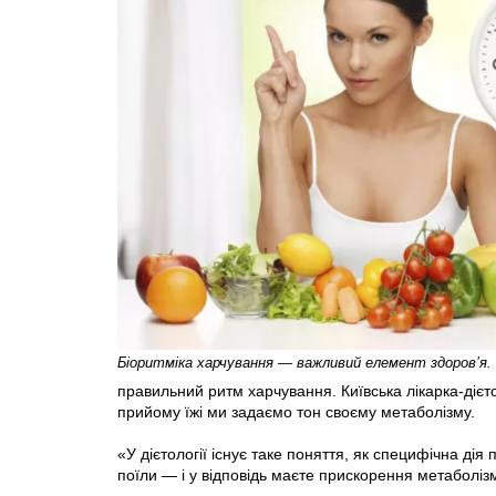
Біоритміка харчування — важливий елемент здоров’я. (
правильний ритм харчування. Київська лікарка-діє
прийому їжі ми задаємо тон своєму метаболізму.
«У дієтології існує таке поняття, як специфічна ді
поїли — і у відповідь маєте прискорення метаболіз