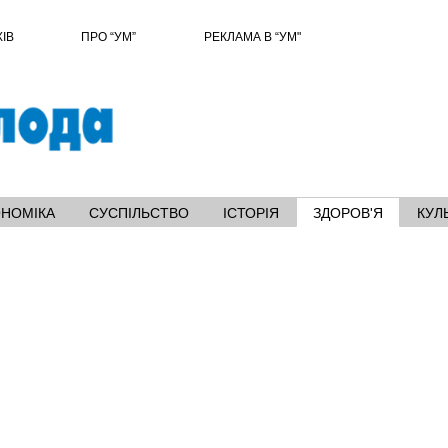
ХІВ
ПРО “УМ”
РЕКЛАМА В “УМ"
ОНОМІКА
СУСПІЛЬСТВО
ІСТОРІЯ
ЗДОРОВ'Я
КУЛ