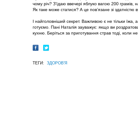
чому річ? З’їдаю ввечері яблуко вагою 200 грамів, 
Як таке може статися? А це пов’язане зі здатністю в
І найголовніший секрет. Важливою є не тільки їжа, 
готуємо. Пані Наталія зауважує: якщо ви роздратова
кухню. Беріться за приготування страв тоді, коли не
ТЕГИ:
ЗДОРОВ'Я