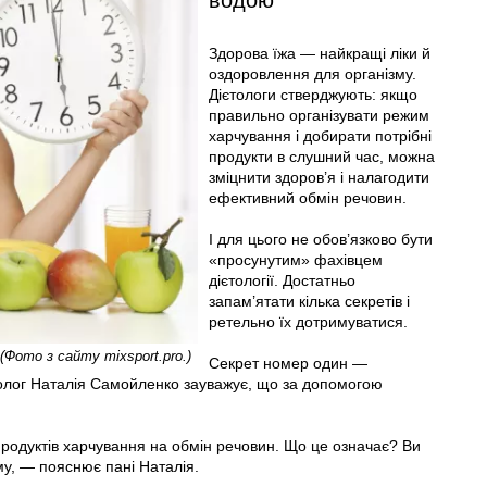
Здорова їжа — найкращі ліки й
оздоровлення для організму.
Дієтологи стверджують: якщо
правильно організувати режим
харчування і добирати потрібні
продукти в слушний час, можна
зміцнити здоров’я і налагодити
ефективний обмін речовин.
І для цього не обов’язково бути
«просунутим» фахівцем
дієтології. Достатньо
запам’ятати кілька секретів і
ретельно їх дотримуватися.
Фото з сайту mixsport.pro.)
Секрет номер один —
толог Наталія Самойленко зауважує, що за допомогою
я продуктів харчування на обмін речовин. Що це означає? Ви
му, — пояснює пані Наталія.