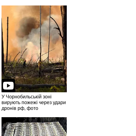
У Чорнобильській зоні
вирують пожежі через удари
дронів рф, фото