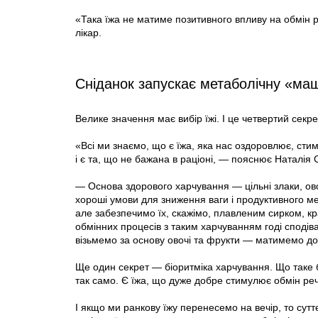
«Така їжа не матиме позитивного впливу на обмін р
лікар.
Сніданок запускає метаболічну «ма
Велике значення має вибір їжі. І це четвертий секр
«Всі ми знаємо, що є їжа, яка нас оздоровлює, сти
і є та, що не бажана в раціоні, — пояснює Наталія
— Основа здорового харчування — цільні злаки, ово
хороші умови для зниження ваги і продуктивного ме
але забезпечимо їх, скажімо, плавленим сирком, к
обмінних процесів з таким харчуванням годі сподіва
візьмемо за основу овочі та фрукти — матимемо доб
Ще один секрет — біоритміка харчування. Що таке 
так само. Є їжа, що дуже добре стимулює обмін реч
І якщо ми ранкову їжу перенесемо на вечір, то сут