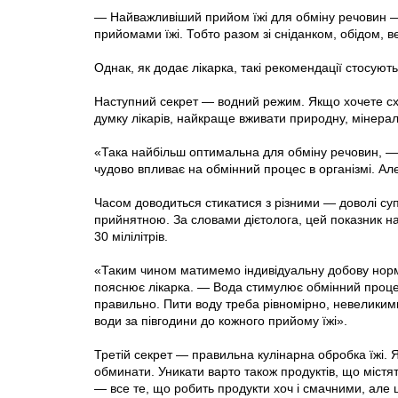
— Найважливіший прийом їжі для обміну речовин —
прийомами їжі. Тобто разом зі сніданком, обідом, в
Однак, як додає лікарка, такі рекомендації стосуют
Наступний секрет — водний режим. Якщо хочете сху
думку лікарів, найкраще вживати природну, мінерал
«Така найбільш оптимальна для обміну речовин, —
чудово впливає на обмінний процес в організмі. Але
Часом доводиться стикатися з різними — доволі су
прийнятною. За словами дієтолога, цей показник н
30 мілілітрів.
«Таким чином матимемо індивідуальну добову норм
пояснює лікарка. — Вода стимулює обмінний процес
правильно. Пити воду треба рівномірно, невеликим
води за півгодини до кожного прийому їжі».
Третій секрет — правильна кулінарна обробка їжі. Я
обминати. Уникати варто також продуктів, що містя
— все те, що робить продукти хоч і смачними, але 