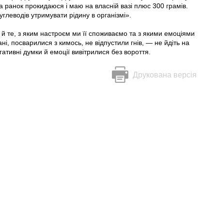
на ранок прокидаюся і маю на власній вазі плюс 300 грамів.
углеводів утримувати рідину в організмі».
а й те, з яким настроєм ми її споживаємо та з якими емоціями
ні, посварилися з кимось, не відпустили гнів, — не йдіть на
гативні думки й емоції вивітрилися без вороття.
Друкована версія