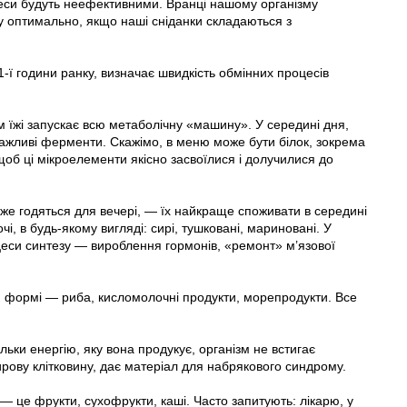
цеси будуть неефективними. Вранці нашому організму
му оптимально, якщо наші сніданки складаються з
1-ї години ранку, визначає швидкість обмінних процесів
м їжі запускає всю метаболічну «машину». У середині дня,
 важливі ферменти. Скажімо, в меню може бути білок, зокрема
щоб ці мікроелементи якісно засвоїлися і долучилися до
дуже годяться для вечері, — їх найкраще споживати в середині
, в будь-якому вигляді: сирі, тушковані, мариновані. У
цеси синтезу — вироблення гормонів, «ремонт» м’язової
ій формі — риба, кисломолочні продукти, морепродукти. Все
льки енергію, яку вона продукує, організм не встигає
рову клітковину, дає матеріал для набрякового синдрому.
 — це фрукти, сухофрукти, каші. Часто запитують: лікарю, у