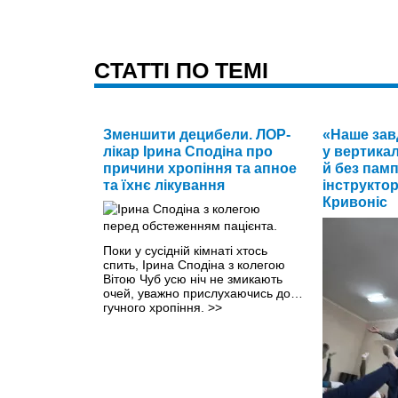
CТАТТІ ПО ТЕМІ
Зменшити децибели. ЛОР-
«Наше зав
лікар Ірина Сподіна про
у вертика
причини хропіння та апное
й без памп
та їхнє лікування
інструкто
Кривоніс
Поки у сусідній кімнаті хтось
спить, Ірина Сподіна з колегою
Вітою Чуб усю ніч не змикають
очей, уважно прислухаючись до…
гучного хропіння.
>>