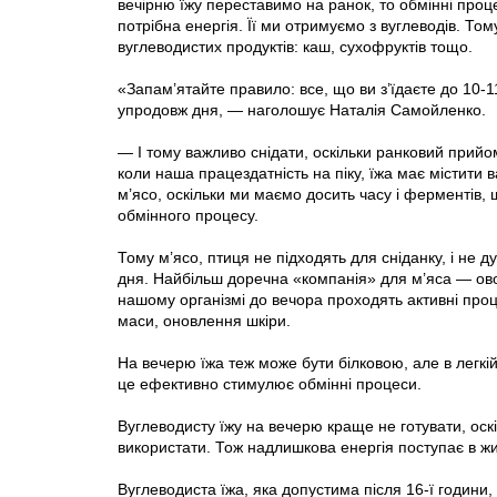
вечірню їжу переставимо на ранок, то обмінні про
потрібна енергія. Її ми отримуємо з вуглеводів. То
вуглеводистих продуктів: каш, сухофруктів тощо.
«Запам’ятайте правило: все, що ви з’їдаєте до 10-1
упродовж дня, — наголошує Наталія Самойленко.
— І тому важливо снідати, оскільки ранковий прийо
коли наша працездатність на піку, їжа має містити
м’ясо, оскільки ми маємо досить часу і ферментів, 
обмінного процесу.
Тому м’ясо, птиця не підходять для сніданку, і не 
дня. Найбільш доречна «компанія» для м’яса — овочі
нашому організмі до вечора проходять активні про
маси, оновлення шкіри.
На вечерю їжа теж може бути білковою, але в легк
це ефективно стимулює обмінні процеси.
Вуглеводисту їжу на вечерю краще не готувати, оскі
використати. Тож надлишкова енергія поступає в жи
Вуглеводиста їжа, яка допустима після 16-ї години,