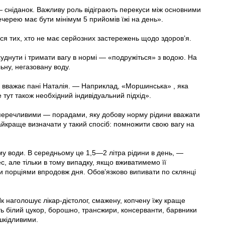
 сніданок. Важливу роль відіграють перекуси між основними
ечерею має бути мінімум 5 прийомів їжі на день».
ься тих, хто не має серйозних застережень щодо здоров’я.
днути і тримати вагу в нормі — «подружіться» з водою. На
ьну, негазовану воду.
 вважає пані Наталія. — Наприклад, «Моршинська» , яка
 тут також необхідний індивідуальний підхід».
переч­ливими — порадами, яку добову норму рідини вважати
айкраще визначати у такий спосіб: помножити свою вагу на
у води. В середньому це 1,5—2 літра рідини в день, —
, але тільки в тому випадку, якщо вживатимемо її
и порціями впродовж дня. Обов’язково випивати по склянці
к наголошує лікар-дієтолог, смажену, копчену їжу краще
ть білий цукор, борошно, трансжири, консерванти, барвники
шкідливими.