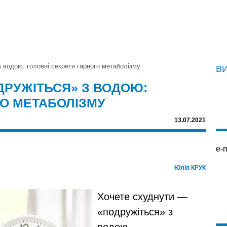
 водою: головні секрети гарного метаболізму
ВИ
ДРУЖІТЬСЯ» З ВОДОЮ:
ГО МЕТАБОЛІЗМУ
13.07.2021
e-m
Юлія КРУК
Хочете схуднути —
«подружіться» з
водою