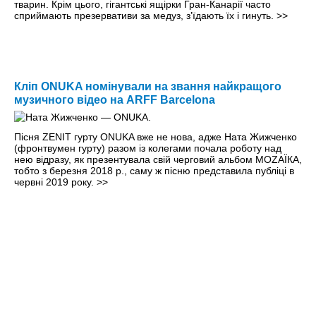
тварин. Крім цього, гігантські ящірки Гран-Канарії часто
сприймають презервативи за медуз, зʼїдають їх і гинуть.
>>
Кліп ONUKA номінували на звання найкращого
музичного відео на ARFF Barcelona
Пісня ZENIT гурту ONUKA вже не нова, адже Ната Жижченко
(фронтвумен гурту) разом із колегами почала роботу над
нею відразу, як презентувала свій черговий альбом MOZAЇКА,
тобто з березня 2018 р., саму ж пісню представила публіці в
червні 2019 року.
>>