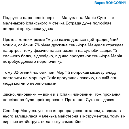
Варка ВОНСОВИЧ
Подружня пара пенсіонерів — Мануель та Марія Суто — з
маленького іспанського містечка Естрада дуже полюбляє
щоденні прогулянки удвох.
Проте з кожним роком їм усе важче дається цей традиційний
моціон, оскільки 79-річна дружина сеньйора Мануеля страждає
на артроз, тому фізичне навантаження на суглоби завдає їй
сильного болю, відповідно, під час прогулянок сеньйора Марія
потребує деякого перепочинку.
Тому 82-річний чоловік пані Марії й попрохав місцеву владу
поставити на маршруті їхніх прогулянок лавочку, на якій літні
люди могли б перепочивати.
Звісно, чиновники — вони й в Іспанії чиновники, тож прохання
пенсіонера було проігнороване. Проте пан Суто не здався.
Сеньйор Мануель усе життя пропрацював токарем, а вдома в
нього залишилася маленька майстерня з інструментом, тому він
вирішив змайструвати лавочку самостійно.