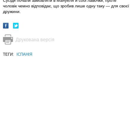
Сусіди почали замовляти в Мануеля й собі лавочки, проте
чоловік чемно відповідає, що зробив лише одну таку — для своєї
дружини.
Друкована версія
ТЕГИ:
ІСПАНІЯ