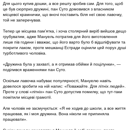
Для цього купив дошки, а все решту зробив сам. Для того, щоб
це був сюрприз дружині, пан Суто домовився з власником
місцевої крамнички, що вночі поставить біля неї свою лавочку,
той не заперечував.
Тепер це місцева пам’ятка, і хоча столярний виріб вийшов дещо
грубуватим, адже Мануель потратив для його виготовлення
лише пів години і вважає, що його варто було б відшліфувати та
покрити лаком, проте мешканці Естради оцінили цей порух душі
турботливого чоловіка.
«Дружина була у захваті, а я отримав обійми й поцілунки», —
поділився враженнями пан Суто.
Оскільки лавочка набуває популярності, Мануелю навіть
довелося зробити на ній напис: «Поважайте. Для літніх людей».
Проте у слові «літніх» пан Суто допустив помилку, що тут-таки
помітили місцеві грамотії.
Але чоловік не засмучується: «Я не ходив до школи, а все життя
працював, як і моя дружина. Вона ніколи не припиняла
працювати».