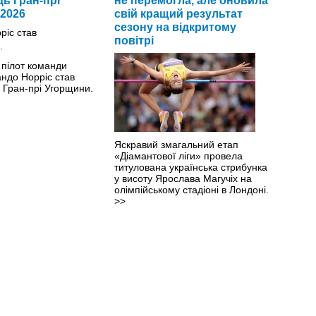
ь Гран-прі
не перемогла, але оновила
2026
свій кращий результат
сезону на відкритому
повітрі
 пілот команди
ндо Норріс став
Гран-прі Угорщини.
Яскравий змагальний етап
«Діамантової ліги» провела
титулована українська стрибунка
у висоту Ярослава Магучіх на
олімпійському стадіоні в Лондоні.
>>