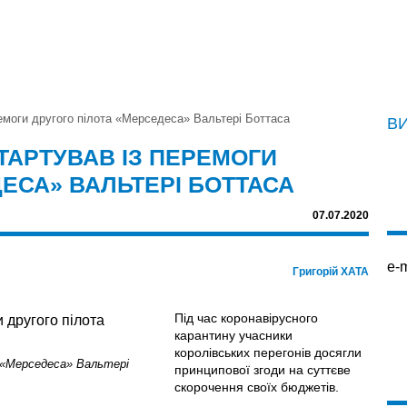
емоги другого пілота «Мерседеса» Вальтері Боттаса
В
ТАРТУВАВ ІЗ ПЕРЕМОГИ
ЕСА» ВАЛЬТЕРІ БОТТАСА
07.07.2020
e-m
Григорій ХАТА
Під час коронавірусного
карантину учасники
королівських перегонів досягли
з «Мерседеса» Вальтері
принципової згоди на суттєве
скорочення своїх бюджетів.