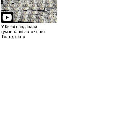
У Києві продавали
гуманітарні авто через
ТікТок, фото