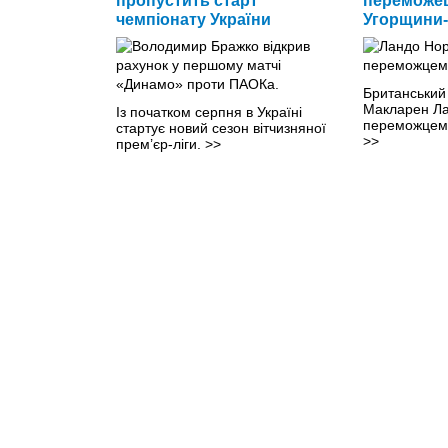
пропустить старт
переможец
чемпіонату України
Угорщини-
Британський
Макларен Ла
Із початком серпня в Україні
переможцем 
стартує новий сезон вітчизняної
>>
прем’єр-ліги.
>>