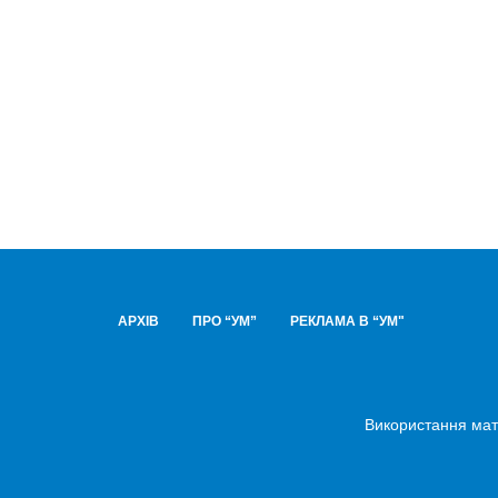
АРХІВ
ПРО “УМ”
РЕКЛАМА В “УМ"
Використання мате