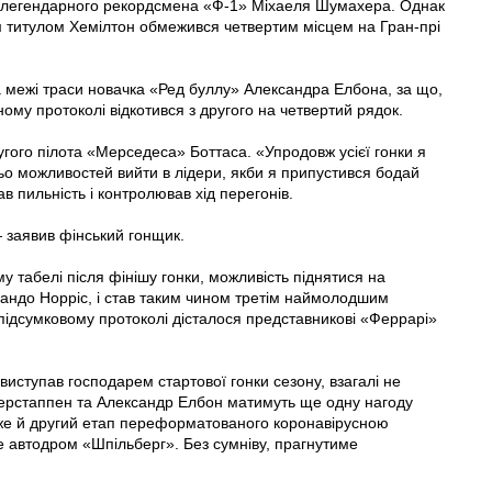
не легендарного рекордсмена «Ф-1» Міхаеля Шумахера. Однак
им титулом Хемілтон обмежився четвертим місцем на Гран-прі
а межі траси новачка «Ред буллу» Александра Елбона, за що,
ному протоколі відкотився з другого на четвертий рядок.
ругого пілота «Мерседеса» Боттаса. «Упродовж усієї гонки я
ьо можливостей вийти в лідери, якби я припустився бодай
в пильність і контролював хід перегонів.
— заявив фінський гонщик.
у табелі після фінішу гонки, можливість піднятися на
ндо Норріс, і став таким чином третім наймолодшим
в підсумковому протоколі дісталося представникові «Феррарі»
 виступав господарем стартової гонки сезону, взагалі не
 Ферстаппен та Александр Елбон матимуть ще одну нагоду
же й другий етап переформатованого коронавірусною
 автодром «Шпільберг». Без сумніву, прагнутиме