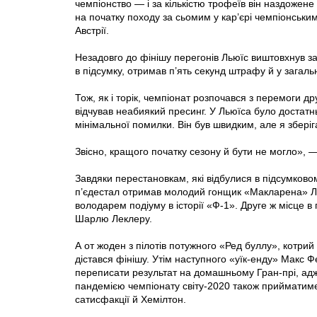
чемпіонство — і за кількістю трофеїв він наздоже
на початку походу за сьомим у кар’єрі чемпіонськ
Австрії.
Незадовго до фінішу перегонів Льюїс виштовхнув з
в підсумку, отримав п’ять секунд штрафу й у загаль
Тож, як і торік, чемпіонат розпочався з перемоги д
відчував неабиякий пресинг. У Льюїса було достатн
мінімальної помилки. Він був швидким, але я зберіга
Звісно, кращого початку сезону й бути не могло», 
Завдяки перестановкам, які відбулися в підсумковом
п’єдестал отримав молодий гонщик «Макларена» Ла
володарем подіуму в історії «Ф-1». Друге ж місце 
Шарлю Леклеру.
А от жоден з пілотів потужного «Ред буллу», котрий
дістався фінішу. Утім наступного «уїк-енду» Макс
переписати результат на домашньому Гран-прі, ад
пандемією чемпіонату світу-2020 також прийматиме
сатисфакції й Хемілтон.