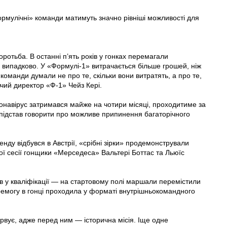
ормулічні» команди матимуть значно рівніші можливості для
ротьба. В останні п’ять років у гонках перемагали
 випадково. У «Формулі-1» витрачається більше грошей, ніж
команди думали не про те, скільки вони витратять, а про те,
чий директор «Ф-1» Чейз Кері.
ронавірус затримався майже на чотири місяці, проходитиме за
підстав говорити про можливе припинення багаторічного
енду відбувся в Австрії, «срібні зірки» продемонстрували
йної сесії гонщики «Мерседеса» Вальтері Боттас та Льюїс
в у кваліфікації — на стартовому полі маршали перемістили
еремогу в гонці проходила у форматі внутрішньокомандного
рвує, адже перед ним — історична місія. Іще одне