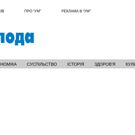
ХІВ
ПРО “УМ”
РЕКЛАМА В “УМ"
ОНОМІКА
СУСПІЛЬСТВО
ІСТОРІЯ
ЗДОРОВ'Я
КУЛ