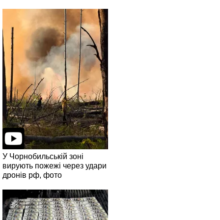
У Чорнобильській зоні
вирують пожежі через удари
дронів рф, фото