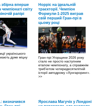
а збірна вперше
Норріс на ідеальній
 чемпіонаті світу
траєкторії. Чемпіон
іночій рапірі
Формули-1-2025 виграв
свій перший Гран-прі в
цьому році
иції українського
мають дуже міцну
Гран-прі Угорщини 2026 року
стало не просто наступним
етапом чемпіонату, а справжнім
триб’ютом чотиридесятилітній
історії автодрому «Хунгароринг».
>>
: визначився
Ярослава Магучіх у Лондоні