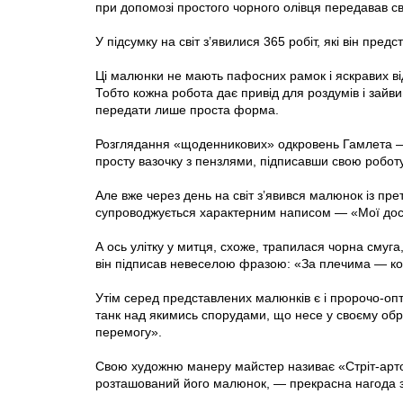
при допомозі простого чорного олівця передавав сво
У підсумку на світ з’явилися 365 робіт, які він пре
Ці малюнки не мають пафосних рамок і яскравих ві
Тобто кожна робота дає привід для роздумів і зайв
передати лише проста форма.
Розглядання «щоденникових» одкровень Гамлета —
просту вазочку з пензлями, підписавши свою робо
Але вже через день на світ з’явився малюнок iз прет
супроводжується характерним написом — «Мої дос
А ось улітку у митця, схоже, трапилася чорна смуга
він підписав невеселою фразою: «За плечима — ко
Утім серед представлених малюнків є і пророчо-опт
танк над якимись спорудами, що несе у своєму об
перемогу».
Свою художню манеру майстер називає «Стріт-арто
розташований його малюнок, — прекрасна нагода з