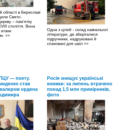
й області в Бериславі
щили Свято-
еркву – пам'ятку
VIII століття. Вона
Одна з цілей - склад навчальної
 атаки
літератури, де зберігалися
ом.
>>
підручники, надруковані й
спаковані для шкіл
>>
ПЦУ — поету.
Росія знищує українські
миденко став
книжки: за липень втрачено
валером ордена
понад 1,5 млн примірників,
одимира
фото