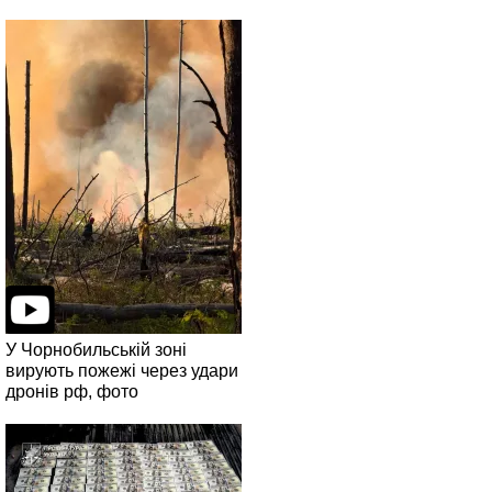
У Чорнобильській зоні
вирують пожежі через удари
дронів рф, фото