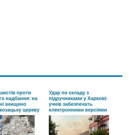
шистів проти
Удар по складу з
го надбання: на
підручниками у Харкові:
ні знищено
учнів забезпечать
 козацьку церкву
електронними версіями