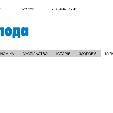
ХІВ
ПРО “УМ”
РЕКЛАМА В “УМ"
ОНОМІКА
СУСПІЛЬСТВО
ІСТОРІЯ
ЗДОРОВ'Я
КУЛ