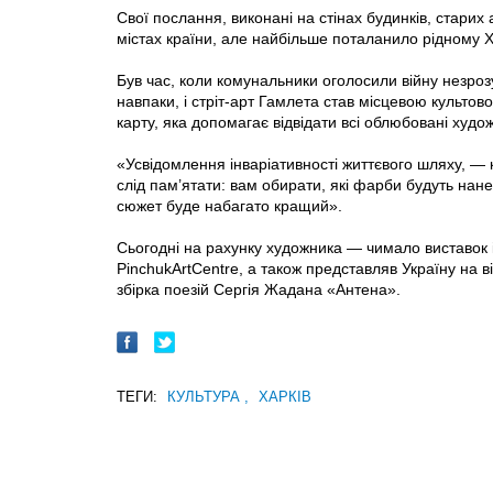
Свої послання, виконані на стінах будинків, старих
містах країни, але найбільше поталанило рідному Х
Був час, коли комунальники оголосили війну незрозум
навпаки, і стріт-арт Гамлета став місцевою культов
карту, яка допомагає відвідати всі облюбовані худо
«Усвідомлення інваріативності життєвого шляху, — 
слід пам’ятати: вам обирати, які фарби будуть нан
сюжет буде набагато кращий».
Сьогодні на рахунку художника — чимало виставок і
PinchukArtCentre, а також представляв Україну на 
збірка поезій Сергія Жадана «Антена».
ТЕГИ:
КУЛЬТУРА
,
ХАРКІВ