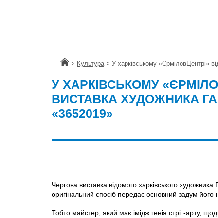
Головна
>
Культура
>
У харківському «ЄрміловЦентрі» ві
У ХАРКІВСЬКОМУ «ЄРМІЛО
ВИСТАВКА ХУДОЖНИКА ГА
«3652019»
Чергова виставка відомого харківського художника 
оригінальний спосіб передає основний задум його н
Тобто майстер, який має імідж генія стріт-арту, щ