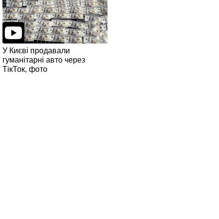
У Києві продавали
гуманітарні авто через
ТікТок, фото