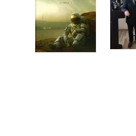
Віднині вид
слова Андрі
повний кава
Якось письменник Євген Положій,
рівноапостол
який знається на жанровій
Володимира І,
літературі незгірш від Макса
Кідрука, почав рецензію на його
«Колонію» з того, що вона «за
всіма теоретичними ринковими
прогнозами була приречена на
провал» (Culture.pl // 23.10.2025).
>>