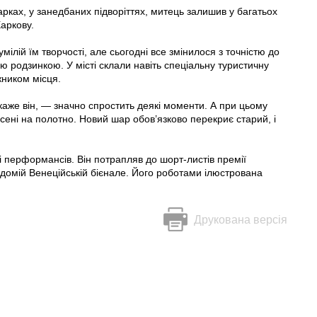
 арках, у занедбаних підворіттях, митець залишив у багатьох
аркову.
ілій їм творчості, але сьогодні все змінилося з точністю до
ою родзинкою. У місті склали навіть спеціальну туристичну
жником місця.
каже він, — значно спростить деякі моменти. А при цьому
есені на полотно. Новий шар обов’язково перекриє старий, і
 перформансів. Він потрапляв до шорт-листів премії
відомій Венеційській бієнале. Його роботами ілюстрована
Друкована версія