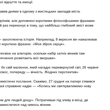
ї відчуття та емоції.
дставив днями в одному з мистецьких закладів міста.
дтінків, але доповнені короткими філософськими фразами.
ий раз переконує в тому, що найбільш глибокий зміст може
 захоплююча історія. Наприклад, 8 вересня він намалював
ту короткою фразою: «Моя зброя серця».
ензією на алегорію, оскільки набір хатніх віників там
ягнення розмітають мої зморшки».
, бо свій малюнок, який нагадує перевернутий світ, 26 червня
смос, попереду — вічність. Жодних перспектив».
имістичні послання. Скажімо, 27 грудня на папері з’явився
разі справжню надію — «Колись ми святкуватимемо нову
м для людей дощу». Потрапивши під зливу в місці, де
амислитися над чимось вічним.