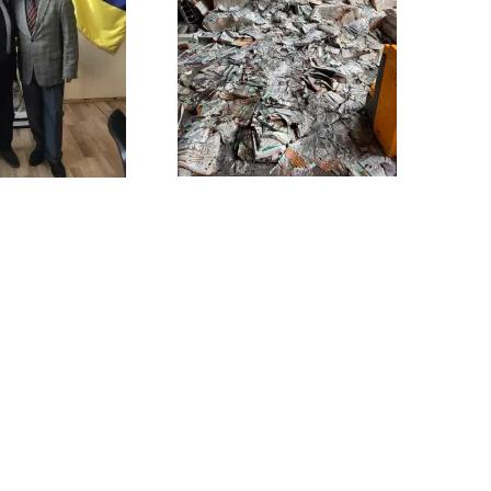
Атакуючи друкарні, склади з
атний наш маестро
видавничою продукцією, росія
й Демиденко —
знищує українські книжки, тому
лер ордена святого
відновлення друкарень і
ьного князя
підтримка видавничої галузі —
 ІІ, ІІІ ступенів.
>>
питання культурної стійкості та
національної безпеки.
>>