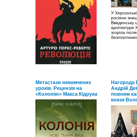
У Херсонські
росіяни зни
Введенську ц
архітектури X
згоріла після
безпілотник
Зазвичай вважають, що головною
книгою (Magnum opus) Артуро
Метастази невивчених
Нагорода 
Переса-Реверте є романний цикл
уроків. Рецензія на
Андрій Де
про капітана Алятрісте.
>>
«Колонію» Макса Кідрука
повним ка
князя Вол