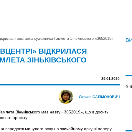
дкрилася виставка художника Гамлета Зіньківського «3652019»
В
ВЦЕНТРІ» ВІДКРИЛАСЯ
МЛЕТА ЗІНЬКІВСЬКОГО
29.01.2020
e-m
Лариса САЛІМОНОВИЧ
Гамлета Зіньківського має назву «3652019», що в досить
ового проєкту.
одня впродовж минулого року на звичайному аркуші паперу