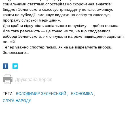
соціальними статтями спостерігаємо скорочення видатків:
бюджет Зеленського скасовує тринадцяту пенсію, зменшує
кошти на субсидії, зменшує видатки на освіту та скасовує
програму сільської медицини».
Для країни відсутність соціального популізму — добра новина.
Але така реальність — це точно не те, на що сподівалися
виборці Зеленського, які очікували на різке підвищення зар­плат і
пенсій.
Тепер уважно спостерігаємо, як на це відреагують виборці
Зеленського...
Друкована версія
ТЕГИ:
ВОЛОДИМИР ЗЕЛЕНСЬКИЙ
,
ЕКОНОМІКА
,
СЛУГА НАРОДУ