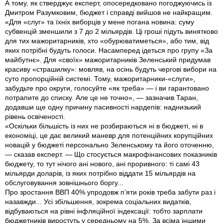
А тому, як стверджує експерт, опосередковано погоджуючись із
Дмитром Разумковим, бюджет і справді вийшов не найкращим.
«Для «слуг» та їхнiх виборців у мене погана новина: суму
субвенцій зменшили з 7 до 2 мільярдів. Ці гроші підуть винятково
для тих мажоритарників, хто «обурюватиметься», або тим, від
яких потрібні будуть голоси. Насамперед iдеться про групу «За
майбутнє». Для «своїх» мажоритарників Зеленський придумав
красиву «страшилку»: мовляв, на осінь будуть чергові вибори на
суто пропорційній системі. Тому, мажоритарники-«слуги»,
забудьте про округи, голосуйте «як треба» — і ви гарантовано
потрапите до списку. Але це не точно», — зазначив Таран,
додавши ще одну причину пасивності нардепів: наднизький
рівень освіченості.
«Оскільки більшість із них не розбираються ні в бюджеті, ні в
економіці, це дає великий маневр для потенційних корупційних
новацій у бюджеті персонально Зеленському та його оточенню,
— сказав експерт. — Що стосується макрофінансових показників
бюджету, то тут нічого ані нового, ані проривного: ті самі 43
мільярди доларів, із яких потрібно віддати 15 мільярдів на
обслуговування зовнішнього боргу...
Про зростання ВВП 40% упродовж п’яти років треба забути раз і
назавжди... Усі збільшення, зокрема соціальних видатків,
відбуваються на рівні інфляційної індексації: тобто зарплати
бюджетників виростуть у середньому на 5%. За всіма іншими