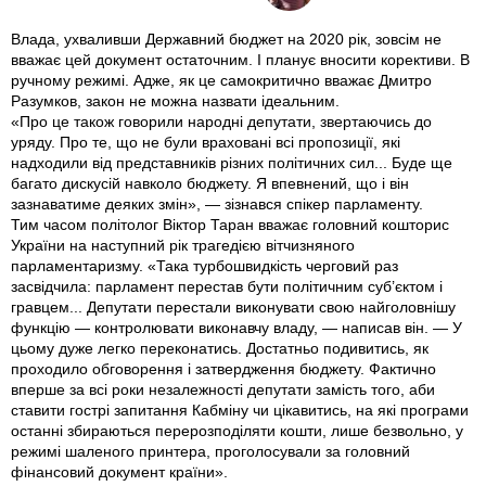
Влада, ухваливши Державний бюджет на 2020 рік, зовсім не
вважає цей документ остаточним. І планує вносити корективи. В
ручному режимі. Адже, як це самокритично вважає Дмитро
Разумков, закон не можна назвати ідеальним.
«Про це також говорили народні депутати, звертаючись до
уряду. Про те, що не були враховані всі пропозиції, які
надходили від представників різних політичних сил... Буде ще
багато дискусій навколо бюджету. Я впевнений, що і він
зазнаватиме деяких змін», — зізнався спікер парламенту.
Тим часом політолог Віктор Таран вважає головний кошторис
України на наступний рік трагедією вітчизняного
парламентаризму. «Така турбошвидкість черговий раз
засвідчила: парламент перестав бути політичним суб’єктом і
гравцем... Депутати перестали виконувати свою найголовнішу
функцію — контролювати виконавчу владу, — написав він. — У
цьому дуже легко переконатись. Достатньо подивитись, як
проходило обговорення і затвердження бюджету. Фактично
вперше за всі роки незалежності депутати замість того, аби
ставити гострі запитання Кабміну чи цікавитись, на які програми
останні збираються перерозподіляти кошти, лише безвольно, у
режимі шаленого принтера, проголосували за головний
фінансовий документ країни».