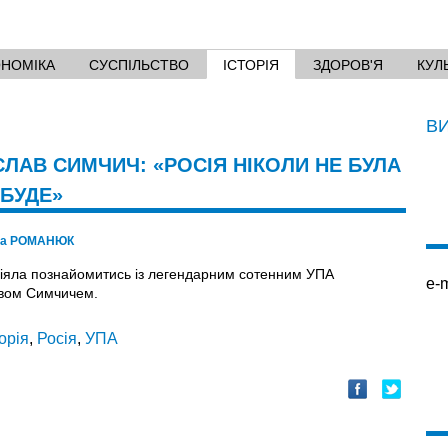
ОНОМІКА
СУСПІЛЬСТВО
ІСТОРІЯ
ЗДОРОВ'Я
КУЛ
В
ЛАВ СИМЧИЧ: «РОСІЯ НІКОЛИ НЕ БУЛА
 БУДЕ»
на РОМАНЮК
іяла познайомитись із легендарним сотенним УПА
e-m
вом Симчичем.
торія
,
Росія
,
УПА