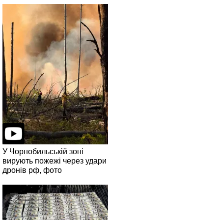
У Чорнобильській зоні
вирують пожежі через удари
дронів рф, фото