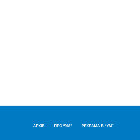
АРХІВ
ПРО “УМ”
РЕКЛАМА В “УМ"