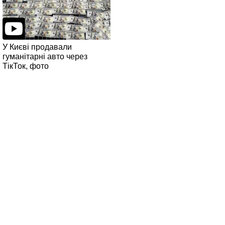
У Києві продавали
гуманітарні авто через
ТікТок, фото