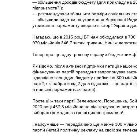
— збільшення доходів бюджету (для прикладу на 2
підприємств?!);
— рекомендували збільшити розміри соціальних ст
— збільшили видатки на утримання Верховної Ради н
утримання парламенту вперше в історії України дос
Нагадаю, що в 2015 році ВР нам обходилася в 700 м
970 мільйонів 346,7 тисячі гривень. Нині ж депутат
Тепер про ще одну грошову справу з бюджетним фі
Як відомо, після активної підтримки петиції нашої
фінансування партій президент запропонував законо
відповідно заощадив бюджету приблизно 300 мільйо
партії, які набрали від 2 до 5 відсотків — це парті
й нинішні парламентські партії).
Проте ці ж таки партії Зеленського, Порошенка, Б
2020 році 467,3 мільйона на відшкодування витрат
виборах громадян за гроші цих же громадян!
І найсумніше — передбачено ще майже 300 мільйонів
партій (читай політичну рекламу на своїх же телека