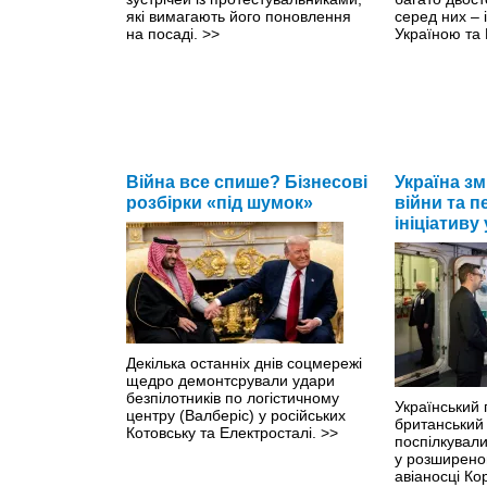
які вимагають його поновлення
серед них – 
на посаді.
>>
Україною т
Війна все спише? Бізнесові
Україна зм
розбірки «під шумок»
війни та 
ініціативу
Декілька останніх днів соцмережі
щедро демонтсрували удари
безпілотників по логістичному
Український 
центру (Валберіс) у російських
британський 
Котовську та Електросталі.
>>
поспілкували
у розширено
авіаносці К