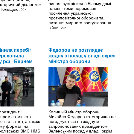
липня, зустрілися в Білому домі:
історичний діалог між
головні теми перемовин —
а Польщею.
>>
посилення української
протиповітряної оборони та
питання мирного врегулювання
війни.
>>
інила перебіг
Федоров не розглядає
перехопила
жодну з посад у владі окрім
 у рф - Бернем
міністра оборони
президент і
Колишній міністр оборони
прем’єр-міністр
Михайло Федоров категорично не
ся тет-а-тет, а також
погоджуються на жодну із
му форматі на
запропонованих президентом
оролівських ВМС HMS
Зеленським посад у владі, окрім