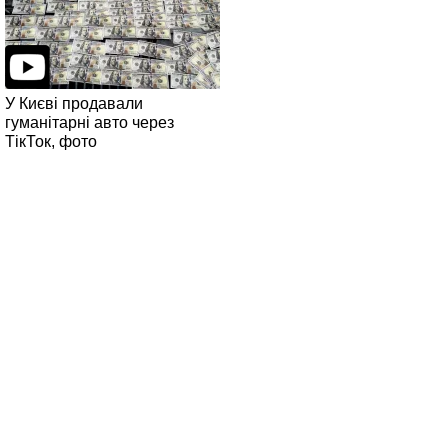
У Києві продавали
гуманітарні авто через
ТікТок, фото