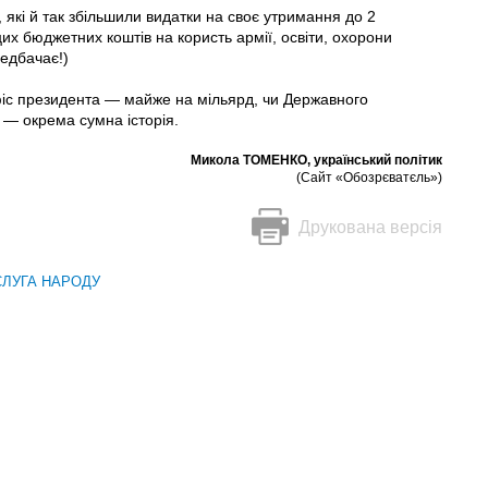
 які й так збільшили видатки на своє утримання до 2
их бю­джетних коштів на користь армії, освіти, охорони
редбачає!)
Офіс президента — майже на мільярд, чи Державного
 — окрема сумна історія.
Микола ТОМЕНКО, український політик
(Сайт «Обозрєватєль»)
Друкована версія
СЛУГА НАРОДУ