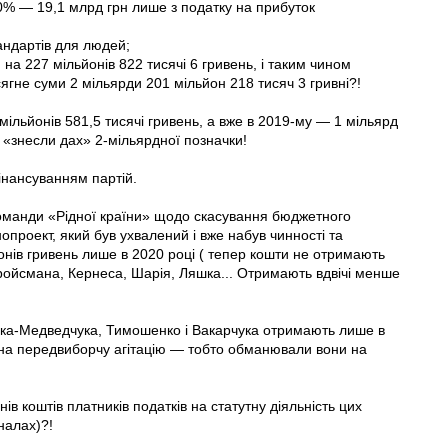
0% — 19,1 млрд грн лише з податку на прибуток
андартів для людей;
а 227 мільйонів 822 тисячі 6 гривень, і таким чином
ягне суми 2 мільярди 201 мільйон 218 тисяч 3 гривні?!
ільйонів 581,5 тисячі гривень, а вже в 2019-му — 1 мільярд
и «знесли дах» 2-мільярдної позначки!
нансуванням партій.
 команди «Рідної країни» щодо скасування бюджетного
проект, який був ухвалений і вже набув чинності та
нів гривень лише в 2020 році ( тепер кошти не отримають
ї Гройсмана, Кернеса, Шарія, Ляшка... Отримають вдвічі менше
ойка-Медведчука, Тимошенко і Вакарчука отримають лише в
 на передвиборчу агітацію — тобто обманювали вони на
 коштів платників податків на статутну діяльність цих
налах)?!