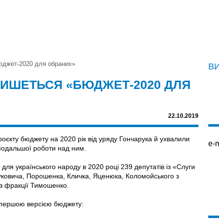
юджет-2020 для обраних»
В
 ПИШЕТЬСЯ «БЮДЖЕТ-2020 ДЛЯ
22.10.2019
роєкту бюджету на 2020 рік від уряду Гончарука й ухвалили
e-m
подальшої роботи над ним.
ля українського народу в 2020 році 239 депутатів із «Слуги
нуковича, Порошенка, Кличка, Яценюка, Коломойського з
із фракції Тимошенко.
з першою версією бюджету: