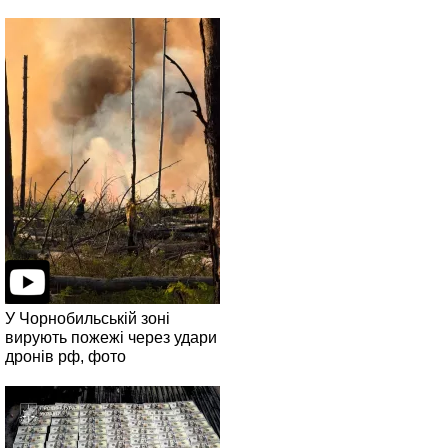
У Чорнобильській зоні
вирують пожежі через удари
дронів рф, фото