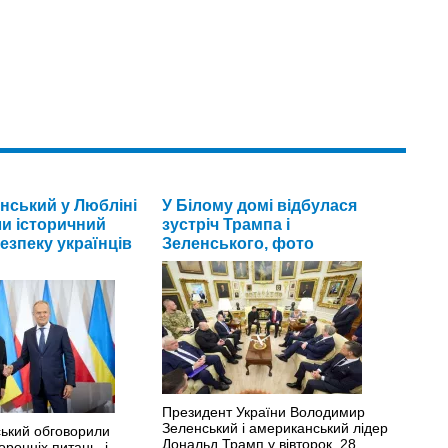
енський у Любліні
У Білому домі відбулася
и історичний
зустріч Трампа і
безпеку українців
Зеленського, фото
Президент України Володимир
Зеленський і американський лідер
ський обговорили
Дональд Трамп у вівторок, 28
оронніх питань, і