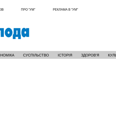
ХІВ
ПРО “УМ”
РЕКЛАМА В “УМ"
ОНОМІКА
СУСПІЛЬСТВО
ІСТОРІЯ
ЗДОРОВ'Я
КУЛ