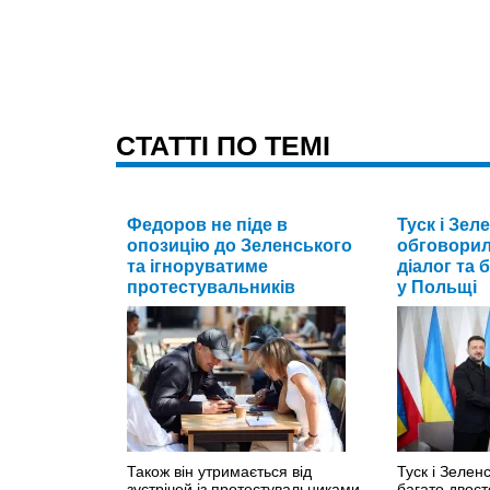
CТАТТІ ПО ТЕМІ
Федоров не піде в
Туск і Зел
опозицію до Зеленського
обговорил
та ігноруватиме
діалог та 
протестувальників
у Польщі
Також він утримається від
Туск і Зелен
зустрічей із протестувальниками,
багато двост