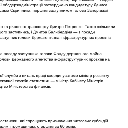
ї облдержадміністрації затверджено кандидатуру Дениса
сима Скрипника, першим заступником голови Запорізької
го та річкового транспорту Дмитро Петренко. Також звільнили
ого заступника, і Дмитра Балибердіна — з посади
аступник голови Держагентства інфраструктурних проектів
о на посаду заступника голови Фонду державного майна
голови Державного агентства інфраструктурних проєктів на
ої служби з питань праці координуватиме міністр розвитку
ержавної служби статистики — міністр Кабінету Міністрів.
тво Міністерства фінансів.
о постанови, які спрощують призначення житлових субсидій
вцям і громадянам, старшим за 60 років.