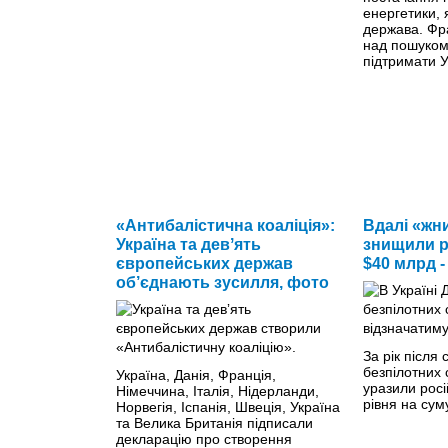
енергетики,
держава. Фр
над пошуком
підтримати У
«Антибалістична коаліція»:
Вдалі «жни
Україна та девʼять
знищили ро
європейських держав
$40 млрд 
об’єднають зусилля, фото
За рік після
безпілотних
Україна, Данія, Франція,
уразили росій
Німеччина, Італія, Нідерланди,
рівня на су
Норвегія, Іспанія, Швеція, Україна
та Велика Британія підписали
декларацію про створення