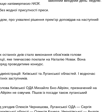
законний вихідний день: неділю.
ьницю напівмертвого НАЗК.
без жодної присутності преси.
одом, про ухвалені рішення прем’єр доповідав на наступний
останніх днів стало виконання обов’язків голови
пції, яке тимчасово поклали на Наталію Новак. Вона
уряд проводитиме конкурс.
міністрацій: Київської та Луганської областей. І водночас
їхнiх заступників.
 голова Київської ОДА Михайло Бно-Айріян, призначений на
йріян не озвучив. Пішов iз посади також луганський
яд узгодив Олексія Чернишова, Луганської ОДА — Сергія
рківської області — Олексія Кучера, Чернігівської — Андрія