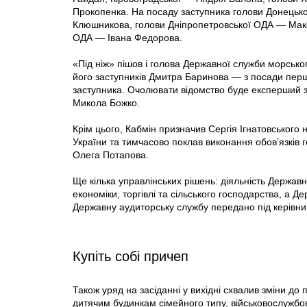
Прокопенка. На посаду заступника голови Донецько
Клюшникова, голови Дніпропетровської ОДА — Мак
ОДА — Івана Федорова.
«Під ніж» пішов і голова Державної служби морсько
його заступників Дмитра Баринова — з посади перш
заступника. Очолювати відомство буде експерший з
Микола Божко.
Крім цього, Кабмін призначив Сергія Ігнатовськог
України та тимчасово поклав виконання обов’язків 
Олега Потапова.
Ще кілька управлінських рішень: діяльність Державн
економіки, торгівлі та сільського господарства, а Д
Державну аудиторську службу передано під керівниц
Купіть собі причеп
Також уряд на засіданні у вихідні схвалив зміни д
дитячим будинкам сімейного типу, військовослужбо