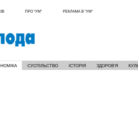
ХІВ
ПРО “УМ”
РЕКЛАМА В “УМ"
ОНОМІКА
СУСПІЛЬСТВО
ІСТОРІЯ
ЗДОРОВ'Я
КУЛ