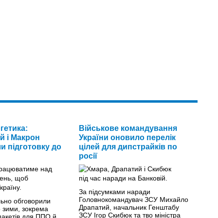
гетика:
Військове командування
й і Макрон
України оновило перелік
и підготовку до
цілей для дипстрайків по
росії
За підсумками наради
Головнокомандувач ЗСУ Михайло
льно обговорили
Драпатий, начальник Генштабу
о зими, зокрема
ЗСУ Ігор Скибюк та тво міністра
пакетів для ППО й