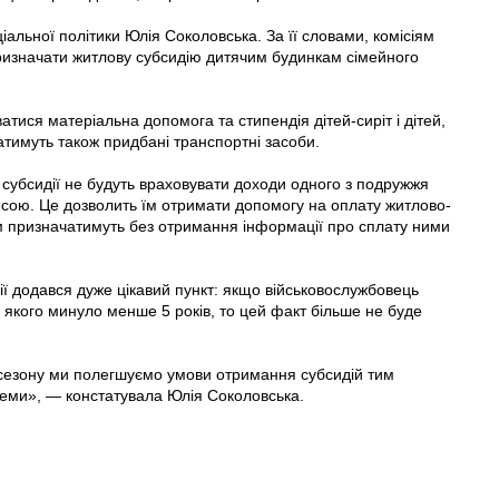
іальної політики Юлія Соколовська. За її словами, комісіям
ризначати житлову субсидію дитячим будинкам сімейного
тися матеріальна допомога та стипендія дітей-сиріт і дітей,
атимуть також придбані транспортні засоби.
ї субсидії не будуть враховувати доходи одного з подружжя
ресою. Це дозволить їм отримати допомогу на оплату житлово-
м призначатимуть без отримання інформації про сплату ними
ї додався дуже цікавий пункт: якщо військовослужбовець
у якого минуло менше 5 років, то цей факт більше не буде
сезону ми полегшуємо умови отримання субсидій тим
леми», — констатувала Юлія Соколовська.