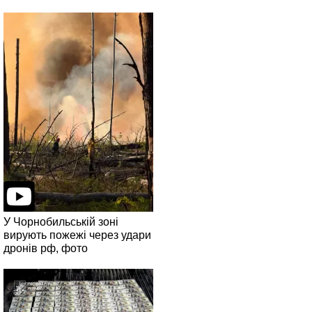
У Чорнобильській зоні
вирують пожежі через удари
дронів рф, фото