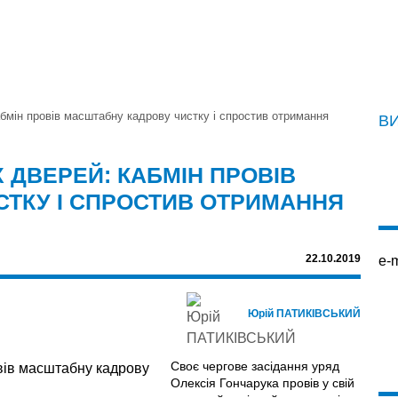
абмін провів масштабну кадрову чистку i спростив отримання
В
Х ДВЕРЕЙ: КАБМІН ПРОВІВ
ТКУ I СПРОСТИВ ОТРИМАННЯ
22.10.2019
e-m
Юрій ПАТИКІВСЬКИЙ
Своє чергове засідання уряд
Олексія Гончарука провів у свій