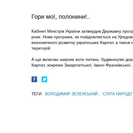
Гори мої, полонини!..
Кабінет Міністрів України затвердив Дер­жавну про
роки. Нова програма, як повідомляється на Урядов
економічного розвитку українських Карпат, а також
територій.
А ще включає широке коло питань: будівництво доріг
Карпат, зокрема Закарпатської, Івано-Франківської, 
ТЕГИ:
ВОЛОДИМИР ЗЕЛЕНСЬКИЙ
,
СЛУГА НАРОД