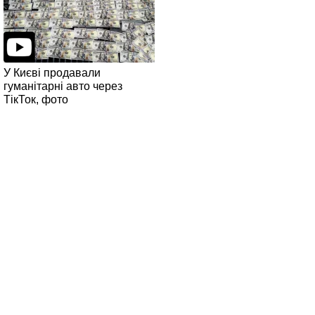
У Києві продавали
гуманітарні авто через
ТікТок, фото