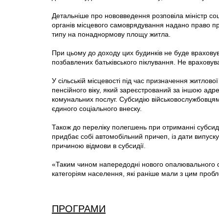
Детальніше про нововведення розповіла міністр соц
органів місцевого самоврядування надано право п
типу на понаднормову площу житла.
При цьому до доходу цих будинків не буде враховува
позбавлених батьківського піклування. Не враховув
У сільській місцевості під час призначення житлово
пенсійного віку, який зареєстрований за іншою ад
комунальних послуг. Субсидію військовослужбовця
єдиного соціального внеску.
Також до переліку полегшень при отриманні субсиді
придбає собі автомобільний причеп, iз дати випуск
причиною відмови в субсидії.
«Таким чином напередодні нового опалювального 
категоріям населення, які раніше мали з цим проб
ПРОГРАМИ