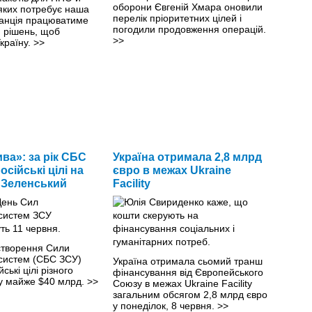
оборони Євгеній Хмара оновили
 яких потребує наша
перелік пріоритетних цілей і
анція працюватиме
погодили продовження операцій.
 рішень, щоб
>>
країну.
>>
ва»: за рік СБС
Україна отримала 2,8 млрд
сійські цілі на
євро в межах Ukraine
- Зеленський
Facility
 створення Сили
 систем (СБС ЗСУ)
Україна отримала сьомий транш
ські цілі різного
фінансування від Європейського
му майже $40 млрд.
>>
Союзу в межах Ukraine Facility
загальним обсягом 2,8 млрд євро
у понеділок, 8 червня.
>>