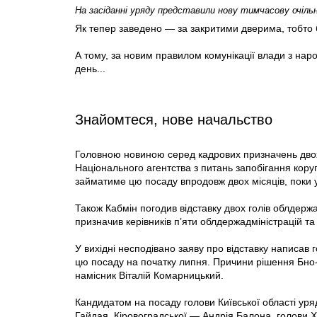
На засіданні уряду представили нову тимчасову очіл
Як тепер заведено — за закритими дверима, тобто 
А тому, за новим правилом комунікації влади з нар
день...
Знайомтеся, нове начальство
Головною новиною серед кадрових призначень двох 
Національного агентства з питань запобігання кору
займатиме цю посаду впродовж двох місяців, поки 
Також Кабмін погодив відставку двох голів облдержад
призначив керівників п’яти облдержадміністрацій та 
У вихідні несподівано заяву про відставку написав
цю посаду на початку липня. Причини рішення Бно-А
намісник Віталій Комарницький.
Кандидатом на посаду голови Київської області ур
Гайдая, Кіровоградської — Андрія Балона, голови Ха