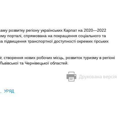
граму розвитку регіону українських Карпат на 2020—2022
ому порталі, спрямована на покращення соціального та
 на підвищення транспортної доступності окремих гірських
, створення нових робочих місць, розвиток туризму в регіоні
Львівської та Чернівецької областей.
Друкована версія
У
,
УРЯД