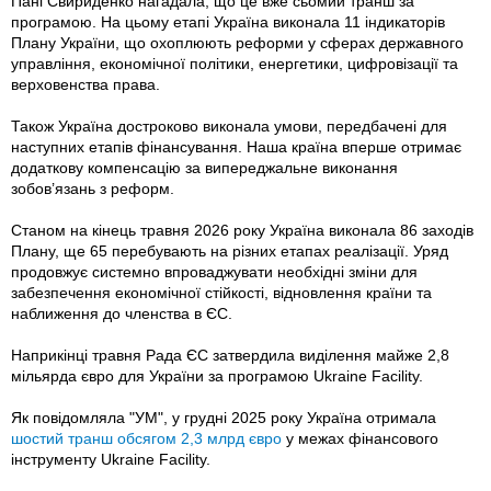
Пані Свириденко нагадала, що це вже сьомий транш за
програмою. На цьому етапі Україна виконала 11 індикаторів
Плану України, що охоплюють реформи у сферах державного
управління, економічної політики, енергетики, цифровізації та
верховенства права.
Також Україна достроково виконала умови, передбачені для
наступних етапів фінансування. Наша країна вперше отримає
додаткову компенсацію за випереджальне виконання
зобов’язань з реформ.
Станом на кінець травня 2026 року Україна виконала 86 заходів
Плану, ще 65 перебувають на різних етапах реалізації. Уряд
продовжує системно впроваджувати необхідні зміни для
забезпечення економічної стійкості, відновлення країни та
наближення до членства в ЄС.
Наприкінці травня Рада ЄС затвердила виділення майже 2,8
мільярда євро для України за програмою Ukraine Facility.
Як повідомляла "УМ", у грудні 2025 року Україна отримала
шостий транш обсягом 2,3 млрд євро
у межах фінансового
інструменту Ukraine Facility.