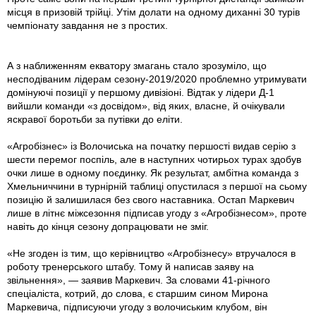
місця в призовій трійці. Утім долати на одному диханні 30 турів
чемпіонату завдання не з простих.
А з наближенням екватору змагань стало зрозуміло, що
несподіваним лідерам сезону-2019/2020 проблемно утримувати
домінуючі позиції у першому дивізіоні. Відтак у лідери Д-1
вийшли команди «з досвідом», від яких, власне, й очікували
яскравої боротьби за путівки до еліти.
«Агробізнес» із Волочиська на початку першості видав серію з
шести перемог поспіль, але в наступних чотирьох турах здобув
очки лише в одному поєдинку. Як результат, амбітна команда з
Хмельниччини в турнірній таблиці опустилася з першої на сьому
позицію й залишилася без свого наставника. Остап Маркевич
лише в літнє міжсезоння підписав угоду з «Агробізнесом», проте
навіть до кінця сезону допрацювати не зміг.
«Не згоден iз тим, що керівництво «Агробізнесу» втручалося в
роботу тренерського штабу. Тому й написав заяву на
звільнення», — заявив Маркевич. За словами 41-річного
спеціаліста, котрий, до слова, є старшим сином Мирона
Маркевича, підписуючи угоду з волочиським клубом, він