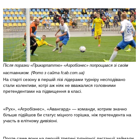
Після поразки «Прикарпаттю» «Агробізнес» попрощався зі своїм
наставником. (Фото з сайта fcab.com.ua)
На старті сезону в першій лізі лідерами турніру несподівано
стали колективи, котрі аж ніяк не вважалися головними
претендентами на підвищення в класі.
«Рух», «Агробізнес», «Авангард» — команди, котрим значно
більше підійшов би статус міцного горішка, ніж претендента на
участь в елітному дивізіоні.
Проте саме вони на першій третині турнірної дистанції займали