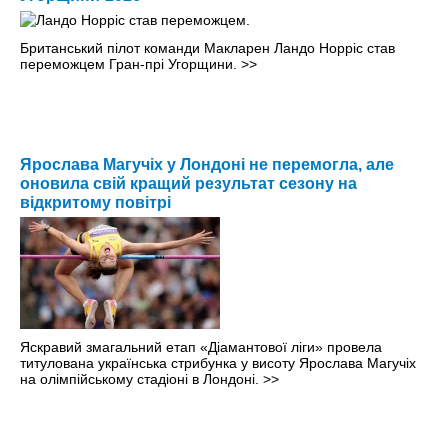
Британський пілот команди Макларен Ландо Норріс став
переможцем Гран-прі Угорщини.
>>
Ярослава Магучіх у Лондоні не перемогла, але
оновила свій кращий результат сезону на
відкритому повітрі
Яскравий змагальний етап «Діамантової ліги» провела
титулована українська стрибунка у висоту Ярослава Магучіх
на олімпійському стадіоні в Лондоні.
>>