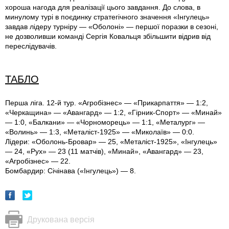
хороша нагода для реалізації цього завдання. До слова, в
минулому турі в поєдинку стратегічного значення «Інгулець»
завдав лідеру турніру — «Оболоні» — першої поразки в сезоні,
не дозволивши команді Сергія Ковальця збільшити відрив від
переслідувачів.
ТАБЛО
Перша ліга. 12-й тур. «Агробізнес» — «Прикарпаття» — 1:2,
«Черкащина» — «Авангард» — 1:2, «Гірник-Спорт» — «Минай»
— 1:0, «Балкани» — «Чорноморець» — 1:1, «Металург» —
«Волинь» — 1:3, «Металіст-1925» — «Миколаїв» — 0:0.
Лідери: «Оболонь-Бровар» — 25, «Металіст-1925», «Інгулець»
— 24, «Рух» — 23 (11 матчів), «Минай», «Авангард» — 23,
«Агробізнес» — 22.
Бомбардир: Січінава («Інгулець») — 8.
Друкована версія