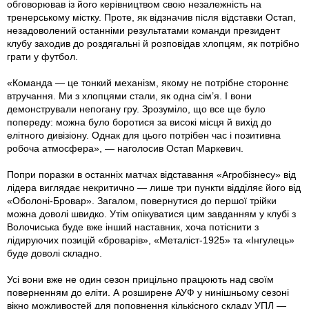
обговорював iз його керівництвом свою незалежність на
тренерському містку. Проте, як відзначив після відставки Остап,
незадоволений останніми результатами команди президент
клубу заходив до роздягальні й розповідав хлопцям, як потрібно
грати у футбол.
«Команда — це тонкий механізм, якому не потрібне стороннє
втручання. Ми з хлопцями стали, як одна сім’я. І вони
демонстрували непогану гру. Зрозуміло, що все ще було
попереду: можна було боротися за високі місця й вихід до
елітного дивізіону. Однак для цього потрібен час і позитивна
робоча атмосфера», — наголосив Остап Маркевич.
Попри поразки в останніх матчах відставання «Агробізнесу» від
лідера виглядає некритично — лише три пункти відділяє його від
«Оболоні-Бровар». Загалом, повернутися до першої трійки
можна доволі швидко. Утім опікуватися цим завданням у клубі з
Волочиська буде вже інший наставник, хоча потіснити з
лідируючих позицій «броварів», «Металіст-1925» та «Інгулець»
буде доволі складно.
Усі вони вже не один сезон прицільно працюють над своїм
поверненням до еліти. А розширене АУФ у нинішньому сезоні
вікно можливостей для поповнення кількісного складу УПЛ —