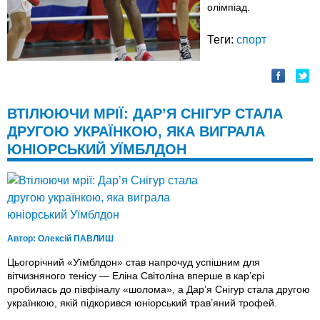
олімпіад.
Теги:
спорт
ВТІЛЮЮЧИ МРІЇ: ДАР’Я СНІГУР СТАЛА
ДРУГОЮ УКРАЇНКОЮ, ЯКА ВИГРАЛА
ЮНІОРСЬКИЙ УЇМБЛДОН
Автор:
Олексій ПАВЛИШ
Цьогорічний «Уїмблдон» став напрочуд успішним для
вітчизняного тенісу — Еліна Світоліна вперше в кар’єрі
пробилась до півфіналу «шолома», а Дар’я Снігур стала другою
українкою, якій підкорився юніорський трав’яний трофей.