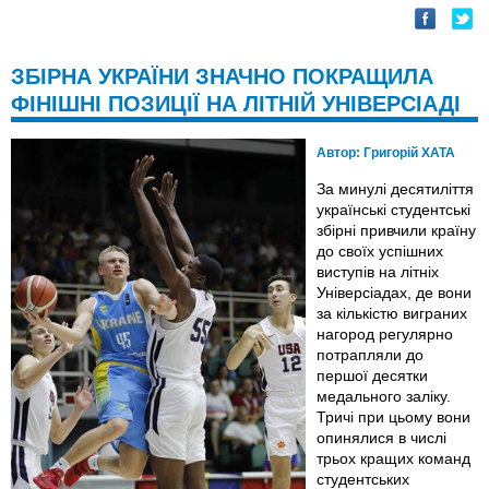
ЗБІРНА УКРАЇНИ ЗНАЧНО ПОКРАЩИЛА
ФІНІШНІ ПОЗИЦІЇ НА ЛІТНІЙ УНІВЕРСІАДІ
Автор:
Григорій ХАТА
За минулі десятиліття
українські студентські
збірні привчили країну
до своїх успішних
виступів на літніх
Універсіадах, де вони
за кількістю виграних
нагород регулярно
потрапляли до
першої десятки
медального заліку.
Тричі при цьому вони
опинялися в числі
трьох кращих команд
студентських