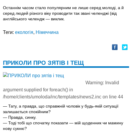
Останнім часом стало популярним не лише серед молоді, а й
серед людей різного віку проводити так звані челенджі (від
англійського челендж — виклик.
Теги:
екологія
,
Німеччина
ПРИКОЛИ ПРО ЗЯТІВ І ТЕЩ
Warning
: Invalid
argument supplied for foreach() in
/home/clients/umoloda/inc/templates/news2.inc
on line
44
— Тату, а правда, що справжній чоловік у будь-якій ситуацiї
залишається спокійним?
— Правда, синку.
— Тоді тобі що спочатку показати — мій щоденник чи мамину
нову сукню?