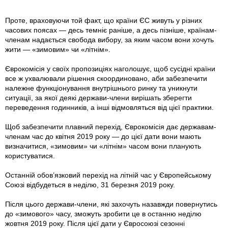
Проте, враховуючи той факт, що країни ЄС живуть у різних
часових поясах — десь темніє раніше, а десь пізніше, країнам-
членам надається свобода вибору, за яким часом вони хочуть
жити — «зимовим» чи «літнім».
Єврокомісія у своїх пропозиціях наголошує, щоб сусідні країни
все ж ухвалювали рішення скоординовано, аби забезпечити
належне функціонування внутрішнього ринку та уникнути
ситуації, за якої деякі держави-члени вирішать зберегти
переведення годинників, а інші відмовляться від цієї практики.
Щоб забезпечити плавний перехід, Єврокомісія дає державам-
членам час до квітня 2019 року — до цієї дати вони мають
визначитися, «зимовим» чи «літнім» часом вони планують
користуватися.
Останній обов’язковий перехід на літній час у Європейському
Союзі відбудеться в неділю, 31 березня 2019 року.
Після цього держави-члени, які захочуть назавжди повернутись
до «зимового» часу, зможуть зробити це в останню неділю
жовтня 2019 року. Після цієї дати у Євросоюзі сезонні