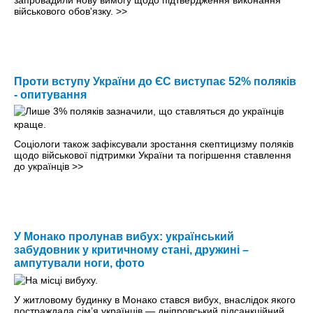
запровадили нову вимогу щодо підтвердження виконання
військового обов'язку.
>>
Проти вступу України до ЄС виступає 52% поляків
- опитування
Соціологи також зафіксували зростання скептицизму поляків
щодо військової підтримки України та погіршення ставлення
до українців
>>
У Монако пролунав вибух: український
забудовник у критичному стані, дружині –
ампутували ноги, фото
У житловому будинку в Монако стався вибух, внаслідок якого
постраждала сім’я українців — дніпровський підсанкційний