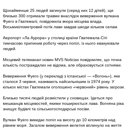
Щонайменше 25 людей загинули (серед них 12 дітей), ще
близько 300 отримали травми внаслідок виверження вулкана
Фуего в Гватемалі, повідомила вчора місцева влада.
Восьмикілометровий потік лави завдав шкоди кільком селам.
Аеропорт «Ла Аурора» у столиці країни Гватемала-Сіті
тимчасово припинив роботу через попіл, iз нього евакуювали
людей.
Місцевий телеканал новин MVS Noticias повідомляє, що точна
кількість постраждалих не відома, але обраховується сотнями.
Виверження Фуего (у перекладі з іспанської — «Вогонь»), яке
сталося 3 червня, називають найсильнішим із 1974 року. У
кількох містах Гватемали оголошено «червоний» рівень загрози.
Близько тисячі людей розмістили у сховищах. Ідеться про
мешканців місцевостей, якими поширюється лава. Вогняна ріка
знищує будівлі та сільськогосподарські посіви.
Вулкан Фуего викидає попіл на висоту до 10 кілометрів над
рівнем моря. Загалом виверження велетня вплинуло на життя