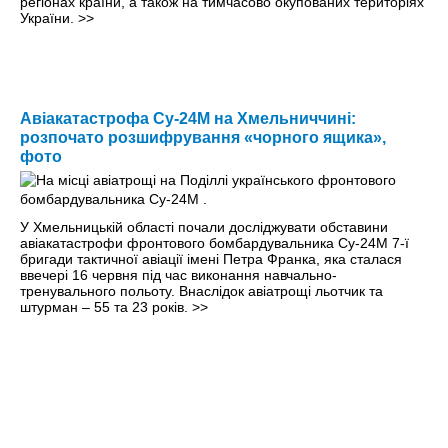
регіонах країни, а також на тимчасово окупованих територіях
України.
>>
Авіакатастрофа Су-24М на Хмельниччині:
розпочато розшифрування «чорного ящика»,
фото
У Хмельницькій області почали досліджувати обставини
авіакатастрофи фронтового бомбардувальника Су-24М 7-ї
бригади тактичної авіації імені Петра Франка, яка сталася
ввечері 16 червня під час виконання навчально-
тренувального польоту. Внаслідок авіатрощі льотчик та
штурман – 55 та 23 років.
>>