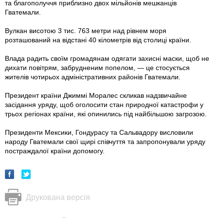
та благополуччя приблизно двох мільйонів мешканців
Гватемали.
Вулкан висотою 3 тис. 763 метри над рівнем моря
розташований на відстані 40 кілометрів від столиці країни.
Влада радить своїм громадянам одягати захисні маски, щоб не
дихати повітрям, забрудненим попелом, — це стосується
жителів чотирьох адміністративних районів Гватемали.
Президент країни Джиммі Моралес скликав надзвичайне
засідання уряду, щоб оголосити стан природної катастрофи у
трьох регіонах країни, які опинились під найбільшою загрозою.
Президенти Мексики, Гондурасу та Сальвадору висловили
народу Гватемали свої щирі співчуття та запропонували уряду
постраждалої країни допомогу.
Друкована версія