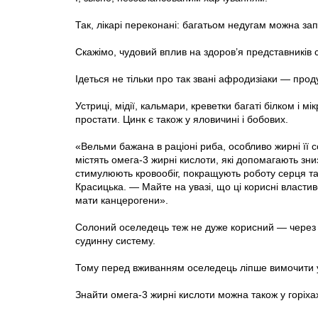
Так, лікарі переконані: багатьом недугам можна за
Скажімо, чудовий вплив на здоров’я представників 
Ідеться не тільки про так звані афродизіаки — прод
Устриці, мідії, кальмари, креветки багаті білком і 
простати. Цинк є також у яловичині і бобових.
«Вельми бажана в раціоні риба, особливо жирні її с
містять омега-3 жирні кислоти, які допомагають зни
стимулюють кровообіг, покращують роботу серця та
Красицька. — Майте на увазі, що ці корисні властив
мати канцерогени».
Солоний оселедець теж не дуже корисний — через 
судинну систему.
Тому перед вживанням оселедець ліпше вимочити у 
Знайти омега-3 жирні кислоти можна також у горіхах,