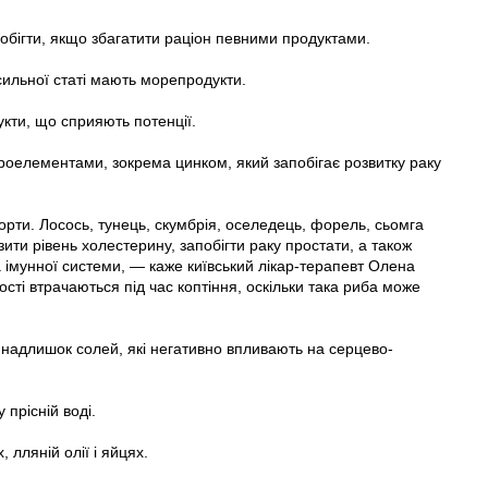
побігти, якщо збагатити раціон певними продуктами.
сильної статі мають морепродукти.
укти, що сприяють потенції.
мікроелементами, зокрема цинком, який запобігає розвитку раку
орти. Лосось, тунець, скумбрія, оселедець, форель, сьомга
зити рівень холестерину, запобігти раку простати, а також
 імунної системи, — каже київський лікар-терапевт Олена
ості втрачаються під час коптіння, оскільки така риба може
надлишок солей, які негативно впливають на серцево-
прісній воді.
 лляній олії і яйцях.