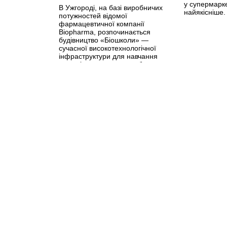
у супермарк
В Ужгороді, на базі виробничих
найякісніше
потужностей відомої
фармацевтичної компанії
Biopharma, розпочинається
будівництво «Біошколи» —
сучасної високотехнологічної
інфраструктури для навчання
молоді, проведення глобальних
наукових досліджень та реалізації
актуальних проєктів у сфері
біотехнологій.
>>