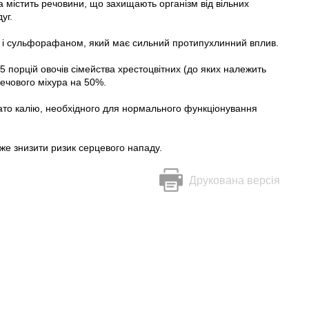
на містить речовини, що захищають організм від вільних
уг.
єм і сульфорафаном, який має сильний протипухлинний вплив.
5 порцій овочів сімейства хрестоцвітних (до яких належить
сечового міхура на 50%.
ато калію, необхідного для нормального функціонування
е знизити ризик серцевого нападу.
Друкована версія