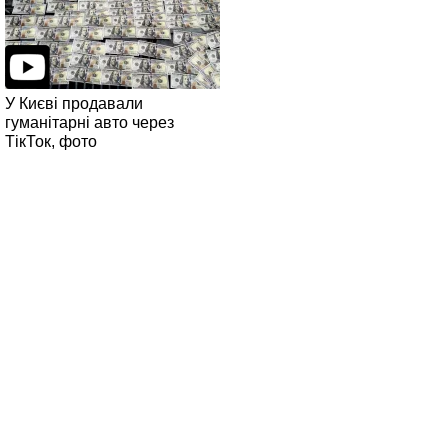
У Києві продавали
гуманітарні авто через
ТікТок, фото