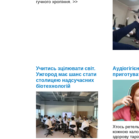
гучного хропіння.
>>
У свої 70 він
артеріальний
Учитись зцілювати світ.
Аудіогігіє
Ужгород має шанс стати
приготува
столицею надсучасних
біотехнологій
Хтось ретель
кожною кало
здорову тарі