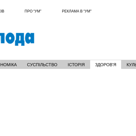
ХІВ
ПРО “УМ”
РЕКЛАМА В “УМ"
ОНОМІКА
СУСПІЛЬСТВО
ІСТОРІЯ
ЗДОРОВ'Я
КУЛ