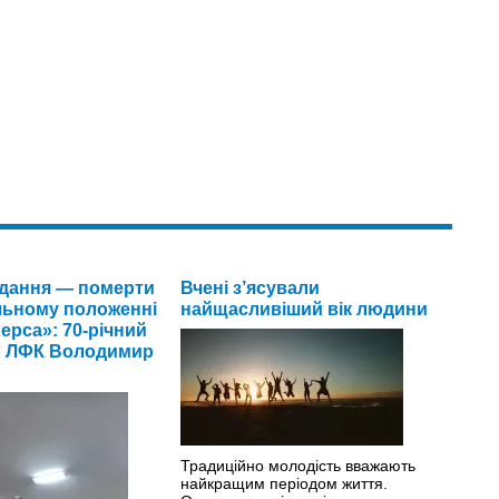
дання — померти
Вчені з’ясували
льному положенні
найщасливіший вік людини
ерса»: 70-річний
р ЛФК Володимир
Традиційно молодість вважають
найкращим періодом життя.