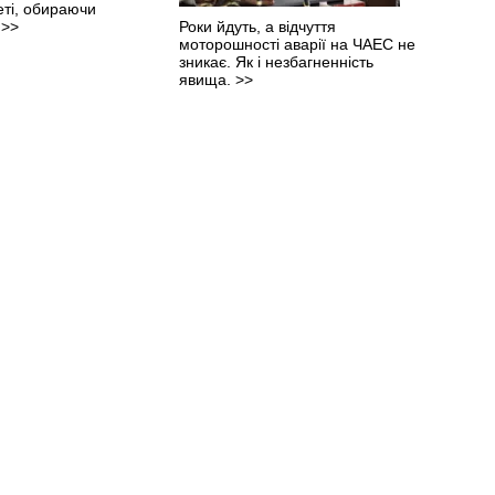
еті, обираючи
.
>>
Роки йдуть, а відчуття
моторошності аварії на ЧАЕС не
зникає. Як і незбагненність
явища.
>>