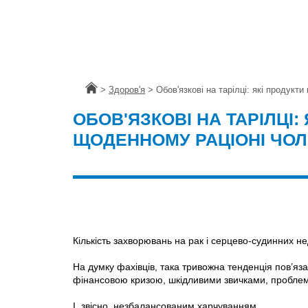
Головна
>
Здоров'я
>
Обов'язкові на тарілці: які продукт
ОБОВ'ЯЗКОВІ НА ТАРІЛЦІ:
ЩОДЕННОМУ РАЦІОНІ ЧОЛ
Кількість захворювань на рак і серцево-судинних неду
На думку фахівців, така тривожна тенденція пов’яз
фінансовою кризою, шкідливими звичками, проблем
І, звісно, незбалансованим харчуванням.