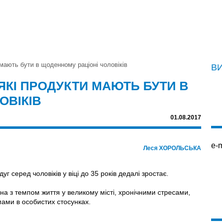
и мають бути в щоденному раціоні чоловіків
В
 ЯКІ ПРОДУКТИ МАЮТЬ БУТИ В
ОВІКІВ
01.08.2017
e-m
Леся ХОРОЛЬСЬКА
г серед чоловіків у віці до 35 років дедалі зростає.
ана з темпом життя у великому місті, хронічними стресами,
ами в особистих стосунках.