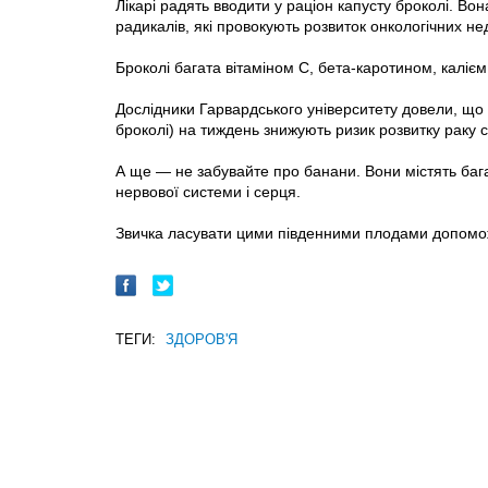
Лікарі радять вводити у раціон капусту броколі. Во
радикалів, які провокують розвиток онкологічних нед
Броколі багата вітаміном С, бета-каротином, калі
Дослідники Гарвардського університету довели, що 
броколі) на тиждень знижують ризик розвитку раку 
А ще — не забувайте про банани. Вони містять баг
нервової системи і серця.
Звичка ласувати цими південними плодами допомож
ТЕГИ:
ЗДОРОВ'Я