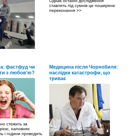
Однак останні дослідження
ставлять під сумнів це поширене
переконання
>>
 не знає, який у нього
 тиск.
>>
на: фастфуд чи
Медицина після Чорнобиля:
ти з любов'ю?
наслідки катастрофи, що
триває
но стежить за
рією, наповняє
ль і години проводить