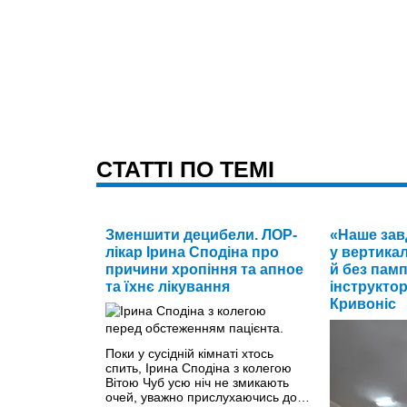
CТАТТІ ПО ТЕМІ
Зменшити децибели. ЛОР-
«Наше зав
лікар Ірина Сподіна про
у вертика
причини хропіння та апное
й без памп
та їхнє лікування
інструкто
Кривоніс
Поки у сусідній кімнаті хтось
спить, Ірина Сподіна з колегою
Вітою Чуб усю ніч не змикають
очей, уважно прислухаючись до…