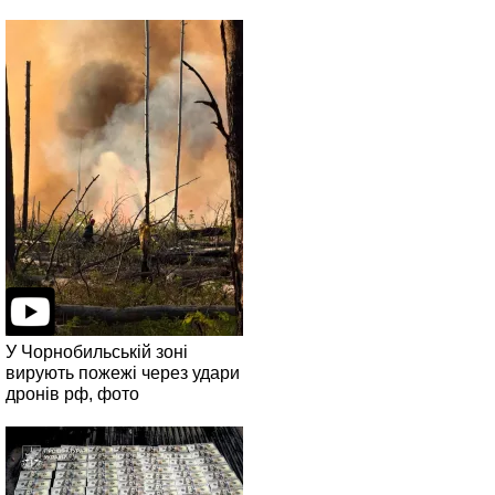
У Чорнобильській зоні
вирують пожежі через удари
дронів рф, фото