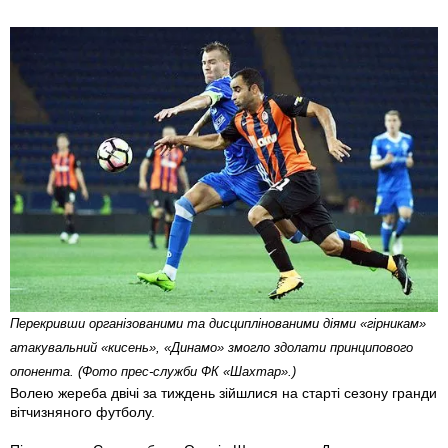
Перекривши організованими та дисциплінованими діями «гірникам»
атакувальний «кисень», «Динамо» змогло здолати принципового
опонента. (Фото прес-служби ФК «Шахтар».)
Волею жереба двічі за тиждень зійшлися на старті сезону гранди
вітчизняного футболу.