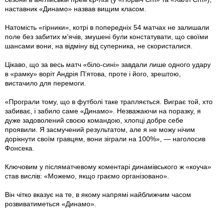
наставник «Динамо» назвав вищим класом.
Натомість «гірники», котрі в попередніх 54 матчах не залишали
поле без забитих м’ячів, змушені були констатувати, що своїми
шансами вони, на відміну від суперника, не скористалися.
Цікаво, що за весь матч «біло-сині» завдали лише одного удару
в «рамку» воріт Андрія П’ятова, проте і його, зрештою,
вистачило для перемоги.
«Програли тому, що в футболі таке трапляється. Виграє той, хто
забиває, і забило саме «Динамо». Незважаючи на поразку, я
дуже задоволений своєю командою, хлопці добре себе
проявили. Я засмучений результатом, але я не можу нічим
дорікнути своїм гравцям, вони зіграли на 100%», — наголосив
Фонсека.
Ключовим у післяматчевому коментарі динамівського ж «коуча»
став вислів: «Можемо, якщо граємо організовано».
Він чітко вказує на те, в якому напрямі найближчим часом
розвиватиметься «Динамо».