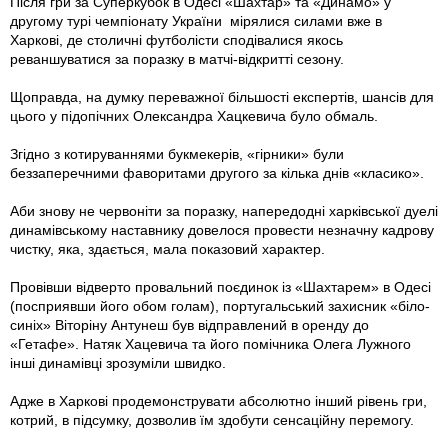
Після гри за Суперкубок в Одесі «Шахтар» та «Динамо» у
другому турі чемпіонату України мірялися силами вже в
Харкові, де столичні футболісти сподівалися якось
реваншуватися за поразку в матчі-відкритті сезону.
Щоправда, на думку переважної більшості експертів, шансів для
цього у підопічних Олександра Хацкевича було обмаль.
Згідно з котируваннями букмекерів, «гірники» були
беззаперечними фаворитами другого за кілька днів «класико».
Аби знову не червоніти за поразку, напередодні харківської дуелі
динамівському наставнику довелося провести незначну кадрову
чистку, яка, здається, мала показовий характер.
Провівши відверто провальний поєдинок із «Шахтарем» в Одесі
(посприявши його обом голам), португальський захисник «біло-
синіх» Віторіну Антунеш був відправлений в оренду до
«Гетафе». Натяк Хацевича та його помічника Олега Лужного
інші динамівці зрозуміли швидко.
Адже в Харкові продемонструвати абсолютно інший рівень гри,
котрий, в підсумку, дозволив їм здобути сенсаційну перемогу.