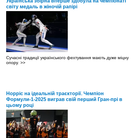
Українська збірна вперше здобула на чемпіонаті
світу медаль в жіночій рапірі
Сучасні традиції українського фехтування мають дуже міцну
опору.
>>
Норріс на ідеальній траєкторії. Чемпіон
Формули-1-2025 виграв свій перший Гран-прі в
цьому році