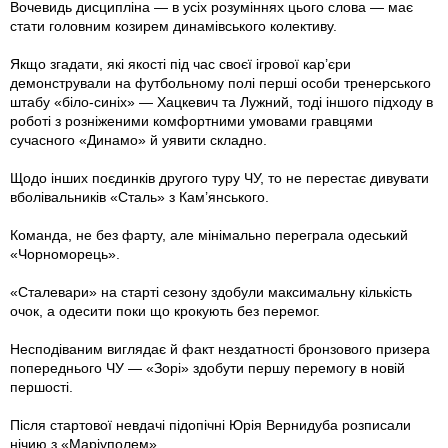
Вочевидь дисципліна — в усіх розуміннях цього слова — має
стати головним козирем динамівського колективу.
Якщо згадати, які якості під час своєї ігрової кар’єри
демонстрували на футбольному полі перші особи тренерського
штабу «біло-синіх» — Хацкевич та Лужний, тоді іншого підходу в
роботі з розніженими комфортними умовами гравцями
сучасного «Динамо» й уявити складно.
Щодо інших поєдинків другого туру ЧУ, то не перестає дивувати
вболівальників «Сталь» з Кам’янського.
Команда, не без фарту, але мінімально переграла одеський
«Чорноморець».
«Сталевари» на старті сезону здобули максимальну кількість
очок, а одесити поки що крокують без перемог.
Несподіваним виглядає й факт нездатності бронзового призера
попереднього ЧУ — «Зорі» здобути першу перемогу в новій
першості.
Після стартової невдачі підопічні Юрія Вернидуба розписали
нічию з «Маріуполем».