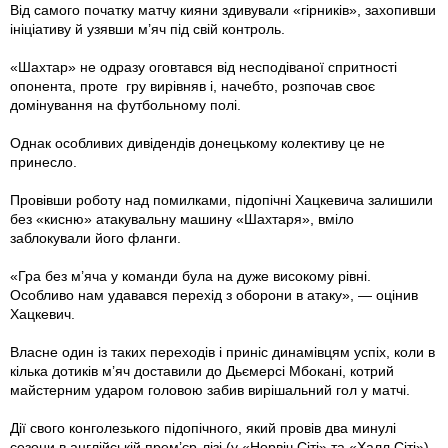
Від самого початку матчу кияни здивували «гірників», захопивши
ініціативу й узявши м’яч під свій контроль.
«Шахтар» не одразу оговтався від несподіваної спритності
опонента, проте гру вирівняв і, начебто, розпочав своє
домінування на футбольному полі.
Однак особливих дивідендів донецькому колективу це не
принесло.
Провівши роботу над помилками, підопічні Хацкевича залишили
без «кисню» атакувальну машину «Шахтаря», вміло
заблокували його фланги.
«Гра без м’яча у команди була на дуже високому рівні.
Особливо нам удавався перехід з оборони в атаку», — оцінив
Хацкевич.
Власне один із таких переходів і приніс динамівцям успіх, коли в
кілька дотиків м’яч доставили до Дьємерсі Мбокані, котрий
майстерним ударом головою забив вирішальний гол у матчі.
Дії свого конголезького підопічного, який провів два минулі
сезони в англійській прем’єр-лізі (у «Норвіч Сіті» та «Халл Сіті»),