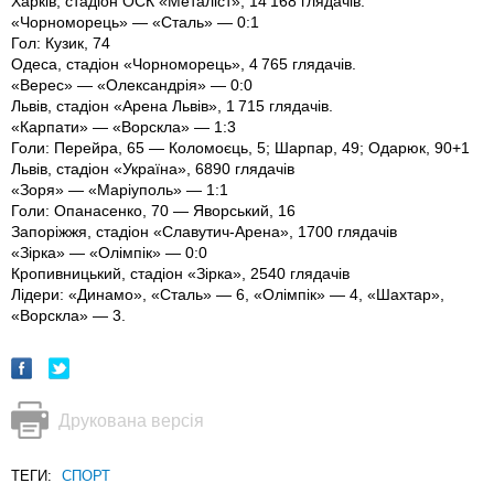
Харків, стадіон ОСК «Металіст», 14 168 глядачів.
«Чорноморець» — «Сталь» — 0:1
Гол: Кузик, 74
Одеса, стадіон «Чорноморець», 4 765 глядачів.
«Верес» — «Олександрія» — 0:0
Львів, стадіон «Арена Львів», 1 715 глядачів.
«Карпати» — «Ворскла» — 1:3
Голи: Перейра, 65 — Коломоєць, 5; Шарпар, 49; Одарюк, 90+1
Львів, стадіон «Україна», 6890 глядачів
«Зоря» — «Маріуполь» — 1:1
Голи: Опанасенко, 70 — Яворський, 16
Запоріжжя, стадіон «Славутич-Арена», 1700 глядачів
«Зірка» — «Олімпік» — 0:0
Кропивницький, стадіон «Зірка», 2540 глядачів
Лідери: «Динамо», «Сталь» — 6, «Олімпік» — 4, «Шахтар»,
«Ворскла» — 3.
Друкована версія
ТЕГИ:
СПОРТ