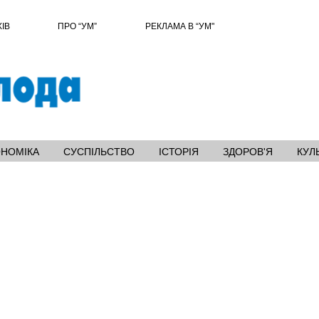
ХІВ
ПРО “УМ”
РЕКЛАМА В “УМ"
ОНОМІКА
СУСПІЛЬСТВО
ІСТОРІЯ
ЗДОРОВ'Я
КУЛ