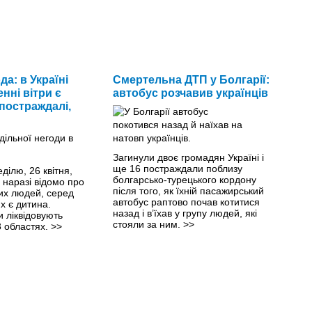
да: в Україні
Смертельна ДТП у Болгарії:
нні вітри є
автобус розчавив українців
 постраждалі,
Загинули двоє громадян Україні і
ще 16 постраждали поблизу
еділю, 26 квітня,
болгарсько-турецького кордону
 наразі відомо про
після того, як їхній пасажирський
их людей, серед
автобус раптово почав котитися
х є дитина.
назад і в’їхав у групу людей, які
 ліквідовують
стояли за ним.
>>
3 областях.
>>