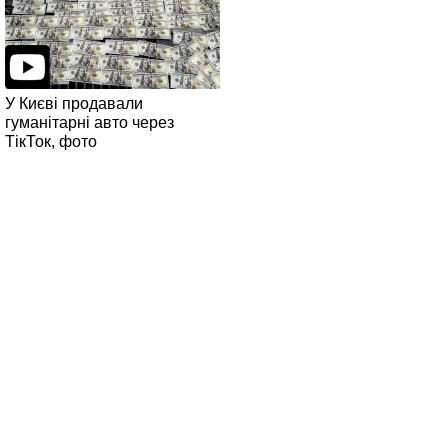
У Києві продавали
гуманітарні авто через
ТікТок, фото