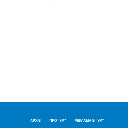
АРХІВ
ПРО “УМ”
РЕКЛАМА В “УМ"