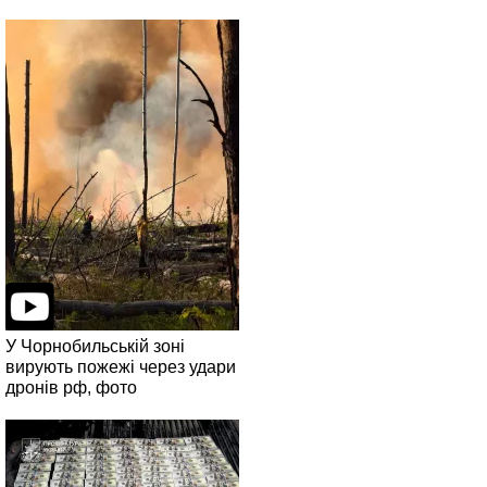
У Чорнобильській зоні
вирують пожежі через удари
дронів рф, фото