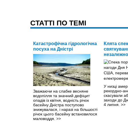
CТАТТІ ПО ТЕМІ
Катастрофічна гідрологічна
Клята спек
посуха на Дністрі
святкуванн
незалежно
У низці амер
рекордно-ан
Зважаючи на слабке весняне
скасували аб
водопілля та значний дефіцит
заходи до Д
опадів із квітня, водність річок
4 липня.
>>
басейну Дністра поступово
знижувалася, і наразі на більшості
річок цього басейну встановилося
маловоддя.
>>