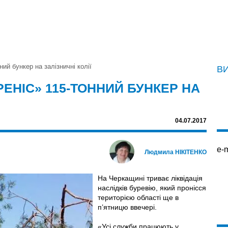
ий бункер на залізничні колії
В
РЕНІС» 115-ТОННИЙ БУНКЕР НА
04.07.2017
e-m
Людмила НІКІТЕНКО
На Черкащині триває ліквідація
наслідків буревію, який пронісся
територією області ще в
п’ятницю ввечері.
«Усі служби працюють у