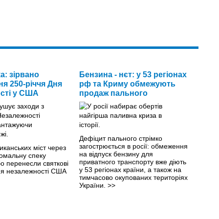
а: зірвано
Бензина - нєт: у 53 регіонах
я 250-річчя Дня
рф та Криму обмежують
сті у США
продаж пального
Дефіцит пального стрімко
загострюється в росії: обмеження
иканських міст через
на відпуск бензину для
омальну спеку
приватного транспорту вже діють
о перенесли святкові
у 53 регіонах країни, а також на
ня незалежності США
тимчасово окупованих територіях
України.
>>