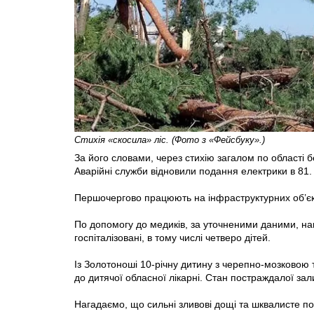
Стихія «скосила» ліс. (Фото з «Фейсбуку».)
За його словами, через стихію загалом по області
Аварійні служби відновили подання електрики в 81.
Першочергово працюють на інфраструктурних об’є
По допомогу до медиків, за уточненими даними, наг
госпіталізовані, в тому числі четверо дітей.
Із Золотоноші 10-річну дитину з черепно-мозковою 
до дитячої обласної лікарні. Стан постраждалої за
Нагадаємо, що сильні зливові дощі та шквалисте по