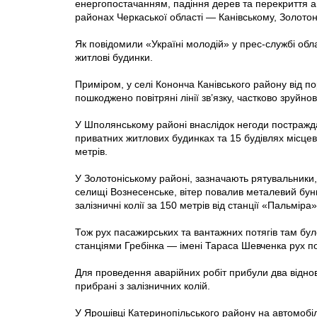
енергопостачанням, падіння дерев та перекриття ав
районах Черкаської області — Канівському, Золото
Як повідомили «Україні молодій» у прес-службі об
житлові будинки.
Приміром, у селі Кононча Канівського району від по
пошкоджено повітряні лінії зв’язку, частково зруйно
У Шполянському районі внаслідок негоди постражд
приватних житлових будинках та 15 будівлях місц
метрів.
У Золотоніському районі, зазначають рятувальники
селищі Вознесенське, вітер повалив металевий бунк
залізничні колії за 150 метрів вiд станції «Пальміра»
Тож рух пасажирських та вантажних потягів там було
станціями Гребінка — імені Тараса Шевченка рух по
Для проведення аварійних робіт прибули два відновл
прибрані з залізничних колій.
У Ярошівці Катеринопільського району на автомобіл