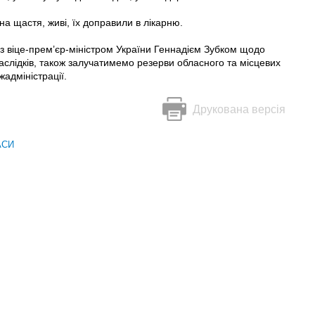
а щастя, живі, їх доправили в лікарню.
я з віце-прем’єр-міністром України Геннадієм Зубком щодо
наслідків, також залучатимемо резерви обласного та місцевих
жадміністрації.
Друкована версія
АСИ