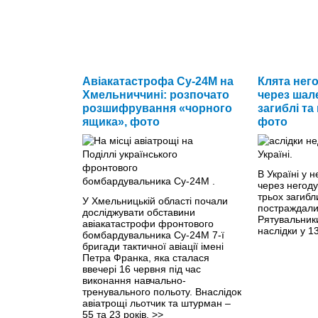
Авіакатастрофа Су-24М на
Клята него
Хмельниччині: розпочато
через шале
розшифрування «чорного
загиблі та
ящика», фото
фото
В Україні у н
через негоду
трьох загибл
У Хмельницькій області почали
постраждали
досліджувати обставини
Рятувальники
авіакатастрофи фронтового
наслідки у 1
бомбардувальника Су-24М 7-ї
бригади тактичної авіації імені
Петра Франка, яка сталася
ввечері 16 червня під час
виконання навчально-
тренувального польоту. Внаслідок
авіатрощі льотчик та штурман –
55 та 23 років.
>>