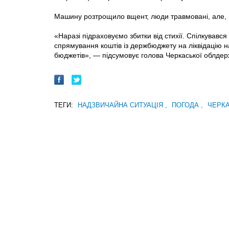
Машину розтрощило вщент, люди травмовані, але, н
«Наразі підраховуємо збитки від стихії. Спілкувавс
спрямування коштів із дер­жбюджету на ліквідацію 
бюджетів», — підсумовує голова Черкаської облдер
ТЕГИ:
НАДЗВИЧАЙНА СИТУАЦІЯ
,
ПОГОДА
,
ЧЕРК