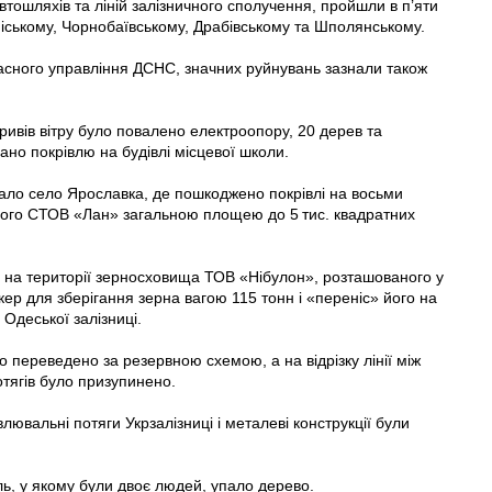
тошляхів та ліній залізничного сполучення, пройшли в п’яти
ніському, Чорнобаївському, Драбівському та Шполянському.
ласного управління ДСНС, значних руйнувань зазнали також
ривів вітру було повалено електроопору, 20 дерев та
вано покрівлю на будівлі місцевої школи.
ало село Ярославка, де пошкоджено покрівлі на восьми
евого СТОВ «Лан» загальною площею до 5 тис. квадратних
, на території зерносховища ТОВ «Нібулон», розташованого у
ер для зберігання зерна вагою 115 тонн і «переніс» його на
 Одеської залізниці.
 переведено за резервною схемою, а на відрізку лінії між
тягів було призупинено.
ювальні потяги Укрзалізниці і металеві конструкції були
ь, у якому були двоє людей, упало дерево.