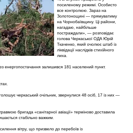
посиленому режимі. Особисто
все контролюю. Зараз на
Золотонощині — прямуватиму
на Чорнобаївщину. Ці райони,
нагадаю, найбільше
постраждали», — розповідає
голова Черкаської ОДА Юрій
Ткаченко, який очолює штаб із
ліквідації наслідків стихійного
лиха.
 без енергопостачання залишився 181 населений пункт.
ктах.
олошує черкаський очільник, звернулися 48 осіб, 17 із них —
травмою бригада «санітарної авіації» терміново доставила
лишається стабільно важким.
силення вітру, що призвело до перебоїв із