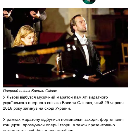
Оперний співак Василь Сліпак.
У Львові відбувся музичний маратон пам’яті видатного
українського оперного співака Василя Сліпака, який 29 червня
2016 року загинув на сході України.
У рамках маратону відбулися поминальні заходи, фортепіанні
концерти, прозвучали оперні твори, а також презентовано
документальний фільм про українця.