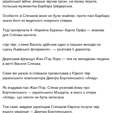
української війни, вперше звучав орган, на якому зіграла
польська музикантка Барбара Швідерська.
Особисто зі Сліпаком вони не були знайомі, проте пані Барбара
знала його як видатного оперного співака.
Тоді прозвучала й «Карміна Бурана» Карла Орфа — знакова
для Сліпака кантата.
«Це твір, з яким Василь здійснив один із перших виходів на
сцену Львівської філармонії», — розповів її директор.
Диригував француз Жан-П’єр Лоре — теж не випадкова людина
в житті Василя Сліпака.
Саме він разом зі співаком презентував у Європі твір
українського композитора Дмитра Бортнянського «Алкід».
Як згадував пан Жан-П’єр, Сліпак розповів йому про
Бортнянського — українського Моцарта, в якого є опера
«Алкід», що ніколи не була записана.
Тож саме завдяки українцеві Сліпакові Європа почула твір
іншого українця — Дмитра Бортнянського.