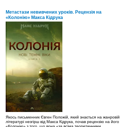
Метастази невивчених уроків. Рецензія на
«Колонію» Макса Кідрука
Якось письменник Євген Положій, який знається на жанровій
літературі незгірш від Макса Кідрука, почав рецензію на його
«Колонію» з того, що вона «за всіма теоретичними