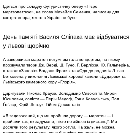
Ідеться про складну футуристичну оперу «П’єро
мертвопетлює», на слова Михайля Семенка, написану для
контратенора, якого в Україні не було.
День пам’яті Василя Сліпака має відбуватися
у Львові щорічно
А завершився маратон потужним гала-концертом, на якому
прозвучали твори Дж. Верді, Ш. Гуно, Г. Берліоза, Ю. Гальперіна,
а також «Заповіт» Богдани Фроляк та «Ода до радості» Л. ван
Бетховена у виконанні Львівської хорової капели «Дударик» та
Львівського камерного хору «Глорія».
Диригували Ніколас Краузе, Володимир Сивохіп та Мирон
Юсипович, солісти — Перін Медоф, Гоша Ковалінська, Пол
Ґоґлєр, Юрій Шевчук, Гійом Дюссо та ін.
«Я задоволений, що ми пройшли дорогу — маратон — і
пройшли так, як задумано, ніхто не зійшов із дистанції. Ми
досягли того результату, якого хотіли. На жаль, не можна
повернутися в минуле, хоча більшість концертів, що