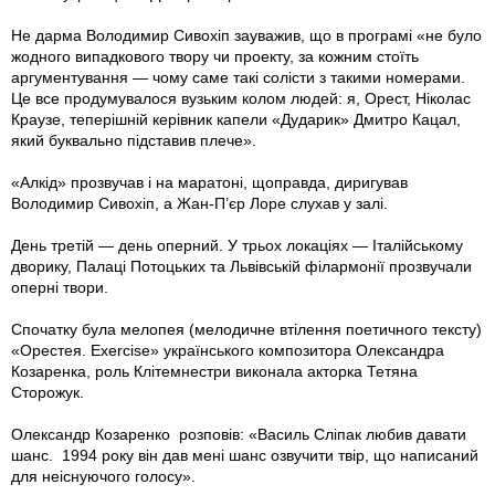
Не дарма Володимир Сивохіп зауважив, що в програмі «не було
жодного випадкового твору чи проекту, за кожним стоїть
аргументування — чому саме такі солісти з такими номерами.
Це все продумувалося вузьким колом людей: я, Орест, Ніколас
Краузе, теперішній керівник капели «Дударик» Дмитро Кацал,
який буквально підставив плече».
«Алкід» прозвучав і на маратоні, щоправда, диригував
Володимир Сивохіп, а Жан-П’єр Лоре слухав у залі.
День третій — день оперний. У трьох локаціях — Італійському
дворику, Палацi Потоцьких та Львівській філармонії прозвучали
оперні твори.
Спочатку була мелопея (мелодичне втілення поетичного тексту)
«Орестея. Exercise» українського композитора Олександра
Козаренка, роль Клітемнестри виконала акторка Тетяна
Сторожук.
Олександр Козаренко розповів: «Василь Сліпак любив давати
шанс. 1994 року він дав мені шанс озвучити твір, що написаний
для неіснуючого голосу».