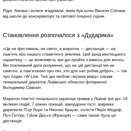
Рідні, близькі і колеги згадували, яким був шлях Василя Сліпака
від школи до консерваторії та світової оперної сцени.
Становлення розпочалося з «Дударика»
«Це не фестиваль, не свято, а маратон — дистанція — на
пам’ять про нашого славетного земляка. Цей захід мистецького
характеру — це можливість три дні пройти з кимось для когось.
Він покликаний дати розуміння, що на цій дистанції ми не
самотні, а пам’ятаємо про тих, хто для нас робив добро», — так
про подію «W Live. Тихі дні любові і музика миру» сказав
генеральний директор Львівської обласної філармонії
Володимир Сивохіп.
Маратон пам’яті геніального українця тривав у Львові три дні: 14
великих подій, 7 різних локацій, закордонні гості, зокрема
диригенти П’єр Лоре та Ніколас Краузе, солісти Перін Медоф,
Пол Ґоґлєр, Гійом Дюссо (Франція) — саме такою була ця
дистанція.