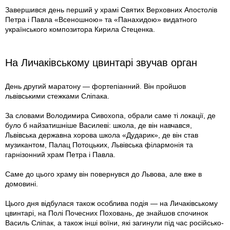
Завершився день перший у храмі Святих Верховних Апостолів
Петра і Павла «Всеношною» та «Панахидою» видатного
українського композитора Кирила Стеценка.
На Личаківському цвинтарі звучав орган
День другий маратону — фортепіанний. Він пройшов
львівськими стежками Сліпака.
За словами Володимира Сивохопа, обрали саме ті локації, де
було б найзатишніше Василеві: школа, де він навчався,
Львівська державна хорова школа «Дударик», де він став
музикантом, Палац Потоцьких, Львівська філармонія та
гарнізонний храм Петра і Павла.
Саме до цього храму він повернувся до Львова, але вже в
домовині.
Цього дня відбулася також особлива подія — на Личаківському
цвинтарі, на Полі Почесних Поховань, де знайшов спочинок
Василь Сліпак, а також інші воїни, які загинули під час російсько-