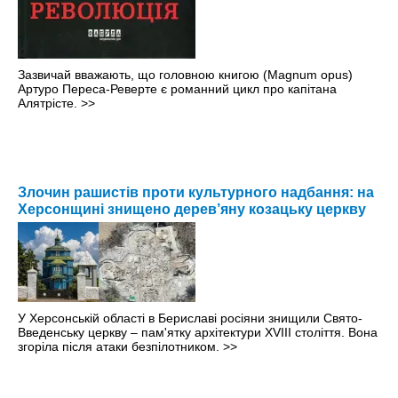
Зазвичай вважають, що головною книгою (Magnum opus)
Артуро Переса-Реверте є романний цикл про капітана
Алятрісте.
>>
Злочин рашистів проти культурного надбання: на
Херсонщині знищено дерев’яну козацьку церкву
У Херсонській області в Бериславі росіяни знищили Свято-
Введенську церкву – пам'ятку архітектури XVIII століття. Вона
згоріла після атаки безпілотником.
>>