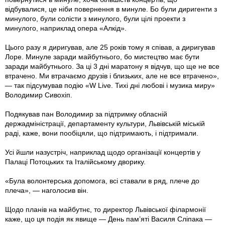
відбувалися, це ніби повернення в минуле. Бо були диригенти з
минулого, були солісти з минулого, були цілі проекти з
минулого, наприклад опера «Алкід».
Цього разу я диригував, але 25 років тому я співав, а диригував
Лоре. Минуле заради майбутнього, бо мистецтво має бути
заради майбутнього. За ці 3 дні маратону я відчув, що ще не все
втрачено. Ми втрачаємо друзів і близьких, але не все втрачено»,
— так підсумував подію «W Live. Тихі дні любові і музика миру»
Володимир Сивохіп.
Подякував пан Володимир за підтримку обласній
держадміністрації, департаменту культури, Львівській міській
раді, каже, вони пообіцяли, що підтримають, і підтримали.
Усі йшли назустріч, наприклад щодо організації концертів у
Палаці Потоцьких та Італійському дворику.
«Була волонтерська допомога, всі ставали в ряд, плече до
плеча», — наголосив він.
Щодо планів на майбутнє, то директор Львівської філармонії
каже, що ця подія як явище — День пам’яті Василя Сліпака —