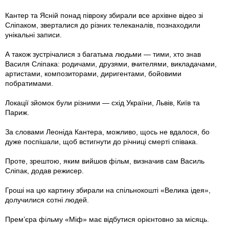
Кантер та Ясній понад півроку збирали все архівне відео зі
Сліпаком, зверталися до різних телеканалів, познаходили
унікальні записи.
А також зустрічалися з багатьма людьми — тими, хто знав
Василя Сліпака: родичами, друзями, вчителями, викладачами,
артистами, композиторами, диригентами, бойовими
побратимами.
Локації зйомок були різними — схід України, Львів, Київ та
Париж.
За словами Леоніда Кантера, можливо, щось не вдалося, бо
дуже поспішали, щоб встигнути до річниці смерті співака.
Проте, зрештою, яким вийшов фільм, визначив сам Василь
Сліпак, додав режисер.
Гроші на цю картину збирали на спільнокошті «Велика ідея»,
долучилися сотні людей.
Прем’єра фільму «Міф» має відбутися орієнтовно за місяць.