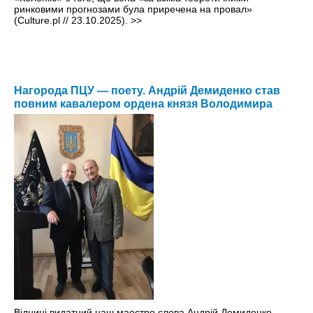
ринковими прогнозами була приречена на провал»
(Culture.pl // 23.10.2025).
>>
Нагорода ПЦУ — поету. Андрій Демиденко став
повним кавалером ордена князя Володимира
Віднині видатний наш маестро слова Андрій Демиденко —