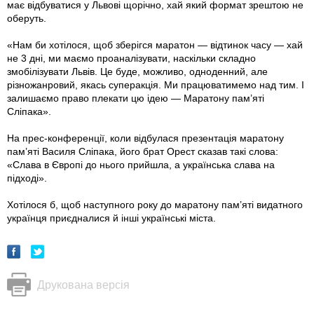
має відбуватися у Львові щорічно, хай який формат зрештою не
оберуть.
«Нам би хотілося, щоб зберігся маратон — відтинок часу — хай
не 3 дні, ми маємо проаналізувати, наскільки складно
змобілізувати Львів. Це буде, можливо, одноденний, але
різножанровий, якась суперакція. Ми працюватимемо над тим. І
залишаємо право плекати цю ідею — Маратону пам’яті
Сліпака».
На прес-конференції, коли відбулася презентація маратону
пам’яті Василя Сліпака, його брат Орест сказав такі слова:
«Слава в Європі до нього прийшла, а українська слава на
підході».
Хотілося б, щоб наступного року до маратону пам’яті видатного
українця приєдналися й інші українські міста.
Друкована версія