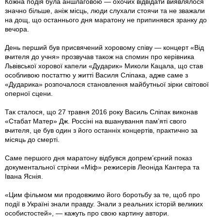
Кожна подія була аншлаговою — охочих відвідати виявлялося
значно більше, аніж місць, люди слухали стоячи та не зважали
на дощ, що останнього дня маратону не припинявся зранку до
вечора.
День перший був присвячений хоровому співу — концерт «Від
вчителя до учня» прозвучав також на спомин про керівника
Львівської хорової капели «Дударик» Миколи Кацала, що став
особливою постаттю у життi Василя Сліпака, адже саме з
«Дударика» розпочалося становлення майбутньої зірки світової
оперної сцени.
Так сталося, що 27 травня 2016 року Василь Сліпак виконав
«Стабат Матер» Дж. Россіні на вшанування пам’яті свого
вчителя, це був один з його останніх концертів, практично за
місяць до смерті.
Саме першого дня маратону відбувся допрем’єрний показ
документальної стрічки «Міф» режисерів Леоніда Кантера та
Івана Яснія.
«Цим фільмом ми продовжимо його боротьбу за те, щоб про
події в Україні знали правду. Знали з реальних історій великих
особистостей», — кажуть про свою картину автори.