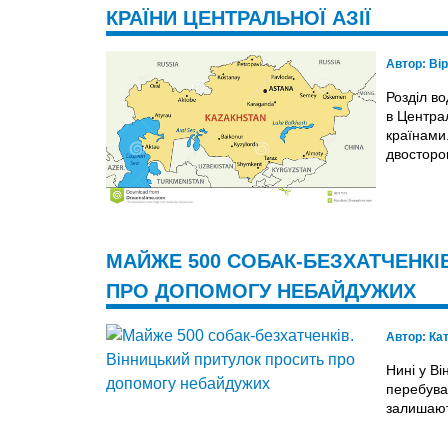
КРАЇНИ ЦЕНТРАЛЬНОЇ АЗІЇ
Автор:
Ві
Розділ в
в Централ
країнами
двосторон
МАЙЖЕ 500 СОБАК-БЕЗХАТЧЕНКІ
ПРО ДОПОМОГУ НЕБАЙДУЖИХ
Автор:
Ка
Нині у В
перебува
залишают