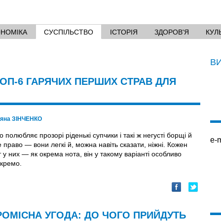
ОНОМІКА
СУСПІЛЬСТВО
ІСТОРІЯ
ЗДОРОВ'Я
КУЛ
В
ОП-6 ГАРЯЧИХ ПЕРШИХ СТРАВ ДЛЯ
тяна ЗІНЧЕНКО
о полюбляє прозорі ріденькі супчики і такі ж негусті борщі й
e-m
 право — вони легкі й, можна навіть сказати, ніжні. Кожен
т у них — як окрема нота, він у такому варіанті особливо
окремо.
РОМІСНА УГОДА: ДО ЧОГО ПРИЙДУТЬ