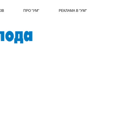
ХІВ
ПРО “УМ”
РЕКЛАМА В “УМ"