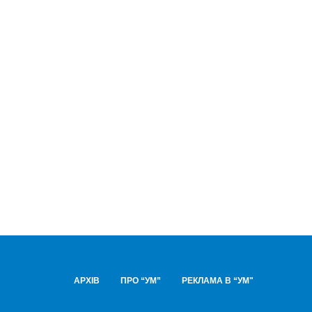
АРХІВ
ПРО “УМ”
РЕКЛАМА В “УМ"