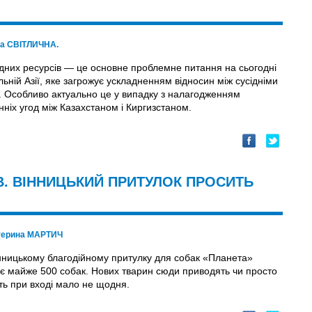
ра СВІТЛИЧНА.
одних ресурсів — це основне проблемне питання на сьогодні
ьній Азії, яке загрожує ускладненням відносин між сусідніми
. Особливо актуально це у випадку з налагодженням
ніх угод між Казахстаном і Киргизстаном.
В. ВІННИЦЬКИЙ ПРИТУЛОК ПРОСИТЬ
терина МАРТИЧ
інницькому благодійному притулку для собак «Планета»
є майже 500 собак. Нових тварин сюди приводять чи просто
ь при вході мало не щодня.