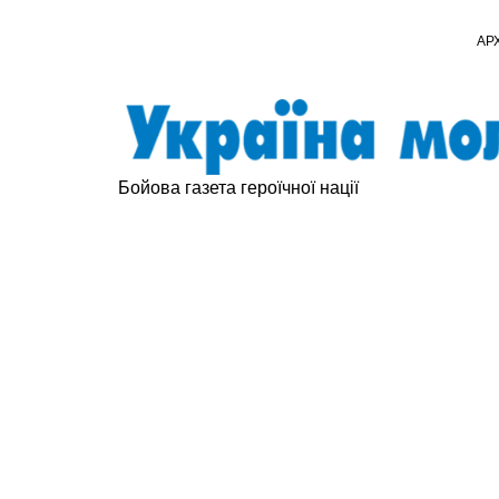
АР
Бойова газета героїчної нації