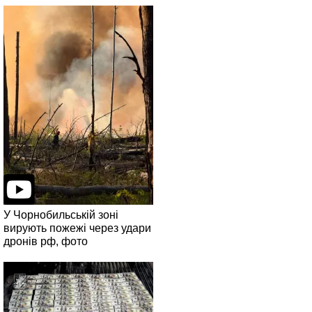
У Чорнобильській зоні
вирують пожежі через удари
дронів рф, фото