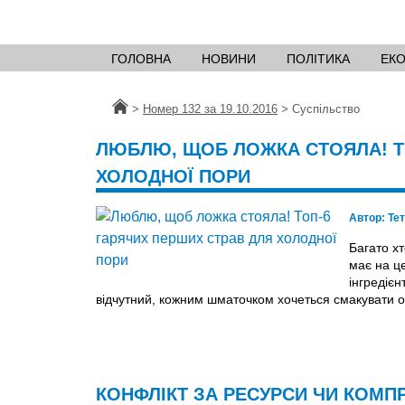
ГОЛОВНА
НОВИНИ
ПОЛІТИКА
ЕК
Головна
>
Номер 132 за 19.10.2016
>
Суспільство
ЛЮБЛЮ, ЩОБ ЛОЖКА СТОЯЛА! Т
ХОЛОДНОЇ ПОРИ
Автор:
Те
Багато хт
має на це
інгредієн
відчутний, кожним шматочком хочеться смакувати 
КОНФЛІКТ ЗА РЕСУРСИ ЧИ КОМП