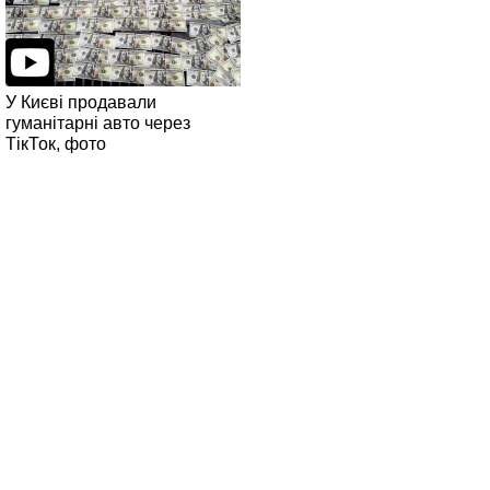
У Києві продавали
гуманітарні авто через
ТікТок, фото