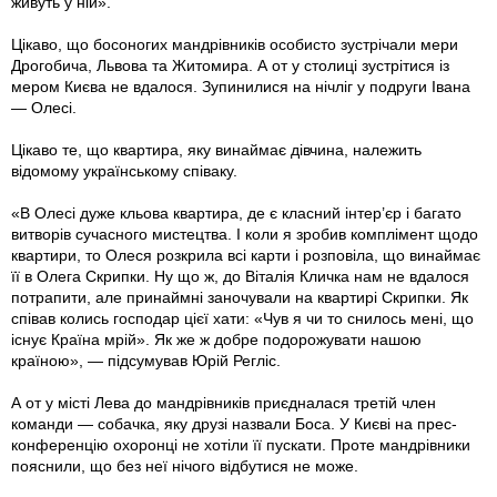
живуть у ній».
Цікаво, що босоногих мандрівників особисто зустрічали мери
Дрогобича, Львова та Житомира. А от у столиці зустрітися із
мером Києва не вдалося. Зупинилися на нiчліг у подруги Івана
— Олесі.
Цікаво те, що квартира, яку винаймає дівчина, належить
відомому українському співаку.
«В Олесі дуже кльова квартира, де є класний інтер’єр і багато
витворів сучасного мистецтва. І коли я зробив комплімент щодо
квартири, то Олеся розкрила всі карти і розповіла, що винаймає
її в Олега Скрипки. Ну що ж, до Віталія Кличка нам не вдалося
потрапити, але принаймні заночували на квартирі Скрипки. Як
співав колись господар цієї хати: «Чув я чи то снилось мені, що
існує Країна мрій». Як же ж добре подорожувати нашою
країною», — підсумував Юрій Регліс.
А от у місті Лева до мандрівників приєдналася третій член
команди — собачка, яку друзі назвали Боса. У Києві на прес-
конференцію охоронці не хотіли її пускати. Проте мандрівники
пояснили, що без неї нічого відбутися не може.