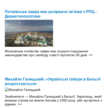
Почаївська лавра має розірвати зв'язки з РПЦ -
Держетнополітики
Московське попівство лаври має усунути порушення
законодавства про свободу совісті протягом 30 днів.
>>
Михайло Галицький: «Українські табори в Бельгії
розростаються»
Знайомтеся — Михайло Галицький з Бельгії. Українець, який
вперше ступив на землю батьків у 1992 році, аби зустрітися з
ріднею.
>>