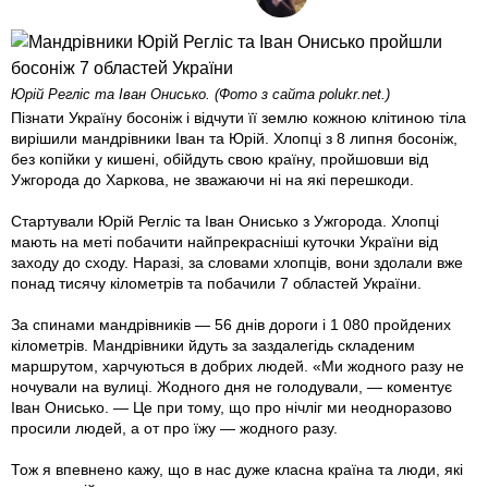
Юрій Регліс та Іван Онисько. (Фото з сайта polukr.net.)
Пізнати Україну босоніж і відчути її землю кожною клітиною тіла
вирішили мандрівники Іван та Юрій. Хлопці з 8 липня босоніж,
без копійки у кишені, обійдуть свою країну, про­йшовши від
Ужгорода до Харкова, не зважаючи ні на які перешкоди.
Стартували Юрій Регліс та Іван Онисько з Ужгорода. Хлопці
мають на меті побачити найпрекрасніші куточки України від
заходу до сходу. Наразі, за словами хлопців, вони здолали вже
понад тисячу кілометрів та побачили 7 областей України.
За спинами мандрівників — 56 днів дороги і 1 080 пройдених
кілометрів. Мандрівники йдуть за заздалегідь складеним
маршрутом, харчуються в добрих людей. «Ми жодного разу не
ночували на вулиці. Жодного дня не голодували, — коментує
Іван Онисько. — Це при тому, що про нічліг ми неодноразово
просили людей, а от про їжу — жодного разу.
Тож я впевнено кажу, що в нас дуже класна країна та люди, які