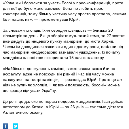
«Хоча ми і боролися за участь Босої у прес-конференції, проте
для неї це було мало важливо. Вона не любить прес-
конференції, тому більшу частину часу просто проспала, лежачи
біля наших ніг», — прокоментував Юрій.
За словами хлопців, їхня середня швидкість — близько 20
кілометрів за день. Якщо зберігатимуть такий темп, то 27 жовтня
вже дійдуть до кінцевого пункту мандрівки, до міста Харків.
Часом їм доводилося зашивати один одному рани, оскільки під
час мандрівки неодноразово зазнавали ушкоджень. Із початку
мандрівки хлопці вже використали 15 пачок пластиру.
«Найбільше дошкуляють камінці, важко часом також йти по
асфальту, адже не повсюди він рівний і час від часу можна
наткнутися на гострі камінці», — розповідає Юрій. Проте це аж
ніяк не зупиняє хлопців, і, як вони пояснюють, босоніж можна
ще краще відчувати Україну.
До речі, це далеко не перша подорож мандрівників. Іван доїхав
автостопом до Китаю, а Юрій — за 26 днів — так само дістався
Атлантичного океану.