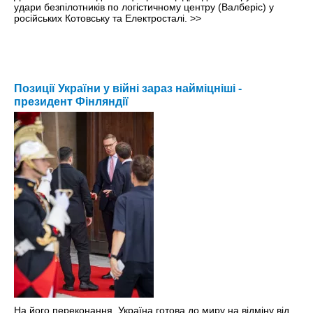
удари безпілотників по логістичному центру (Валберіс) у
російських Котовську та Електросталі.
>>
Позиції України у війні зараз найміцніші -
президент Фінляндії
На його переконання, Україна готова до миру на відміну від