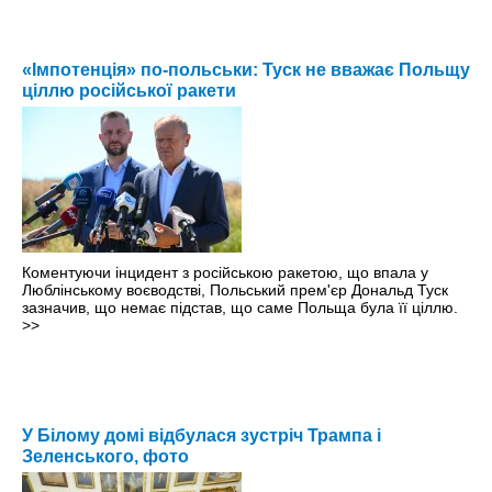
«Імпотенція» по-польськи: Туск не вважає Польщу
ціллю російської ракети
Коментуючи інцидент з російською ракетою, що впала у
Люблінському воєводстві, Польський прем'єр Дональд Туск
зазначив, що немає підстав, що саме Польща була її ціллю.
>>
У Білому домі відбулася зустріч Трампа і
Зеленського, фото