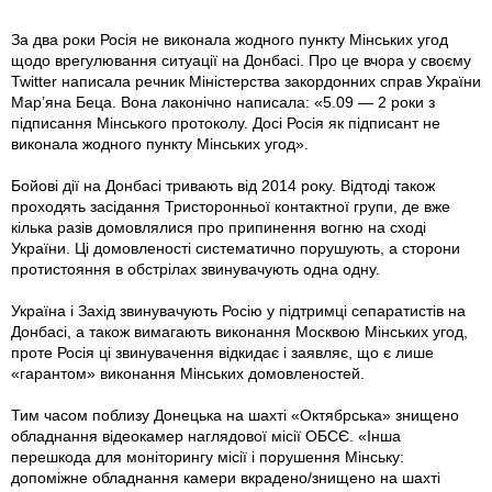
За два роки Росія не виконала жодного пункту Мінських угод
щодо врегулювання ситуації на Донбасі. Про це вчора у своєму
Twitter написала речник Міністерства закордонних справ України
Мар’яна Беца. Вона лаконічно написала: «5.09 — 2 роки з
підписання Мінського протоколу. Досі Росія як підписант не
виконала жодного пункту Мінських угод».
Бойові дії на Донбасі тривають від 2014 року. Відтоді також
проходять засідання Тристоронньої контактної групи, де вже
кілька разів домовлялися про припинення вогню на сході
України. Ці домовленості систематично порушують, а сторони
протистояння в обстрілах звинувачують одна одну.
Україна і Захід звинувачують Росію у підтримці сепаратистів на
Донбасі, а також вимагають виконання Москвою Мінських угод,
проте Росія ці звинувачення відкидає і заявляє, що є лише
«гарантом» виконання Мінських домовленостей.
Тим часом поблизу Донецька на шахті «Октябрська» знищено
обладнання відеокамер наглядової місії ОБСЄ. «Інша
перешкода для моніторингу місії і порушення Мінську:
допоміжне обладнання камери вкрадено/знищено на шахті