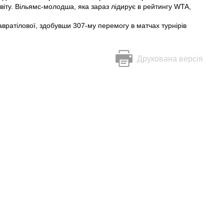
віту. Вільямс-молодша, яка зараз лідирує в рейтингу WTA,
вратілової, здобувши 307-му перемогу в матчах турнірів
Друкована версія