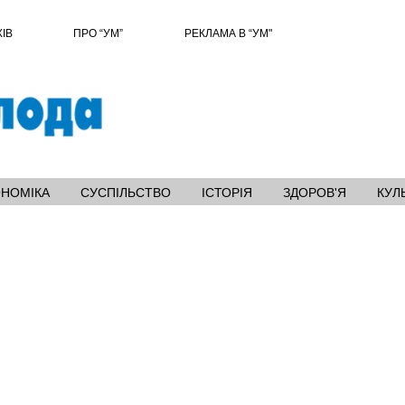
ХІВ
ПРО “УМ”
РЕКЛАМА В “УМ"
ОНОМІКА
СУСПІЛЬСТВО
ІСТОРІЯ
ЗДОРОВ'Я
КУЛ