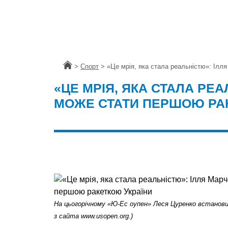
Головна
>
Спорт
>
«Це мрія, яка стала реальністю»: Ілл
«ЦЕ МРІЯ, ЯКА СТАЛА РЕ
МОЖЕ СТАТИ ПЕРШОЮ РА
На цьогорічному «Ю-Ес оупен» Леся Цуренко встанов
з сайта www.usopen.org.)