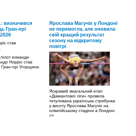
: визначився
Ярослава Магучіх у Лондоні
ь Гран-прі
не перемогла, але оновила
2026
свій кращий результат
сезону на відкритому
повітрі
 пілот команди
ндо Норріс став
Гран-прі Угорщини.
Яскравий змагальний етап
«Діамантової ліги» провела
титулована українська стрибунка
у висоту Ярослава Магучіх на
олімпійському стадіоні в Лондоні.
>>