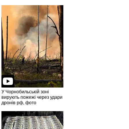
У Чорнобильській зоні
вирують пожежі через удари
дронів рф, фото