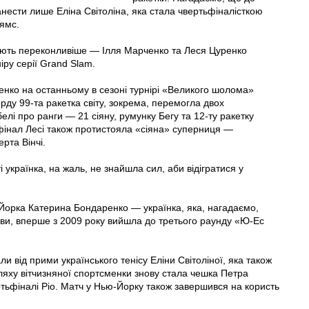
анести лише Еліна Світоліна, яка стала чвертьфіналісткою
ьямс.
дають переконливіше — Ілля Марченко та Леся Цуренко
іру серії Grand Slam.
енко на останньому в сезоні турнірі «Великого шолома»
ду 99-та ракетка світу, зокрема, перемогла двох
елі про ранги — 21 сіяну, румунку Бегу та 12-ту ракетку
ьфінал Лесі також протистояла «сіяна» суперниця —
рта Вінчі.
українка, на жаль, не знайшла сил, аби відігратися у
Йорка Катерина Бондаренко — українка, яка, нагадаємо,
рви, вперше з 2009 року вийшла до третього раунду «Ю-Ес
ли від прими українського тенісу Еліни Світоліної, яка також
ляху вітчизняної спортсменки знову стала чешка Петра
ертьфіналі Ріо. Матч у Нью-Йорку також завершився на користь