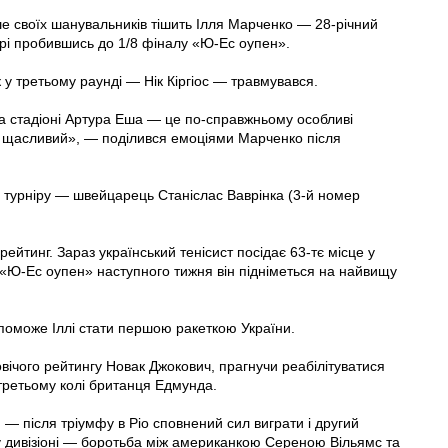
ьше своїх шанувальників тішить Ілля Марченко — 28-річний
рі пробившись до 1/8 фіналу «Ю-Ес оупен».
у третьому раунді — Нік Кіргіос — травмувався.
на стадіоні Артура Еша — це по-справжньому особливі
 я щасливий», — поділився емоціями Марченко після
в турніру — швейцарець Станіслас Ваврінка (3-й номер
 рейтинг. Зараз український тенісист посідає 63-тє місце у
 «Ю-Ес оупен» наступного тижня він підніметься на найвищу
опоможе Іллі стати першою ракеткою України.
овічого рейтингу Новак Джокович, прагнучи реабілітуватися
 третьому колі британця Едмунда.
 після тріумфу в Ріо сповнений сил виграти і другий
у дивізіоні — боротьба між американкою Сереною Вільямс та