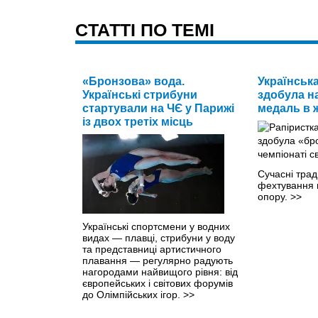
CТАТТІ ПО ТЕМІ
«Бронзова» вода.
Українськ
Українські стрибуни
здобула на
стартували на ЧЄ у Парижі
медаль в ж
із двох третіх місць
Сучасні трад
фехтування 
опору.
>>
Українські спортсмени у водних
видах — плавці, стрибуни у воду
та представниці артистичного
плавання — регулярно радують
нагородами найвищого рівня: від
європейських і світових форумів
до Олімпійських ігор.
>>