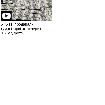
У Києві продавали
гуманітарні авто через
ТікТок, фото