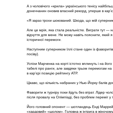
А з чоловічого «крила» українського тенісу найбіл
донеччанин оновив власний рекорд, уперше в кар’є
«Я зараз трохи шокований. Шкода, що мій суперник 
Але це мрія, яка стала реальністю. Виграти тут — 
відчуття для мене. Не можу навіть пояснити, який
історичної перемоги.
Наступним суперником Іллі стане один із фавориті
посіву).
Успіхи Марченка на корті істотно вплинуть і на його
табелі про ранги, але завдяки трьом перемогам на
в кар’єрі позицію рейтингу ATP.
Цікаво, що кількість набраних у Нью-Йорку балів д
Фаворити ж турніру поки йдуть без втрат. Лідер чол
після провалу на Олімпіаді, без проблем переміг у
Його головний опонент — шотландець Енді Маррей —
«хардовий» «шолом». Головна ж інтрига в жіночом