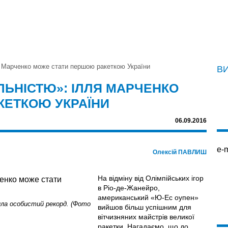
я Марченко може стати першою ракеткою України
В
АЛЬНІСТЮ»: ІЛЛЯ МАРЧЕНКО
КЕТКОЮ УКРАЇНИ
06.09.2016
e-m
Олексій ПАВЛИШ
На відміну від Олімпійських ігор
в Ріо-де-Жанейро,
американський «Ю-Ес оупен»
ила особистий рекорд. (Фото
вийшов більш успішним для
вітчизняних майстрів великої
ракетки. Нагадаємо, що до