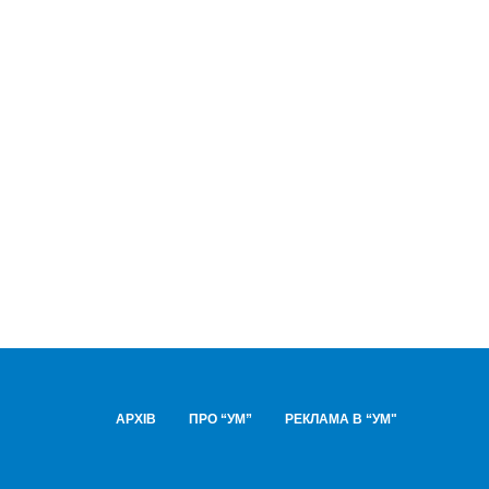
АРХІВ
ПРО “УМ”
РЕКЛАМА В “УМ"