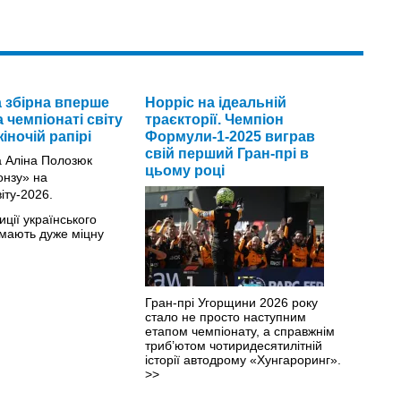
а збірна вперше
Норріс на ідеальній
 чемпіонаті світу
траєкторії. Чемпіон
іночій рапірі
Формули-1-2025 виграв
свій перший Гран-прі в
цьому році
иції українського
мають дуже міцну
Гран-прі Угорщини 2026 року
стало не просто наступним
етапом чемпіонату, а справжнім
триб’ютом чотиридесятилітній
історії автодрому «Хунгароринг».
>>