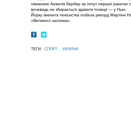
німкенею Анжелік Кербер за титул першої ракетки с
вочевидь не збирається здавати позиції — у Нью-
Йорку іменита тенісистка побила рекорд Мартіни На
«Великого шолома».
ТЕГИ:
СПОРТ
,
УКРАЇНА