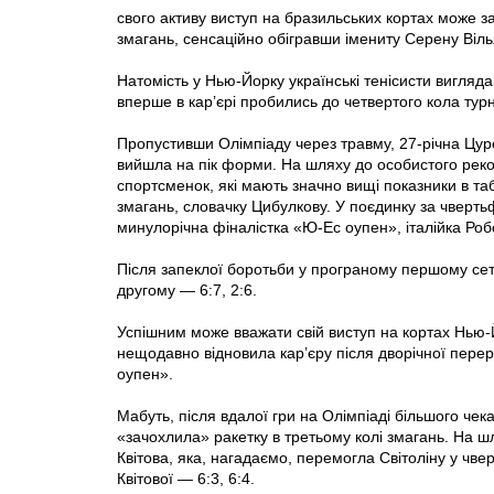
свого активу виступ на бразильських кортах може з
змагань, сенсаційно обігравши імениту Серену Віл
Натомість у Нью-Йорку українські тенісисти вигля
вперше в кар’єрі пробились до четвертого кола турн
Пропустивши Олімпіаду через травму, 27-річна Цур
вийшла на пік форми. На шляху до особистого рекор
спортсменок, які мають значно вищі показники в таб
змагань, словачку Цибулкову. У поєдинку за чверт
минулорічна фіналістка «Ю-Ес оупен», італійка Робе
Після запеклої боротьби у програному першому сеті 
другому — 6:7, 2:6.
Успішним може вважати свій виступ на кортах Нью-
нещодавно відновила кар’єру після дворічної пере
оупен».
Мабуть, після вдалої гри на Олімпіаді більшого чека
«зачохлила» ракетку в третьому колі змагань. На ш
Квітова, яка, нагадаємо, перемогла Світоліну у чв
Квітової — 6:3, 6:4.