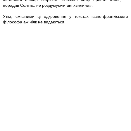
порадив Солтис, не роздумуючи ані хвилини».
Утім, смішними ці одкровення у текстах івано-франкіського
філософа аж ніяк не видаються.