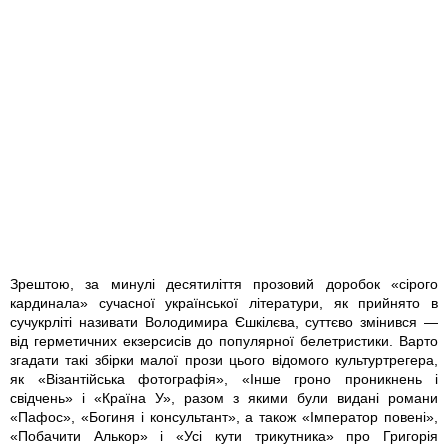
Зрештою, за минулі десятиліття прозовий доробок «сірого
кардинала» сучасної української літератури, як прийнято в
сучукрліті називати Володимира Єшкілєва, суттєво змінився —
від герметичних екзерсисів до популярної белетристики. Варто
згадати такі збірки малої прози цього відомого культуртрегера,
як «Візантійська фотографія», «Інше гроно проникнень і
свідчень» і «Країна У», разом з якими були видані романи
«Пафос», «Богиня і консультант», а також «Імператор повені»,
«Побачити Алькор» і «Усі кути трикутника» про Григорія