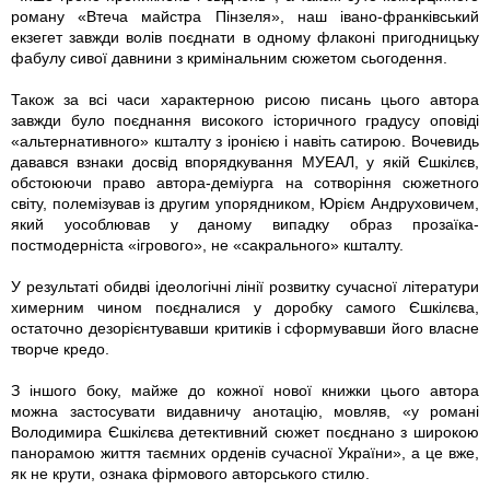
роману «Втеча майстра Пінзеля», наш івано-франківський
екзегет завжди волів поєднати в одному флаконі пригодницьку
фабулу сивої давнини з кримінальним сюжетом сьогодення.
Також за всі часи характерною рисою писань цього автора
завжди було поєднання високого історичного градусу оповіді
«альтернативного» кшталту з іронією і навіть сатирою. Вочевидь
давався взнаки досвід впорядкування МУЕАЛ, у якій Єшкілєв,
обстоюючи право автора-деміурга на сотворіння сюжетного
світу, полемізував із другим упорядником, Юрієм Андруховичем,
який уособлював у даному випадку образ прозаїка-
постмодерніста «ігрового», не «сакрального» кшталту.
У результаті обидві ідеологічні лінії розвитку сучасної літератури
химерним чином поєдналися у доробку самого Єшкілєва,
остаточно дезорієнтувавши критиків і сформувавши його власне
творче кредо.
З іншого боку, майже до кожної нової книжки цього автора
можна застосувати видавничу анотацію, мовляв, «у романі
Володимира Єшкілєва детективний сюжет поєднано з широкою
панорамою життя таємних орденів сучасної України», а це вже,
як не крути, ознака фірмового авторського стилю.