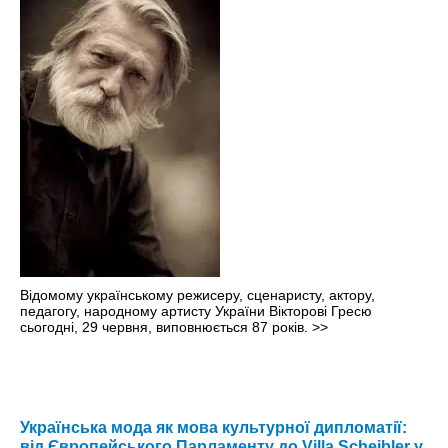
Відомому українському режисеру, сценаристу, актору,
педагогу, народному артисту України Вікторові Гресю
сьогодні, 29 червня, виповнюється 87 років.
>>
Українська мода як мова культурної дипломатії:
від Європейського Парламенту до Villa Scheibler у