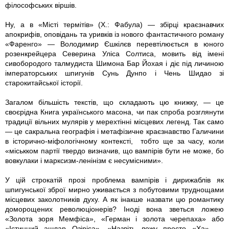
філософських віршів.
Ну, а в «Місті термітів» (Х.: Фабула) — збірці краєзнавчих
апокрифів, оповідань та уривків із нового фантастичного роману
«Фаренго» — Володимир Єшкілєв перевтілюється в юного
розенкрейцера Северина Уліса Солтиса, мовить від імені
сивобородого талмудиста Шимона Бар Йохая і діє під личиною
імператорських шпигунів Сунь Дунпо і Чень Шидао зі
старокитайської історії.
Загалом більшість текстів, що складають цю книжку, — це
своєрідна Книга українського масона, чи пак спроба розглянути
традиції вільних мулярів у мерехтінні місцевих легенд. Так само
— це сакральна географія і метафізичне краєзнавство Галичини
в історично-міфологічному контексті, тобто ще за часу, коли
«міськком партії твердо визначив, що вампірів бути не може, бо
вовкулаки і марксизм-ленінізм є несумісними».
У цій строкатій прозі проблема вампірів і дирижаблів як
шпигунської зброї мирно уживається з побутовими труднощами
місцевих заколотників духу. А як інакше назвати цю романтику
доморощених революціонерів? Іноді вона зветься ложею
«Золота зоря Мемфіса», «Герман і золота черепаха» або
«Істинний ашлар Озіріса». «Назвіть ложу просто «Ха», —