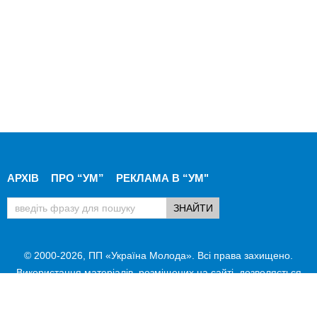
АРХІВ
ПРО “УМ”
РЕКЛАМА В “УМ"
© 2000-2026, ПП «Україна Молода». Всі права захищено.
Використання матеріалів, розміщених на сайті, дозволяється
при умові посилання на "Україна Молода".