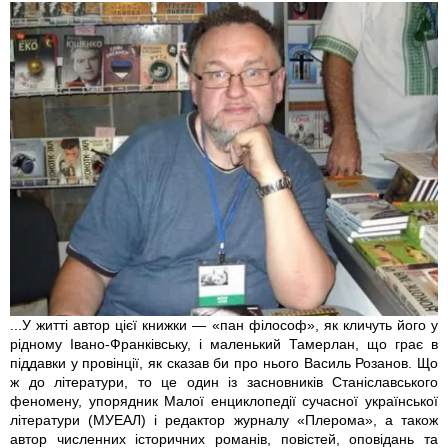
...У житті автор цієї книжки — «пан філософ», як кличуть його у
рідному Івано-Франківську, і маленький Тамерлан, що грає в
піддавки у провінції, як сказав би про нього Василь Розанов. Що
ж до літератури, то це один із засновників Станіславського
феномену, упорядник Малої енциклопедії сучасної української
літератури (МУЕАЛ) і редактор журналу «Плерома», а також
автор численних історичних романів, повістей, оповідань та