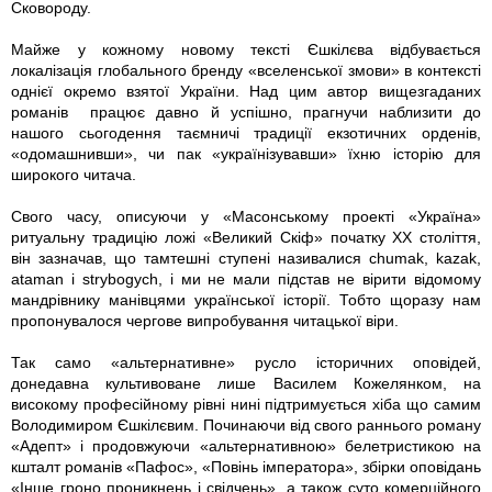
Сковороду.
Майже у кожному новому тексті Єшкілєва відбувається
локалізація глобального бренду «вселенської змови» в контексті
однієї окремо взятої України. Над цим автор вищезгаданих
романів працює давно й успішно, прагнучи наблизити до
нашого сьогодення таємничі традиції екзотичних орденів,
«одомашнивши», чи пак «українізувавши» їхню історію для
широкого читача.
Свого часу, описуючи у «Масонському проекті «Україна»
ритуальну традицію ложі «Великий Скіф» початку ХХ століття,
він зазначав, що тамтешні ступені називалися chumak, kazak,
ataman і strybogych, і ми не мали підстав не вірити відомому
мандрівнику манівцями української історії. Тобто щоразу нам
пропонувалося чергове випробування читацької віри.
Так само «альтернативне» русло історичних оповідей,
донедавна культивоване лише Василем Кожелянком, на
високому професійному рівні нині підтримується хіба що самим
Володимиром Єшкілєвим. Починаючи від свого раннього роману
«Адепт» і продовжуючи «альтернативною» белетристикою на
кшталт романів «Пафос», «Повінь імператора», збірки оповідань
«Інше гроно проникнень і свідчень», а також суто комерційного