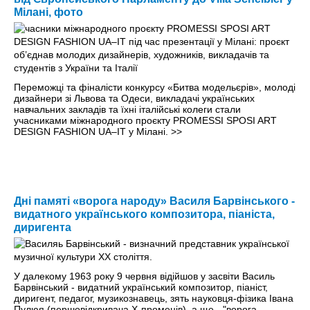
Мілані, фото
Переможці та фіналісти конкурсу «Битва модельєрів», молоді
дизайнери зі Львова та Одеси, викладачі українських
навчальних закладів та їхні італійські колеги стали
учасниками міжнародного проєкту PROMESSI SPOSI ART
DESIGN FASHION UA–IT у Мілані.
>>
Дні памяті «ворога народу» Василя Барвінського -
видатного українського композитора, піаніста,
диригента
У далекому 1963 року 9 червня відійшов у засвіти Василь
Барвінський - видатний український композитор, піаніст,
диригент, педагог, музикознавець, зять науковця-фізика Івана
Пулюя (першовідкривача Х-променів), а ще - "ворога