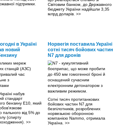
ржавної підтримки.
Світовим банком, до Державного
бюджету України надійшли 3,35
млрд доларів.
>>
огодні в Україні
Норвегія поставила Україні
ав новий
сотні тисяч бойових частин
бензину
N7 для дронів
Україні набув
ий стандарт
Сотні тисяч протитанкових
го бензину Е10, який
бойових частин N7 для
обов'язкове
безпілотників, розроблених
о пального від 5% до
норвезькою оборонною
олу (спирту
компанією Nammo, отримала
походження).
>>
Україна.
>>