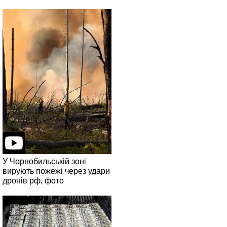
У Чорнобильській зоні
вирують пожежі через удари
дронів рф, фото