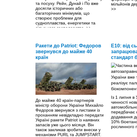
та посуху. Рейн, Дунай і По вже
мільйонів де
досягли історичних або
>>
багаторічних мінімумів, що
створює проблеми для
судноплавства, енергетики та
сільського господарства.
>>
Ракети до Patriot: Федоров
Е10: від сь
звернувся до майже 40
запрацюв
країн
стандарт 
Із 1 липня в 
До майже 40 країн-партнерів
чинності нов
міністр оборони України Михайло
автомобільно
Федоров звернувся з листами із
передбачає 
проханням невідкладно передати
додавання д
Україні ракети Patriot із наявних
10% біоетан
запасів уже цього місяця. Він
рослинного 
також закликав зробити внески у
механізми PURL та JUMPSTART.