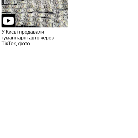
У Києві продавали
гуманітарні авто через
ТікТок, фото