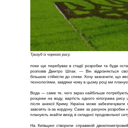
Тризуб із чорного рису.
поки ще перебуває в стадії розробки та буде ост
розповів Дмитро Шпак. — Він відрізняється св
більшою стійкістю до спеки. Хочу зазначити, що в
технологіями, завдяки чому в цьому році ми плану
Вода — саме те, чого зараз найбільше потребують 
розцінки на воду, вартість одного кілограма рису 
після анексії Криму Україна може забезпечувати 
завозять із-за кордону. Саме за рахунок розробки 
планують знайти вихід зі складної продовольчої ситу
На Київщині створили справжній двокілометровий