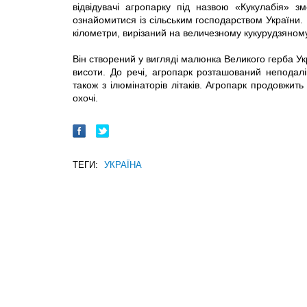
відвідувачі агропарку під назвою «Кукулабія» з
ознайомитися із сільським господарством України.
кілометри, вирізаний на величезному кукурудзяному 
Він створений у вигляді малюнка Великого герба У
висоти. До речі, агропарк розташований неподал
також з ілюмінаторів літаків. Агропарк продовжить
охочі.
ТЕГИ:
УКРАЇНА