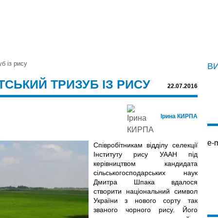
уб із рису
В
ТСЬКИЙ ТРИЗУБ ІЗ РИСУ
22.07.2016
Ірина КИРПА
e-m
Співробітникам відділу селекції
Інституту рису УААН під
керівництвом кандидата
сільськогосподарських наук
Дмитра Шпака вдалося
створити національний символ
України з нового сорту так
званого чорного рису. Його