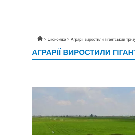
Головна
>
Економіка
>
Аграрії виростили гігантський триз
АГРАРІЇ ВИРОСТИЛИ ГІГАН