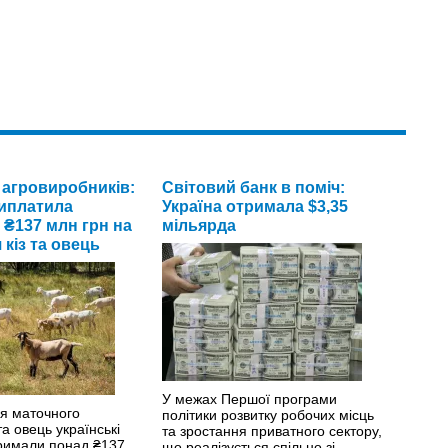
 агровиробників:
Світовий банк в поміч:
иплатила
Україна отримала $3,35
₴137 млн грн на
мільярда
кіз та овець
У межах Першої програми
я маточного
політики розвитку робочих місць
 та овець українські
та зростання приватного сектору,
римали понад ₴137
що реалізується спільно зі