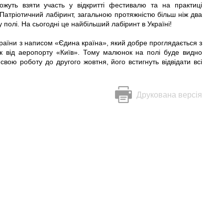
можуть взяти участь у відкритті фестивалю та на практиці
 Патріотичний лабіринт, загальною протяжністю більш ніж два
полі. На сьогодні це найбільший лабіринт в Україні!
країни з написом «Єдина країна», який добре проглядається з
ік від аеропорту «Київ». Тому малюнок на полі буде видно
 свою роботу до другого жовтня, його встигнуть відвідати всі
Друкована версія