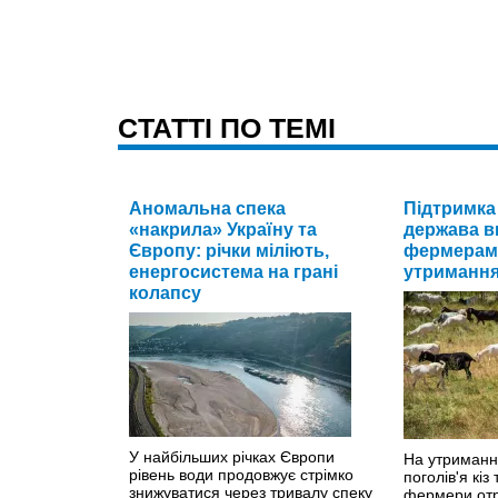
CТАТТІ ПО ТЕМІ
Аномальна спека
Підтримка
«накрила» Україну та
держава в
Європу: річки міліють,
фермерам 
енергосистема на грані
утримання 
колапсу
У найбільших річках Європи
На утриманн
рівень води продовжує стрімко
поголів'я кіз
знижуватися через тривалу спеку
фермери от