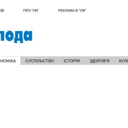
ХІВ
ПРО “УМ”
РЕКЛАМА В “УМ"
ОНОМІКА
СУСПІЛЬСТВО
ІСТОРІЯ
ЗДОРОВ'Я
КУЛ