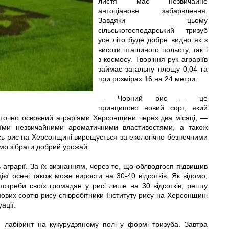
листя має незвичайне
антоціанове забарвлення.
Завдяки цьому
сільськогосподарський тризуб
усе літо буде добре видно як з
висоти пташиного польоту, так і
з космосу. Творіння рук аграріїв
займає загальну площу 0,04 га
при розмірах 16 на 24 метри.
— Чорний рис — це
принципово новий сорт, який
аточно освоєний аграріями Херсонщини через два місяці, —
оїми незвичайними ароматичними властивостями, а також
есь рис на Херсонщині вирощується за екологічно безпечними
ємо зібрати добрий урожай.
аграрії. За їх визнанням, через те, що облводгосп підвищив
цієї осені також може вирости на 30-40 відсотків. Як відомо,
потреби своїх громадян у рисі лише на 30 відсотків, решту
нових сортів рису співробітники Інституту рису на Херсонщині
ації.
 лабіринт на кукурудзяному полі у формі тризуба. Завтра