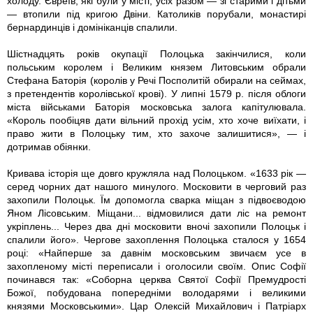
холоду. Євреїв, які були у місті, усіх разом — зі старими і дітьми
— втопили під кригою Двіни. Католиків порубали, монастирі
бернардинців і домініканців спалили.
Шістнадцять років окупації Полоцька закінчилися, коли
польським королем і Великим князем Литовським обрали
Стефана Баторія (королів у Речі Посполитій обирали на сеймах,
з претендентів королівської крові). У липні 1579 р. після облоги
міста військами Баторія московська залога капітулювала.
«Король пообіцяв дати вільний прохід усім, хто хоче виїхати, і
право жити в Полоцьку тим, хто захоче залишитися», — і
дотримав обіянки.
Кривава історія ще довго кружляла над Полоцьком. «1633 рік —
серед чорних дат нашого минулого. Московити в черговий раз
захопили Полоцьк. Їм допомогла сварка міщан з підвоєводою
Яном Лісовським. Міщани... відмовилися дати ліс на ремонт
укріплень... Через два дні московити вночі захопили Полоцьк і
спалили його». Чергове захоплення Полоцька сталося у 1654
році: «Найперше за давнім московським звичаєм усе в
захопленому місті переписали і оголосили своїм. Опис Софії
починався так: «Соборна церква Святої Софії Премудрості
Божої, побудована попередніми володарями і великими
князями Московськими». Цар Олексій Михайлович і Патріарх