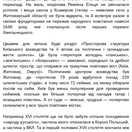
перекладі. На жаль, ініціатива Реміяна Єльця не увінчалася
успіхом: і вища школа у Ксаверові (тепер — невелике село у
Житомирській області) не була відкрита, та й колегіум разом зі
своїми фундаторами не пережив народного повстання навесні
1648 року, яке спалахнуло після перших перемог
Хмельницького.
Цікавим для читача буде розділ «Просторова структура
Київського воєводства та її вплив на політичне і громадське
життя шляхти». Це була «територія володінь «панських»,
«зем’янських» і «боярських» — заможної, середньої та дрібної
шляхти, простір, що спирався на трикутник повітових міст (Київ,
Житомир, Овруч)». Політичним центром воєводства був
Житомир, де «протягом 79 років відбулося понад 220
шляхетських з’їздів», в тому числі 71 сеймик, на якому обирали
послів на сейм. Київ був менш популярним для проведення
сеймиків, оскільки він більше потерпав від нападів татар і
козацьких повстань. А от суди — земські, гродські — почергово
скликалися у всіх трьох повітових містах.
Наприкінці XVI століття ще не було забуте спільне походження
«народу руського», частина якого опинилася в Короні Польській,
а частина у ВКЛ. Та в першій половині XVIІ століття контакти між