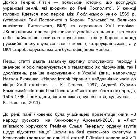
Доктор Генрик Літвін — польський історик, що досліджує
українські землі, які входили до Речі Посполитої. У книжці
головно йдеться про період між Люблінською унією 1569 р.
(утворення Речі Посполитої з Корони Польської та Великого
князівства Литовського, ВКЛ) та серединою XVII сторіччя.
«Колективним героєм цієї книжки є українська шляхта, яка сама
себе найчастіше називала «руською». Тоді у Короні «народ
руський» послуговувався своєю мовою, староукраїнською, а у
ВКЛ старобілоруська взагалі була офіційною мовою.
Перші статті дають загальну картину описуваного періоду і
значною мірою перегукуються з тематикою як підручників, так і
досліджень, раніше видрукуваних в Україні (див., наприклад:
Наталя Яковенко. «Нарис історії України з найдавніших часів до
кінця XVIII століття». — К.: Ґенеза, 1997; Анджей Сулима
Камінський. «Історія Речі Посполитої як історія багатьох народів,
1505-1795. Громадяни, їхня держава, суспільство, культура». —
К.: Наш час, 2011).
До речі, пані Яковенко була учасницею презентації книги «З
народу руського» на Книжковому Арсеналі-2016, а «Лист
київського хорунжого Реміяна Єльця Генералу ордену єзуїтів
щодо відкриття вищої школи на базі єзуїтського колегіуму в
Ксаверові» (додаток до однієї зі статей Г.Літвіна) наведений у її