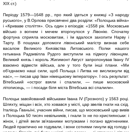
ХІХ ст.)
Періоду 1579—1648 рр., про який ідеться у книжці «З народу
руського», у В.Орлова присвячені два розділи: «Полоцька війна»
і «Криваве століття». Ось один з епізодів: «1558 рік. Московське
військо з вогнем і мечем вторгнулося у Лівонію. Спочатку
фортуна сприяла московитам, і їм вдалося захопити Нарву і
Тарту. В пошуках допомоги лівонський магістр визнав себе
васалом Великого Князівства Литовського. Полки нашого
гетьмана Радзивілла Рудого виступили на підмогу лівонцям.
Великий князь і король Жигимонт Август запропонував Івану IV
взаємно відвести війська, але у того були інші плани. «Ми
об’єднаємо наші сили, щоб Польща і Литва не вислизнули від
нас», — писав цар Іван німецькому імператору». І ось результат:
Вітебський «острог взяли і спалили, — пише московский
літописець, — і посади біля міста Вітебська всі спалили».
Полоцьк завойований військами Івана IV (Грозного) у 1563 році.
Шляхту, міщан і всіх, хто ховався у місті, цар звелів гнати на схід.
Італієць Ґваньїні, учасник війни, писав, що московський цар вивів
з Полоцька 50 тисяч невільників, і гнали їх не по-християнськи: і
жінок, і дітей вели зв’язаними мотузками і погано вдягненими.
Людей практично не годували, і вони сотнями гинули від голоду і