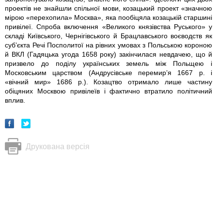
проектів не знайшли спільної мови, козацький проект «значною
мірою «перехопила» Москва», яка пообіцяла козацькій старшині
привілеї. Спроба включення «Великого князівства Руського» у
складі Київського, Чернігівського й Брацлавського воєводств як
суб’єкта Речі Посполитої на рівних умовах з Польською короною
й ВКЛ (Гадяцька угода 1658 року) закінчилася невдачею, що й
призвело до поділу українських земель між Польщею і
Московським цар­ством (Андрусівське перемир’я 1667 р. і
«вічний мир» 1686 р.). Козацтво отримало лише частину
обіцяних Москвою привілеїв і фактично втратило політичний
вплив.
Друкована версія