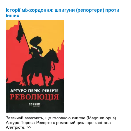
Історії міжкордоння: шпигуни (репортери) проти
Інших
Зазвичай вважають, що головною книгою (Magnum opus)
Артуро Переса-Реверте є романний цикл про капітана
Алятрісте.
>>