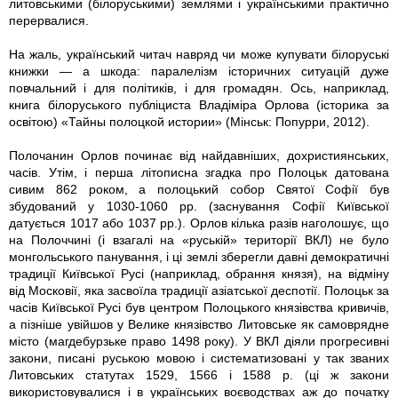
литовськими (білоруськими) землями і українськими практично
перервалися.
На жаль, український читач навряд чи може купувати білоруські
книжки — а шкода: паралелізм історичних ситуацій дуже
повчальний і для політиків, і для громадян. Ось, наприклад,
книга білоруського публіциста Владіміра Орлова (історика за
освітою) «Тайны полоцкой истории» (Мінськ: Попурри, 2012).
Полочанин Орлов починає від найдавніших, дохристиянських,
часів. Утім, і перша літописна згадка про Полоцьк датована
сивим 862 роком, а полоцький собор Святої Софії був
збудований у 1030-1060 рр. (заснування Софії Київської
датується 1017 або 1037 рр.). Орлов кілька разів наголошує, що
на Полоччині (і взагалі на «руській» території ВКЛ) не було
монгольського панування, і ці землі зберегли давні демократичні
традиції Київської Русі (наприклад, обрання князя), на відміну
від Московії, яка засвоїла традиції азіатської деспотії. Полоцьк за
часів Київської Русі був центром Полоцького князівства кривичів,
а пізніше увійшов у Велике князівство Литовське як самоврядне
місто (магдебурзьке право 1498 року). У ВКЛ діяли прогресивні
закони, писані руською мовою і систематизовані у так званих
Литовських статутах 1529, 1566 і 1588 р. (ці ж закони
використовувалися і в українських воєводствах аж до початку