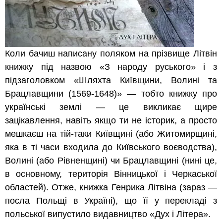
Коли бачиш написану поляком на прізвище Літвін
книжку під назвою «З народу руського» і з
підзаголовком «Шляхта Київщини, Волині та
Брацлавщини (1569-1648)» — тобто книжку про
українські землі — це викликає щире
зацікавлення, навіть якщо ти не історик, а просто
мешкаєш на тій-таки Київщині (або Житомирщині,
яка в ті часи входила до Київського воєводства),
Волині (або Рівненщині) чи Брацлавщині (нині це,
в основному, територія Вінницької і Черкаської
областей). Отже, книжка Генрика Літвіна (зараз —
посла Польщі в Україні), що її у перекладі з
польської випустило видавництво «Дух і Літера».