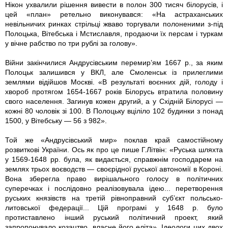
Нікон ухвалили рішення вивести в полон 300 тисяч білорусів, і
цей «план» ретельно виконувався: «На астраханських
невільничих ринках стрільці жваво торгували полоненими з-під
Полоцька, Вітебська і Мстиславля, продаючи їх персам і туркам
у вічне рабство по три рублі за голову».
Війни закінчилися Андрусівським перемир’ям 1667 р., за яким
Полоцьк залишився у ВКЛ, але Смоленськ із прилеглими
землями відійшов Москві. «В результаті воєнних дій, голоду і
хвороб протягом 1654-1667 років Білорусь втратила половину
свого населення. Загинув кожен другий, а у Східній Білорусі —
кожні 80 чоловік зі 100. В Полоцьку вціліло 102 будинки з понад
1500, у Вітебську — 56 з 982».
Той же «Андрусівський мир» поклав край самостійному
розвиткові України. Ось як про це пише Г.Літвін: «Руська шляхта
у 1569-1648 рр. була, як видається, справжнім господарем на
землях трьох воєводств — своєрідної руської автономії в Короні.
Вона зберегла право вирішального голосу в політичних
суперечках і послідовно реалізовувала ідею... перетворення
руських князівств на третій рівноправний суб’єкт польсько-
литовської федерації... Цій програмі у 1648 р. було
протиставлено інший руський політичний проект, який
запропонувало козацтво, власне його еліта». Ідеологи цих двох