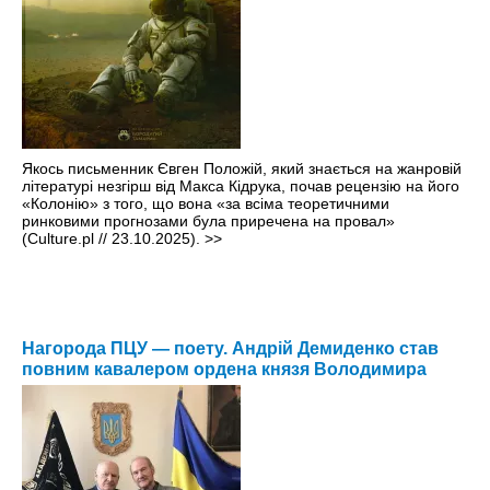
Якось письменник Євген Положій, який знається на жанровій
літературі незгірш від Макса Кідрука, почав рецензію на його
«Колонію» з того, що вона «за всіма теоретичними
ринковими прогнозами була приречена на провал»
(Culture.pl // 23.10.2025).
>>
Нагорода ПЦУ — поету. Андрій Демиденко став
повним кавалером ордена князя Володимира