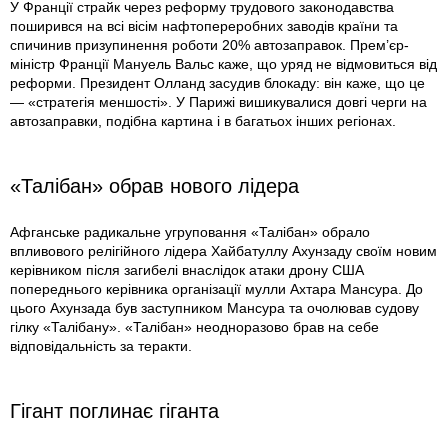
У Франції страйк через реформу трудового законодавства
поширився на всі вісім нафтопереробних заводiв країни та
спичинив призупинення роботи 20% автозаправок. Прем’єр-
міністр Франції Мануель Вальс каже, що уряд не відмовиться від
реформи. Президент Олланд засудив блокаду: він каже, що це
— «стратегія меншості». У Парижі вишикувалися довгі черги на
автозаправки, подібна картина і в багатьох інших регіонах.
«Талібан» обрав нового лідера
Афганське радикальне угруповання «Талібан» обрало
впливового релігійного лідера Хайбатуллу Ахунзаду своїм новим
керівником після загибелі внаслідок атаки дрону США
попереднього керівника організації мулли Ахтара Мансура. До
цього Ахунзада був заступником Мансура та очолював судову
гілку «Талібану». «Талібан» неодноразово брав на себе
відповідальність за теракти.
Гігант поглинає гіганта