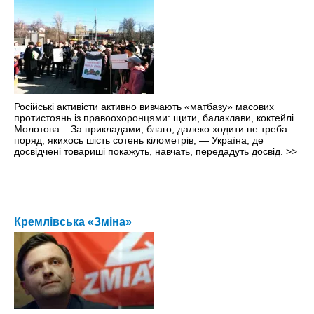
Російські активісти активно вивчають «матбазу» масових
протистоянь із правоохоронцями: щити, балаклави, коктейлі
Молотова... За прикладами, благо, далеко ходити не треба:
поряд, якихось шість сотень кілометрів, — Україна, де
досвідчені товариші покажуть, навчать, передадуть досвід.
>>
Кремлівська «Зміна»