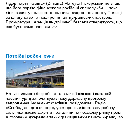
Лідер партії «Зміна» (Zmiana) Матеуш Піскорський не знав,
що його партію фінансували російські спецслужби — така
лінія захисту польського політика, заарештованого у Польщі
за шпигунство та поширення антиукраїнських настроїв.
Прокуратура і Агенція внутрішньої безпеки стверджують, що
все було саме навпаки.
>>
Потрібні робочі руки
На тлі низького безробіття та великої кількості вакансій
чеський уряд започаткував нову державну програму
запрошення іноземних фахівців, повідомляє «Радіо
«Свобода». Ідеться передусім про кваліфіковану робочу
силу, яка зможе закрити прогалини на чеському ринку праці,
а головним джерелом таких фахівців чехи бачать Україну.
>>