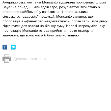
Американська компанія Monsanto відхилила пропозицію фірми
Bayer на понад 55 мільярдів євро, результатом якої стало б
створення найбільшої у світі компанії-постачальника
сільськогосподарської продукції. Monsanto заявила, що
пропозиція є «фінансово неадекватною», проте залишила двері
відкритими для заявки на більшу суму. Наразі незрозуміло, яку
пропозицію Monsanto готова прийняти, проте експерти
вважають, що вона мала б бути значно вищою.
Друкована версія