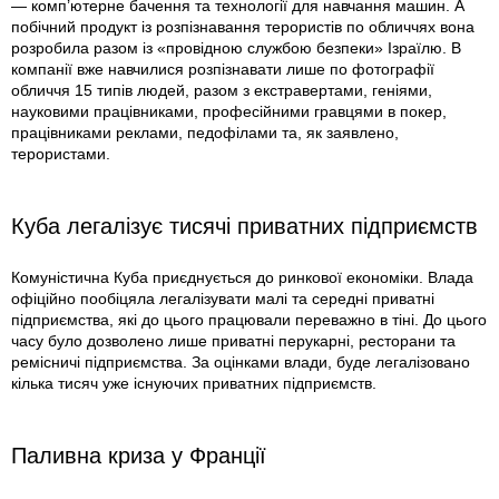
— комп’ютерне бачення та технології для навчання машин. А
побічний продукт iз розпізнавання терористів по обличчях вона
розробила разом iз «провідною службою безпеки» Ізраїлю. В
компанії вже навчилися розпізнавати лише по фотографії
обличчя 15 типів людей, разом з екстравертами, геніями,
науковими працівниками, професійними гравцями в покер,
працівниками реклами, педофілами та, як заявлено,
терористами.
Куба легалізує тисячі приватних підприємств
Комуністична Куба приєднується до ринкової економіки. Влада
офіційно пообіцяла легалізувати малі та середні приватні
підприємства, які до цього працювали переважно в тіні. До цього
часу було дозволено лише приватні перукарні, ресторани та
ремісничі підприємства. За оцінками влади, буде легалізовано
кілька тисяч уже існуючих приватних підприємств.
Паливна криза у Франції