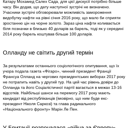
Катару Мохамед Салех Сада, для цієї дискусії потрібно більше
часу. Він додав, що дату наступної зустрічі не визначено.
Учасники зустрічі обговорювали можливість замороження
видобутку нафти на рівні січня 2016 року, що мало би сприяти
зростанню цін на чорне золото. Зараз ціна нафти коливається
біля позначки в близько 40 доларів за барель, тоді як у середині
2014 року барель коштував більше 100 доларів.
Олланду не світить другий термін
За результатами останнього соціологічного опитування, що їх
учора подала газета «Фігаро», чинний президент Франції
Франсуа Олланд на чергових президентських виборах 2017 року
не потрапить навіть у другий тур. На цей час рівень довіри до
Олланда та його Соціалістичної партії вагається в межах 13-16
відсотків. Найбільші шанси на перемогу 2017 року мають
кандидат від республіканців (імовірно, що ним буде екс-
президент Ніколя Саркозі) та глава радикального
«Національного фронту» Марін Ле Пен.
У Британії розпочалася «війна за Європу»