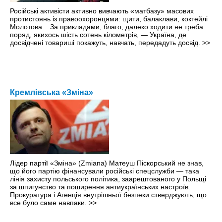
Російські активісти активно вивчають «матбазу» масових
протистоянь із правоохоронцями: щити, балаклави, коктейлі
Молотова... За прикладами, благо, далеко ходити не треба:
поряд, якихось шість сотень кілометрів, — Україна, де
досвідчені товариші покажуть, навчать, передадуть досвід.
>>
Кремлівська «Зміна»
Лідер партії «Зміна» (Zmiana) Матеуш Піскорський не знав,
що його партію фінансували російські спецслужби — така
лінія захисту польського політика, заарештованого у Польщі
за шпигунство та поширення антиукраїнських настроїв.
Прокуратура і Агенція внутрішньої безпеки стверджують, що
все було саме навпаки.
>>