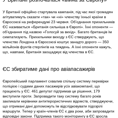
У Британії офіційно стартувала кампанія, під час якої громадян
агітуватимуть сказати «так» чи «ні» членству їхньої країни в
Євросоюзі на референдумі 23 червня. Об’єднання прихильників
ЄС називається «Британія сильніша в Європі». Їхні опоненти —
об’єднання під назвою «Голосуй за вихід». Багато британців їм
симпатизують. Прихильники виходу з ЄС стверджують, що
членство Лондона в Євросоюзі коштує занадто дорого — 350
мільйонів фунтів стерлінгів на тиждень. А їхні опоненти кажуть,
що, навпаки, Британія заощаджує від членства в ЄС.
ЄС збиратиме дані про авіапасажирів
Європейський парламент схвалив спільну систему перевірки
поліцією і судами даних пасажирів усіх авіакомпанії, що
працюють у ЄС. 461 депутат підтримав це рішення, 179
виступили проти. Запровадити таку систему багато років
закликали керівники антитерористичних відомств, стверджуючи,
що отримані дані допоможуть їм відслідковувати підозрілі
маршрути. Тепер у країн-членів ЄС є два роки, аби запровадити
відповідні закони. Підтримка такого моніторингу в ЄС зросла