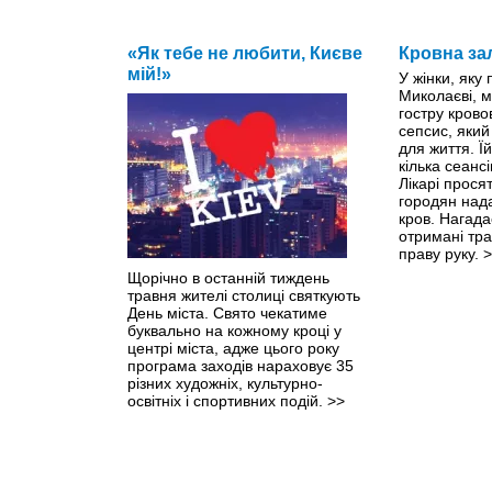
«Як тебе не любити, Києве
Кровна за
мій!»
У жінки, яку
Миколаєві, м
гостру крово
сепсис, яки
для життя. Ї
кілька сеанс
Лікарі прося
городян нада
кров. Нагада
отримані тр
праву руку.
>
Щорічно в останній тиждень
травня жителі столиці святкують
День міста. Свято чекатиме
буквально на кожному кроці y
центрі міста, адже цього року
програма заходів нараховує 35
різних художніх, культурно-
освітніх і спортивних подій.
>>