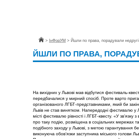
Головна
>
ІнФорУМ
>
Йшли по права, порадували недругі
ЙШЛИ ПО ПРАВА, ПОРАДУ
На вихідних у Львові мав відбутися фестиваль-квес
передбачалися у мирний спосіб. Проте варто пригад
організованого ЛГБТ-представниками, який би закі
Львів не став винятком. Напередодні фестивалю у Л
місті фестивалю рівності і ЛГБТ-квесту. «У зв’язку
про таку подію, розміщена в соціальних мережах т
подібного заходу у Львові, з метою гарантування 
виконуюча обов’язки заступника міського голови Ль