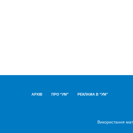
АРХІВ
ПРО “УМ”
РЕКЛАМА В “УМ"
Використання мате