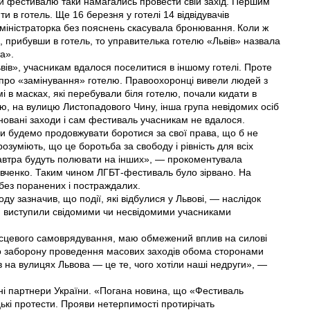
и фестивалю таки намагались провести свій захід. Першим
ти в готель. Ще 16 березня у готелi 14 відвідувачів
міністраторка без пояснень скасувала бронювання. Коли ж
, прибувши в готель, то управителька готелю «Львів» назвала
а».
ьвів», учасникам вдалося поселитися в іншому готелі. Проте
 про «замінування» готелю. Правоохоронці вивели людей з
мі в масках, які перебували біля готелю, почали кидати в
лю, на вулицю Листопадового Чину, інша група невідомих осіб
новані заходи і сам фестиваль учасникам не вдалося.
ми будемо продовжувати боротися за свої права, що б не
зуміють, що це боротьба за свободу і рівність для всіх
завтра будуть полювати на інших», — прокоментувала
ченко. Таким чином ЛГБТ-фестиваль було зірвано. На
я без поранених і постраждалих.
ду зазначив, що події, які відбулися у Львові, — наслідок
ін виступили свідомими чи несвідомими учасниками
місцевого самоврядування, маю обмежений вплив на силові
ро заборону проведення масових заходів обома сторонами
в на вулицях Львова — це те, чого хотіли наші недруги», —
хідні партнери України. «Погана новина, що «Фестиваль
ицькі протести. Прояви нетерпимості протирічать