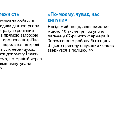
лежність
«По-моєму, чувак, нас
кинули»
 покусали собаки в
едики діагностували
Невідомий нещодавно виманив
втрату і хронічний
майже 40 тисяч грн. за уявне
й є прямою загрозою
пальне у 67-річного фермера із
й терміново потрібно
Золочівського району Львівщини.
ів переливання крові.
З цього приводу ошуканий чоловік
ть усіх небайдужих
звернувся в поліцію.
>>
ти допомогу і здати
ємо, потерпілій через
авми ампутували
>