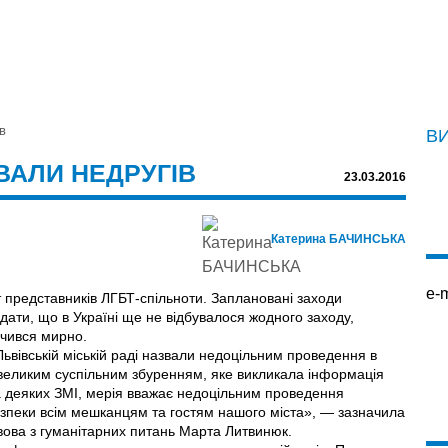
в
В
ВАЛИ НЕДРУГІВ
23.03.2016
Катерина БАЧИНСЬКА
e-m
т представників ЛГБТ-спільноти. Заплановані заходи
ати, що в Україні ще не відбувалося жодного заходу,
нчився мирно.
ьвівській міській раді назвали недоцільним проведення в
 з великим суспільним збуренням, яке викликала інформація
а деяких ЗМІ, мерія вважає недоцільним проведення
безпеки всім мешканцям та гостям нашого міста», — зазначила
вова з гуманітарних питань Марта Литвинюк.