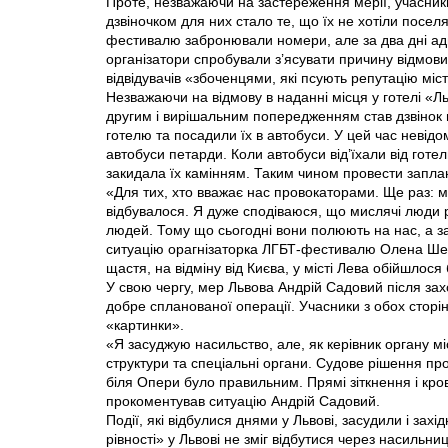
Проте, незважаючи на застереження мерії, учасник
дзвіночком для них стало те, що їх не хотіли поселя
фестивалю забронювали номери, але за два дні ад
організатори спробували з’ясувати причину відмови
відвідувачів «збоченцями, які псують репутацію міст
Незважаючи на відмову в наданні місця у готелі «Л
другим і вирішальним попередженням став дзвінок
готелю та посадили їх в автобуси. У цей час невідо
автобуси петарди. Коли автобуси від’їхали від готе
закидала їх камінням. Таким чином провести запла
«Для тих, хто вважає нас провокаторами. Ще раз: 
відбувалося. Я дуже сподіваюся, що мислячі люди ро
людей. Тому що сьогодні вони полюють на нас, а 
ситуацію орагнізаторка ЛГБТ-фестивалю Олена Шев
щастя, на відміну від Києва, у місті Лева обійшлос
У свою чергу, мер Львова Андрій Садовий після захо
добре спланованої операції. Учасники з обох стор
«картинки».
«Я засуджую насильство, але, як керівник органу 
структури та спеціальні органи. Судове рішення п
біля Опери було правильним. Прямі зіткнення і кро
прокоментував ситуацію Андрій Садовий.
Події, які відбулися днями у Львові, засудили і за
рівності» у Львові не зміг відбутися через насильн