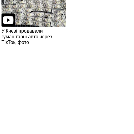
У Києві продавали
гуманітарні авто через
ТікТок, фото