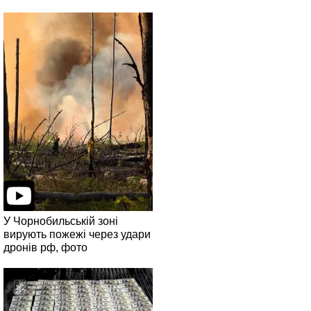
У Чорнобильській зоні
вирують пожежі через удари
дронів рф, фото