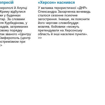
епресій
«Херсон» наснився
ферополі й Алупці
У ватажка терористичної «ДНР»
 Криму відбулися
Олександра Захарченка вочевидь
ки у будинках
сталося сезонне психічне
тар. За словами
загострення. Інакше, як пояснити
ля Курбедінова, у
його чергове словоблуддя:
падків, затриманих
мовляв, бойовики «можуть
овому порядку
претендувати на Херсонську
 так званого «Центру
область й інші населені пункти».
 Сімферополь (центр
>>
екстремізмом при
>>