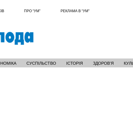
ХІВ
ПРО “УМ”
РЕКЛАМА В “УМ"
ОНОМІКА
СУСПІЛЬСТВО
ІСТОРІЯ
ЗДОРОВ'Я
КУЛ