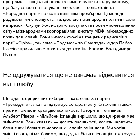
програма — соціальні гасла та вимоги змінити стару систему,
що базувалася на пануванні двох сил — соціалістів та
«Народної партії» на чолі з нинішнім прем’єром. Ці молоді
радикали, які сповідують ті ж ідеї, що і міжнародні політичні сили
на зразок «Окупуй Уолл-Стріт», виступають проти «поневолення
світу» міжнародними корпораціями, диктату МВФ, міжнародних
позик для Іспанії. Вони чимось схожі на грецьких радикалів з
партії «Сіріза», так само «Подемос» та її молодий лідер Пабло
Іглесіас прихильно ставляться до хазяїна Кремля Володимира
Путіна.
Не одружуватися ще не означає відмовитися
від шлюбу
Ще один сюрприз цих виборів — каталонська партія
«Громадяни», яка не підтримує сепаратизм у Каталонії і також
прагне покласти край двопартійності. Говорить її очільник
Альберт Рівера: «Мільйони іспанців вирішили, що ця країна має
змінитися. Вони сказали — досить пасивності, досить червоно-
блакитних і блакитно-червоних. Іспанія змінилася. Ми хотіли
змін, і сьогодні ми бачимо, що дедалі більше іспанців теж хочуть