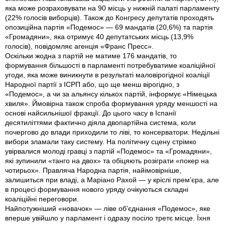
яка може розраховувати на 90 місць у нижній палаті парламенту
(22% голосів виборців). Також до Конгресу депутатів проходять
опозиційна партія «Подемос» — 69 мандатів (20,6%) та партія
«Громадяни», яка отримує 40 депутатських місць (13,9%
голосів), повідомляє агенція «Франс Пресс».
Оскільки жодна з партій не матиме 176 мандатів, то
формування більшості в парламенті потребуватиме коаліційної
угоди, яка може виникнути в результаті маловірогідної коаліції
Народної партії з ІСРП або, що ще менш вірогідно, з
«Подемос», а чи за альянсу кількох партій, інформує «Німецька
хвиля». Ймовірна також спроба формування уряду меншості на
основі найсильнішої фракції. До цього часу в Іспанії
десятиліттями фактично діяла двопартійна система, коли
почергово до влади приходили то ліві, то консерватори. Недільні
вибори зламали таку систему. На політичну сцену стрімко
увірвалися молоді гравці з партій «Подемос» та «Громадяни»,
які зупинили «танго на двох» та обіцяють розіграти «покер на
чотирьох». Правляча Народна партія, найімовірніше,
залишиться при владі, а Маріано Рахой — у кріслі прем’єра, але
в процесі формування нового уряду очікуються складні
коаліційні переговори.
Найпотужніший «новачок» — ліве об’єднання «Подемос», яке
вперше увійшло у парламент і одразу посіло третє місце. Їхня