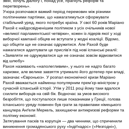
змін, хочуть діалогу і, понад усе, прагнуть реформ та
перетворень».
Учора розпочався важкий період перемовин між різними
політичними партіями, що намагатимуться сформувати
стабільний уряд, якого потребує країна. У свої 60 років Маріано
Рахой є найдосвідченішим політиком з усіх очільників нової
«великої парламентської четвірки», кожен iз лідерів якої у ході
виборчої кампанії обіцяв не вступати у жодні коаліції. Відомо,
що обіцяти ще не означає одружитися. Але Рахой буде
намагатися адаптувати це прислів’я під нові іспанські реалії:
«Заявляти не одружуватися ще не означає зовсім відмовитися
від шлюбу»
Рахоя називають «наполегливим», у нього не надто багато
харизми, але велике завзяття утримало його дотепер при владі,
зазначає «Євроньюз». У розпал економічної кризи Маріано
Рахой вважається найменш популярним прем’єр-міністром у
сучасній іспанській історії. Утім у 2011 році йому таки вдалося
схилити виборців на свій бік. Водночас за умов високого
безробіття, що поступалося лише показникам у Греції, голова
іспанського уряду повинен був грати за правилами німецького
канцлера Анґели Меркель, захищаючи антикризові реформи та
політику економії.
Затягування пасків та корупція — два чинники, що спричинили
виникнення громадянського руху «Індіґнадос» («Незгодні»),