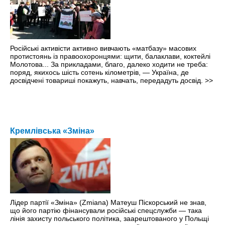
Російські активісти активно вивчають «матбазу» масових
протистоянь із правоохоронцями: щити, балаклави, коктейлі
Молотова... За прикладами, благо, далеко ходити не треба:
поряд, якихось шість сотень кілометрів, — Україна, де
досвідчені товариші покажуть, навчать, передадуть досвід.
>>
Кремлівська «Зміна»
Лідер партії «Зміна» (Zmiana) Матеуш Піскорський не знав,
що його партію фінансували російські спецслужби — така
лінія захисту польського політика, заарештованого у Польщі