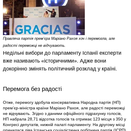
Правляча партія прем’єра Маріано Рахоя хоч і перемогла, але
радості переможці не відчувають.
Недільні вибори до парламенту Іспанії експерти
вже називають «історичними». Адже вони
докорінно змінять політичний розклад у країні.
Перемога без радості
Отже, перемогу здобула консервативна Народна партія (НП)
прем’єр-міністра країни Маріано Рахоя, але радості переможці
не відчувають. Згідно з даними офіційного підрахунку голосів,
НП набрала 28,71 відсотка голосів та отримає 123 місця з 350 у
Конгресі депутатів, нижній палаті парламенту. На другому місці
опинилася ліва Іспанська соціалістична робітнича партія (ІСРП),