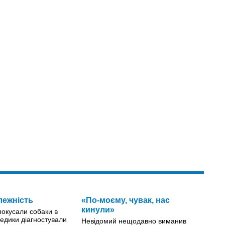
лежність
«По-моєму, чувак, нас
кинули»
 покусали собаки в
едики діагностували
Невідомий нещодавно виманив