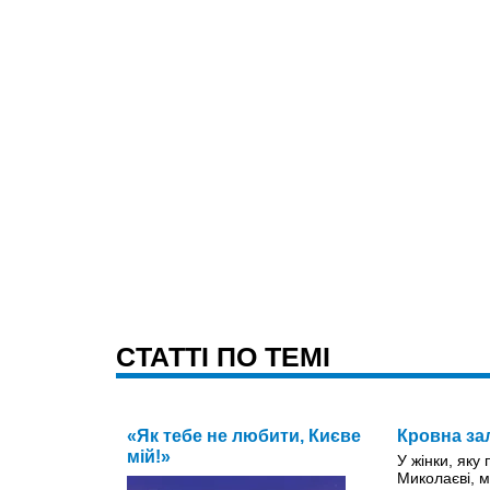
CТАТТІ ПО ТЕМІ
«Як тебе не любити, Києве
Кровна за
мій!»
У жінки, яку
Миколаєві, м