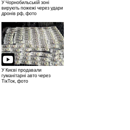
У Чорнобильській зоні
вирують пожежі через удари
дронів рф, фото
У Києві продавали
гуманітарні авто через
ТікТок, фото