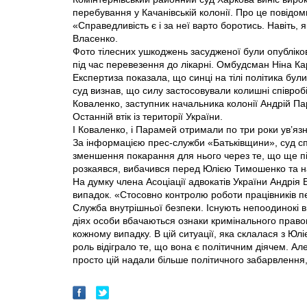
перебування у Качанівській колонії. Про це повідоми
«Справедливість є і за неї варто боротись. Навіть,
Власенко.
Фото тілесних ушкоджень засудженої були опубліков
під час перевезення до лікарні. Омбудсман Ніна Кар
Експертиза показала, що синці на тілі політика бул
суд визнав, що силу застосовували колишні співроб
Коваленко, заступник начальника колонії Андрій Па
Останній втік із території України.
І Коваленко, і Парамей отримали по три роки ув’я
За інформацією прес-служби «Батьківщини», суд сп
зменшення покарання для нього через те, що ще під
розкаявся, вибачився перед Юлією Тимошенко та н
На думку члена Асоціації адвокатів України Андрія
випадок. «Стосовно контролю роботи працівників пен
Служба внутрішньої безпеки. Існують непоодинокі в
діях особи вбачаються ознаки кримінального прав
кожному випадку. В цій ситуації, яка склалася з Ю
роль відіграло те, що вона є політичним діячем. А
просто цій надали більше політичного забарвлення