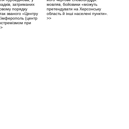
падків, затриманих
мовляв, бойовики «можуть
овому порядку
претендувати на Херсонську
 так званого «Центру
область й інші населені пункти».
 Сімферополь (центр
>>
екстремізмом при
>>