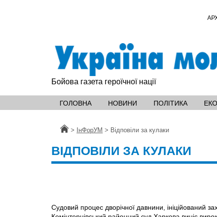
АР
Бойова газета героїчної нації
ГОЛОВНА
НОВИНИ
ПОЛІТИКА
ЕК
Головна
>
ІнФорУМ
>
Відповіли за кулаки
ВІДПОВІЛИ ЗА КУЛАКИ
Судовий процес дворічної давнини, ініційований з
Комінтернівський районний суд Харкова виніс вирок 