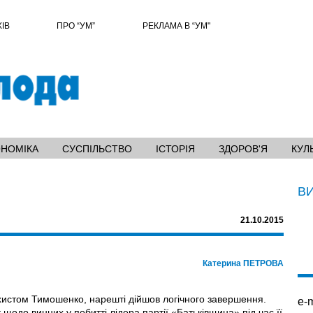
ХІВ
ПРО “УМ”
РЕКЛАМА В “УМ"
ОНОМІКА
СУСПІЛЬСТВО
ІСТОРІЯ
ЗДОРОВ'Я
КУЛ
В
21.10.2015
Катерина ПЕТРОВА
ахистом Тимошенко, нарешті дійшов логічного завершення.
e-m
щодо винних у побитті лідера партії «Батьківщина» під час її