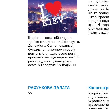
гостру крово
сепсис, яки
для життя. Ї
кілька сеанс
Лікарі прося
городян нада
кров. Нагада
отримані тр
праву руку.
>
Щорічно в останній тиждень
травня жителі столиці святкують
День міста. Свято чекатиме
буквально на кожному кроці y
центрі міста, адже цього року
програма заходів нараховує 35
різних художніх, культурно-
освітніх і спортивних подій.
>>
РАХУНКОВА ПАЛАТА
Конвеєр р
>>
Учора в Сім
окупованого
чергові обшу
кримських та
адвоката Емі