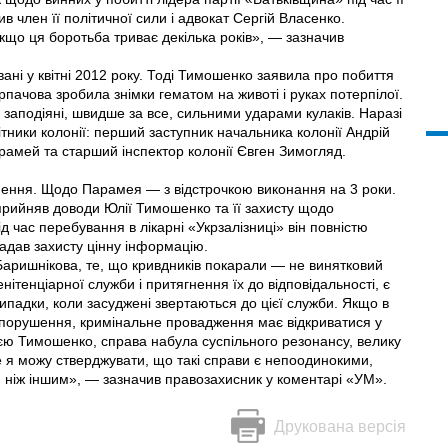
в член її політичної сили і адвокат Сергій Власенко.
 якщо ця боротьба триває декілька років», — зазначив
ані у квітні 2012 року. Тоді Тимошенко заявила про побиття
пачова зробила знімки гематом на животі і руках потерпілої.
и заподіяні, швидше за все, сильними ударами кулаків. Наразі
ітники колонії: перший заступник начальника колонії Андрій
рамей та старший інспектор колонії Євген Зимогляд.
знення. Щодо Парамея — з відстрочкою виконання на 3 роки.
рийняв доводи Юлії Тимошенко та її захисту щодо
 час перебування в лікарні «Укрзалізниці» він повністю
адав захисту цінну інформацію.
 Баришнікова, те, що кривдників покарали — не винятковий
ітенціарної служби і притягнення їх до відповідальності, є
ипадки, коли засуджені звертаються до цієї служби. Якщо в
опорушення, кримінальне провадження має відкриватися у
лією Тимошенко, справа набула суспільного резонансу, велику
ле я можу стверджувати, що такі справи є непоодинокими,
, ніж іншим», — зазначив правозахисник у коментарі «УМ».
Друкована версія