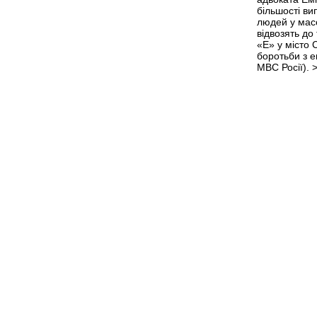
більшості ви
людей у мас
відвозять до
«Е» у місто
боротьби з 
МВС Росії).