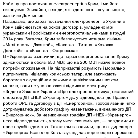
Кабміну про постачання електроенергії в Крим, і ми його
виконуємо. Звичайно, є люди, які відстоюють іншу позицію», —
зазначив Демчишин.
Нагадаємо, що зараз постачання електроенергії з України в
Крим здійснюється на основі договорів, укладених між
українськими і російськими енергопостачальниками в грудні
2014 року. Загалом, Крим забезпечується чотирма лініями
«Мелітополь—Джанкой», «Каховка—Титан», «Каховка—
Джанкой» та «Каховка—Островська»
В «Укренерго» зазначили, що наразі енергопостачання Криму
здійснюється в обсязі 650 МВт, що на 200 МВт нижче повної
потреби споживання. На підприємстві розуміють і морально
підтримують ініціативу кримських татар, але закликають
боротися з окупаційним режимом цивілізованим шляхом,
мовляв, вони не уповноважені відмикати електрику.
«Згідно з Законом України «Про електроенергетику», системний
оператор ДП «НЕК «Укренерго» діє у відповідності до Правил
роботи ОРЕ та договору з ДП «Енергоринок» і зобов’язаний чітко
дотримуватись добового графіку навантажень, визначеного ДП
«Енергоринок». За невиконання графіку ДП «НЕК «Укренерго»
несе відповідальність, у тому числі економічну», — повідомили в
прес-службі відомства. Також там зазначили, що в.о. директора
«Укренерго» Всеволод Ковальчук під час переговорів переконав