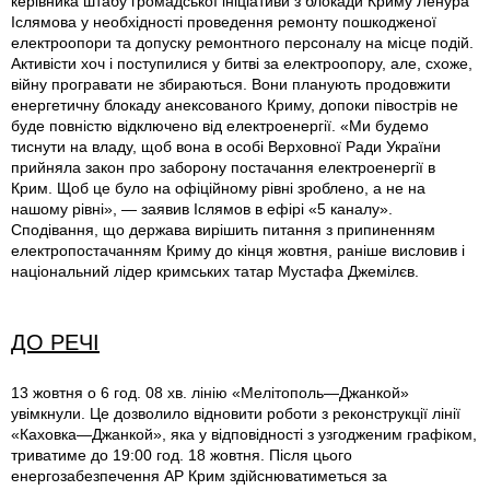
керівника штабу громадської ініціативи з блокади Криму Ленура
Іслямова у необхідності проведення ремонту пошкодженої
електроопори та допуску ремонтного персоналу на місце подій.
Активісти хоч і поступилися у битві за електроопору, але, схоже,
війну програвати не збираються. Вони планують продовжити
енергетичну блокаду анексованого Криму, допоки півострів не
буде повністю відключено від електроенергії. «Ми будемо
тиснути на владу, щоб вона в особі Верховної Ради України
прийняла закон про заборону постачання електроенергії в
Крим. Щоб це було на офіційному рівні зроблено, а не на
нашому рівні», — заявив Іслямов в ефірі «5 каналу».
Сподівання, що держава вирішить питання з припиненням
електропостачанням Криму до кінця жовтня, раніше висловив і
національний лідер кримських татар Мустафа Джемілєв.
ДО РЕЧІ
13 жовтня о 6 год. 08 хв. лінію «Мелітополь—Джанкой»
увімкнули. Це дозволило відновити роботи з реконструкції лінії
«Каховка—Джанкой», яка у відповідності з узгодженим графіком,
триватиме до 19:00 год. 18 жовтня. Після цього
енергозабезпечення АР Крим здійснюватиметься за