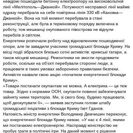
невідомі пошкодили бетонну електроопору на високовольтній
лінії «Мелітополь—Джанкой». Потужності несправної лінії майже
одразу перебрала на себе повітряна лінія 330 кВ «Каховка—
Джанкой». Вона на той момент перебувала в стані
реконструкції, але була в терміновому порядку включена в
роботу, тож мешканці окупованого півострова не відчули
перебоїв зі світлом.
Енергетики розпочали роботу над відновленням пошкодженої
опори, але їм завадили учасники громадської блокади Криму. На
місці події зібралося близько сотні активістів: кримські татари, а
також місцеві мешканці. Ремонтники не змогли продовжити
роботи, оскільки на об’єкті перебували сторонні люди, а
працювати в таких умовах заборонено правилами безпеки.
Активісти назвали свою акцію «початком енергетичної блокади
Криму».
«Товари постачати окупантам не можна. А електрика — це теж
товар. Згідно з нормами ООН, окупанти повинні забезпечувати
зайняту ними територію. Ми, зі свого боку, будемо працювати,
щоб деокупувати її», — заявив заступник голови штабу
громадської ініціативи з блокади Криму Ізет Гданов.
Натомість міністр енергетики Володимир Демчишин переконує,
що енергетичної блокади Криму немає. «У нас є 4 лінії, якими
ми постачаємо електроенергію. Насправді міністерство не
пробує грати в політичні ігри. На даний момент є рішення