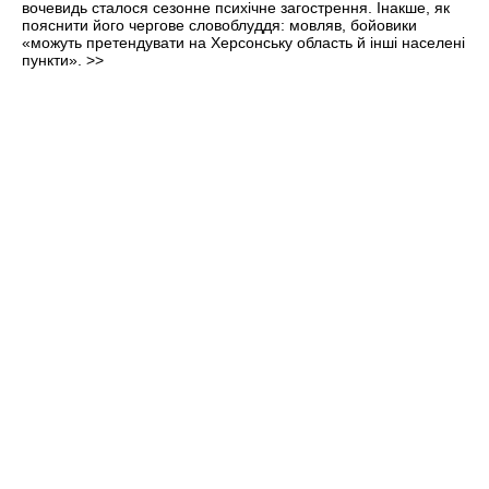
вочевидь сталося сезонне психічне загострення. Інакше, як
пояснити його чергове словоблуддя: мовляв, бойовики
«можуть претендувати на Херсонську область й інші населені
пункти».
>>