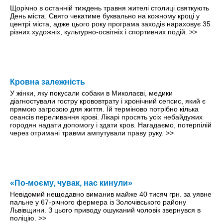
Щорічно в останній тиждень травня жителі столиці святкують
День міста. Свято чекатиме буквально на кожному кроці y
центрі міста, адже цього року програма заходів нараховує 35
різних художніх, культурно-освітніх і спортивних подій.
>>
Кровна залежність
У жінки, яку покусали собаки в Миколаєві, медики
діагностували гостру крововтрату і хронічний сепсис, який є
прямою загрозою для життя. Їй терміново потрібно кілька
сеансів переливання крові. Лікарі просять усіх небайдужих
городян надати допомогу і здати кров. Нагадаємо, потерпілій
через отримані травми ампутували праву руку.
>>
«По-моєму, чувак, нас кинули»
Невідомий нещодавно виманив майже 40 тисяч грн. за уявне
пальне у 67-річного фермера із Золочівського району
Львівщини. З цього приводу ошуканий чоловік звернувся в
поліцію.
>>