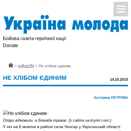
Бойова газета героїчної нації
Donate
Головна
>
ІнФорУМ
>
Не хлібом єдиним
НЕ ХЛІБОМ ЄДИНИМ
14.10.2015
Катерина ПЕТРОВА
Опори вiдновили, а блокада триває. (з сайта ua.krymr.com.)
У ніч на 6 жовтня в районі села Чонгар у Херсонській області